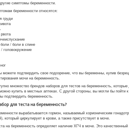
другие симптомы беременности.
птомам беременности относятся:
я груди
живота
ь
 рвота
очеиспускание
боли / боли в спине
 / головокружение
ног
ы можете подтвердить свое подозрение, что вы беременны, купив безре
стирования мочи на беременность.
тупно множество брендов наборов для тестов на беременность, которые
можно купить в местных аптеках. С другой стороны, вы могли бы пойти к
обы подтвердить беременность.
абор для теста на беременность?
еменности вырабатывается гормон, называемый хорионическим гонадот
), который циркулирует в крови, а также присутствует в моче.
ста на беременность определяет наличие ХГЧ в моче. Это качественный 