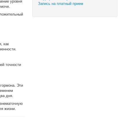
шение уровня
Запись на платный прием
 моче.
оложительный
, как
менности.
ей точности
 гормона. Эти
ременем
ва дня.
 внематочную
ля жизни.