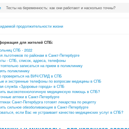
и
Тесты на беременность: как они работают и насколько точны?
формация для жителей СПБ:
ольниц СПБ - 2022
я льготников по районам в Санкт-Петербурге
ты - СПБ, список, адреса, телефоны
тоятельно записаться на прием в поликлинику
нять поликлинику
о провериться на ВИЧ/СПИД в СПБ
ые и экстренные телефоны по вопросам медицины в СПБ
ая служба «Здоровье города» в СПБ
чить высокотехнологичную медицинскую помощь в СПБ?
очные аптеки в Санкт-Петербурге
птеках Санкт-Петербурга готовят лекарства по рецепту
чить сильное обезболивающее в Санкт-Петербурге
ваться, если Вас не устраивает качество медицинских услуг в СПБ?
тамины и минералы - для хорошего здоро