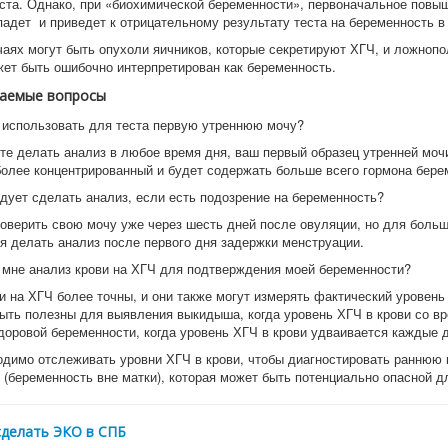
еста. Однако, при «биохимической беременности», первоначальное повы
падет и приведет к отрицательному результату теста на беременность в
чаях могут быть опухоли яичников, которые секретируют ХГЧ, и ложноп
жет быть ошибочно интерпретирован как беременность.
ваемые вопросы
 использовать для теста первую утреннюю мочу?
те делать анализ в любое время дня, ваш первый образец утренней мочи
более концентрированный и будет содержать больше всего гормона бере
дует сделать анализ, если есть подозрение на беременность?
оверить свою мочу уже через шесть дней после овуляции, но для больш
я делать анализ после первого дня задержки менструации.
 мне анализ крови на ХГЧ для подтверждения моей беременности?
и на ХГЧ более точны, и они также могут измерять фактический уровень
быть полезны для выявления выкидыша, когда уровень ХГЧ в крови со в
здоровой беременности, когда уровень ХГЧ в крови удваивается каждые д
одимо отслеживать уровни ХГЧ в крови, чтобы диагностировать раннюю
 (беременность вне матки), которая может быть потенциально опасной д
сделать ЭКО в СПБ