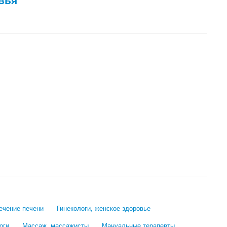
лечение печени
Гинекологи, женское здоровье
оги
Массаж, массажисты
Мануальные терапевты