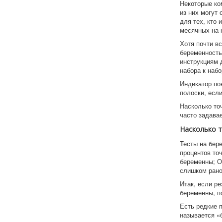
Некоторые ко
из них могут
для тех, кто
месячных на 
Хотя почти в
беременность
инструкциям 
набора к набо
Индикатор по
полоски, есл
Насколько то
часто задава
Насколько т
Тесты на бер
процентов точ
беременны; О
слишком рано
Итак, если ре
беременны, по
Есть редкие 
называется «