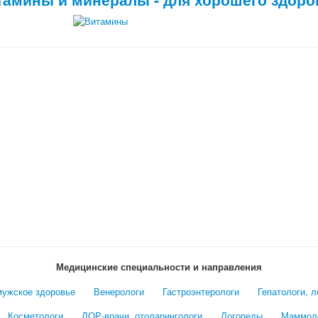
Медицинские специальности и направления
мужское здоровье
Венерологи
Гастроэнтерологи
Гепатологи, 
Косметологи
ЛОР-врачи, отоларингологи
Логопеды
Маммол