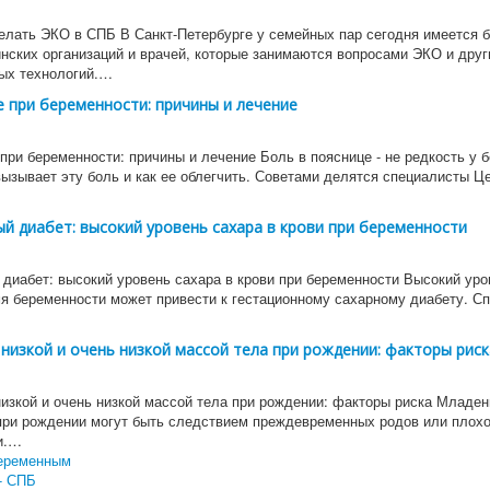
елать ЭКО в СПБ В Санкт-Петербурге у семейных пар сегодня имеется 
нских организаций и врачей, которые занимаются вопросами ЭКО и друг
ых технологий.…
е при беременности: причины и лечение
при беременности: причины и лечение Боль в пояснице - не редкость у 
вызывает эту боль и как ее облегчить. Советами делятся специалисты Ц
й диабет: высокий уровень сахара в крови при беременности
 диабет: высокий уровень сахара в крови при беременности Высокий уро
мя беременности может привести к гестационному сахарному диабету. С
низкой и очень низкой массой тела при рождении: факторы риск
изкой и очень низкой массой тела при рождении: факторы риска Младен
при рождении могут быть следствием преждевременных родов или плохо
и.…
еременным
- СПБ