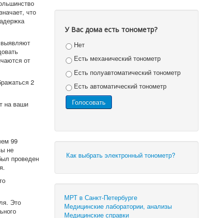
большинство
значает, что
задержка
У Вас дома есть тонометр?
, выявляют
Нет
довать
Есть механический тонометр
ичаются от
Есть полуавтоматический тонометр
бражаться 2
Есть автоматический тонометр
.
т на ваши
чем 99
вы не
Как выбрать электронный тонометр?
был проведен
я.
то
МРТ в Санкт-Петербурге
ля. Это
Медицинские лаборатории, анализы
ьного
Медицинские справки