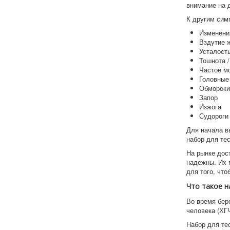
внимание на 
К другим сим
Изменени
Вздутие 
Усталост
Тошнота /
Частое м
Головные 
Обмороки
Запор
Изжога
Судороги 
Для начала в
набор для те
На рынке дос
надежны. Их 
для того, чт
Что такое н
Во время бер
человека (ХГЧ
Набор для те