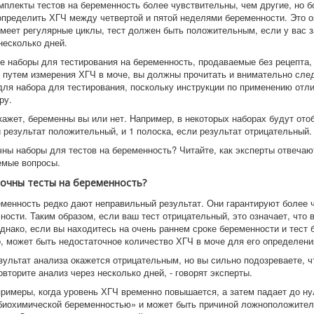
мплекты тестов на беременность более чувствительны, чем другие, но 
 определить ХГЧ между четвертой и пятой неделями беременности. Это о
 имеет регулярные циклы, тест должен быть положительным, если у вас 
несколько дней.
се наборы для тестирования на беременность, продаваемые без рецепта
 путем измерения ХГЧ в моче, вы должны прочитать и внимательно сле
для набора для тестирования, поскольку инструкции по применению отл
ру.
кажет, беременны вы или нет. Например, в некоторых наборах будут ото
и результат положительный, и 1 полоска, если результат отрицательный
чны наборы для тестов на беременность? Читайте, как эксперты отвечаю
емые вопросы.
очны тесты на беременность?
еменность редко дают неправильный результат. Они гарантируют более 
ности. Таким образом, если ваш тест отрицательный, это означает, что 
днако, если вы находитесь на очень раннем сроке беременности и тест 
, может быть недостаточное количество ХГЧ в моче для его определени
зультат анализа окажется отрицательным, но вы сильно подозреваете, ч
вторите анализ через несколько дней, - говорят эксперты.
примеры, когда уровень ХГЧ временно повышается, а затем падает до ну
биохимической беременностью» и может быть причиной ложноположител