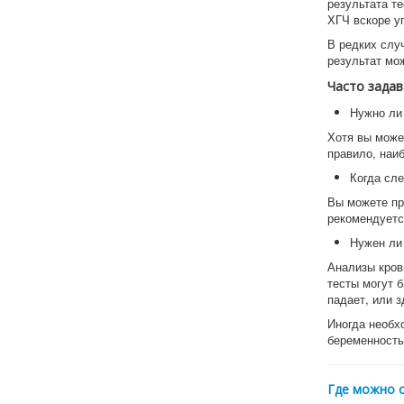
результата т
ХГЧ вскоре у
В редких слу
результат мо
Часто зада
Нужно ли
Хотя вы може
правило, наи
Когда сле
Вы можете пр
рекомендуетс
Нужен ли
Анализы кров
тесты могут 
падает, или 
Иногда необх
беременность
Где можно 