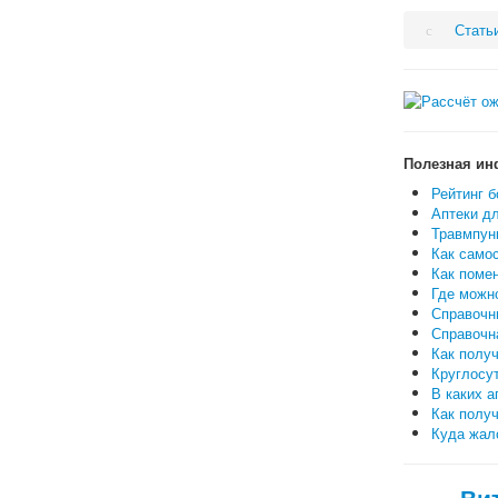
Стать
Полезная ин
Рейтинг б
Аптеки дл
Травмпунк
Как самос
Как поме
Где можн
Справочн
Справочн
Как полу
Круглосут
В каких а
Как полу
Куда жало
Ви