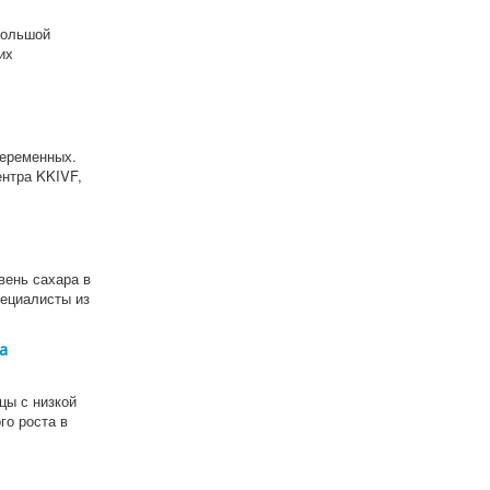
большой
их
беременных.
ентра KKIVF,
вень сахара в
пециалисты из
а
цы с низкой
го роста в