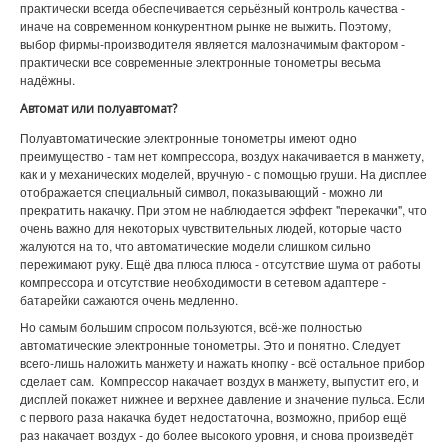
практически всегда обеспечивается серьёзный контроль качества -
иначе на современном конкурентном рынке не выжить. Поэтому,
выбор фирмы-производителя является малозначимым фактором -
практически все современные электронные тонометры весьма
надёжны.
Автомат или полуавтомат?
Полуавтоматические электронные тонометры имеют одно
преимущество - там нет компрессора, воздух накачивается в манжету,
как и у механических моделей, вручную - с помощью груши. На дисплее
отображается специальный символ, показывающий - можно ли
прекратить накачку. При этом не наблюдается эффект "перекачки", что
очень важно для некоторых чувствительных людей, которые часто
жалуются на то, что автоматические модели слишком сильно
пережимают руку. Ещё два плюса плюса - отсутствие шума от работы
компрессора и отсутствие необходимости в сетевом адаптере -
батарейки сажаются очень медленно.
Но самым большим спросом пользуются, всё-же полностью
автоматические электронные тонометры. Это и понятно. Следует
всего-лишь наложить манжету и нажать кнопку - всё остальное прибор
сделает сам. Компрессор накачает воздух в манжету, выпустит его, и
дисплей покажет нижнее и верхнее давление и значение пульса. Если
с первого раза накачка будет недостаточна, возможно, прибор ещё
раз накачает воздух - до более высокого уровня, и снова произведёт