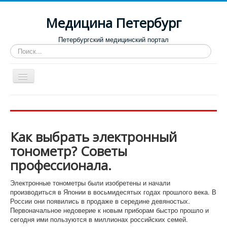
Медицина Петербург
Петербургский медицинский портал
Искать...
Toggle
Navigation
Больницы
Поликлиники
Как выбрать электронный
Роддома и женские консультации
тонометр? Советы
Диспансеры
профессионала.
Лучшие клиники по направлениям
Электронные тонометры были изобретены и начали
Отзывы о медицинских учреждениях
производиться в Японии в восьмидесятых годах прошлого века. В
России они появились в продаже в середине девяностых.
Первоначальное недоверие к новым приборам быстро прошло и
сегодня ими пользуются в миллионах российских семей.