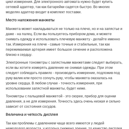
цикл измерения. Для электронного автомата нужно будет купить
сетевой адаптер, так как батарейки садятся быстро. Во многих
моделях адаптер входит в комплект поставки.
Место наложения манжеты
Манжета может накладываться не только на плечо, но и на запястье и
даже - на палец. Если вы пользуетесь прибором дома, и можете
снимать одежду и использовать плечевую манжету - делайте именно
так. Измерения на плече - самые точные и стабильные, так как
пережимаемая артерия имеет большое сечение и расположена
близко к сердцу.
Электронные тонометры с запястными манжетами следует выбирать,
если вы хотите измерять давление не снимая одежды. При этом
следует соблюдать правило - производить измерение, подложив под
руку валик или просто согнуть руку, чтобы манжета оказалась на
уровне сердца. В любом случае - точность измерения, при
использовании запястной манжеты, будет ниже.
Тонометры с пальцевой манжетой - это скорее, прибор для оценки
давления, а не для измерения. Точность здесь очень низкая и сильно
зависит от состояния сосудов.
Величина и четкость дисплея
Так как проблемы с давлением чаще всего имеются у людей
немолодого возраста, у которых снижено зрение, то качество дисплея