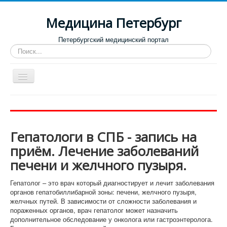
Медицина Петербург
Петербургский медицинский портал
Искать...
Toggle
Navigation
Больницы
Поликлиники
Гепатологи в СПБ - запись на
Роддома и женские консультации
приём. Лечение заболеваний
Диспансеры
печени и желчного пузыря.
Лучшие клиники по направлениям
Гепатолог – это врач который диагностирует и лечит заболевания
Отзывы о медицинских учреждениях
органов гепатобиллибарной зоны: печени, желчного пузыря,
желчных путей. В зависимости от сложности заболевания и
пораженных органов, врач гепатолог может назначить
дополнительное обследование у онколога или гастроэнтеролога.