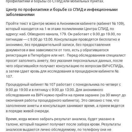
профилактики и борьбы со СПИД или мобильных пунктах.
Центр по профилактике и борьбе со СПИД и инфекционными
заболеваниями
Пройти текст в Центре можно в Анонимном кабинете (кабинет № 109),
который находится на 1-м этаже поликлиники Центра СПИД, по
адресу: наб. Обводного канала, 179. Он работает с 9.00 до 19.00, по
пятницам — с 9.00 до 13.00. Консультации проводятся бесплатно и
анонимно, без предварительной записи, без предоставления
документов и вне зависимости от того, есть у обратившегося
регистрация в Петербурге или нет. Перед обследованием специалист
просит заполнить анкету, без указания персональных данных, после
чего обратившийся получает консультацию по вопросам ВИЧ/СПИДа,
а затем сдает кровь для исследования в процедурном кабинете №
107.
Процедурный кабинет № 107 работает с понедельника по четверг с
9:00 до 19:00 и в пятницу с 9:00 до 13:00. Для анонимного
обследования на ВИЧ нужно прийти на прием заранее (за 30 минут до
окончания работы процедурного кабинета). Это связано с тем, что
заполнение анкеты и консультация занимают время, а прием ведется
в порядке живой очереди.
Время, когда можно забрать результат анализа, будет указано в
талоне, который пациент получает после забора крови. Результаты
анализов выдаются лично обследуемому, по телефону они не