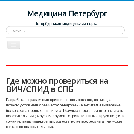
Медицина Петербург
Петербургский медицинский портал
Искать...
Toggle
Navigation
Больницы
Поликлиники
Где можно провериться на
Роддома и женские консультации
ВИЧ/СПИД в СПБ
Диспансеры
Разработаны различные принципы тестирования, из них два
Лучшие клиники по направлениям
используются наиболее часто: обнаружение антител и выявление
белков, характерных для вируса. Результат теста принято называть
Отзывы о медицинских учреждениях
положительным (вирус обнаружен), отрицательным (вируса нет) или
сомнительным (маркеры вируса есть, но не все, результат не может
считаться положительным).