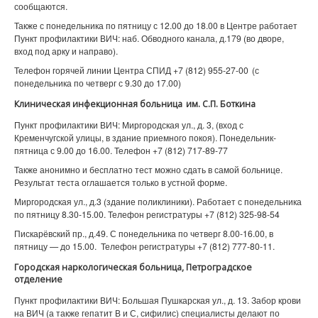
сообщаются.
Также с понедельника по пятницу с 12.00 до 18.00 в Центре работает
Пункт профилактики ВИЧ: наб. Обводного канала, д.179 (во дворе,
вход под арку и направо).
Телефон горячей линии Центра СПИД +7 (812) 955-27-00 (с
понедельника по четверг с 9.30 до 17.00)
Клиническая инфекционная больница им. С.П. Боткина
Пункт профилактики ВИЧ: Миргородская ул., д. 3, (вход с
Кременчугской улицы, в здание приемного покоя). Понедельник-
пятница с 9.00 до 16.00. Телефон +7 (812) 717-89-77
Также анонимно и бесплатно тест можно сдать в самой больнице.
Результат теста оглашается только в устной форме.
Миргородская ул., д.3 (здание поликлиники). Работает с понедельника
по пятницу 8.30-15.00. Телефон регистратуры +7 (812) 325-98-54
Пискарёвский пр., д.49. С понедельника по четверг 8.00-16.00, в
пятницу — до 15.00. Телефон регистратуры +7 (812) 777-80-11.
Городская наркологическая больница, Петроградское
отделение
Пункт профилактики ВИЧ: Большая Пушкарская ул., д. 13. Забор крови
на ВИЧ (а также гепатит В и С, сифилис) специалисты делают по