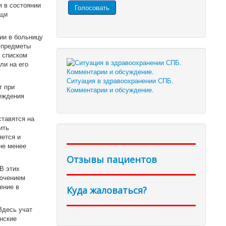
 в состоянии
ощи
ии в больницу
ь предметы
 списком
ли на его
Ситуация в здравоохранении СПБ.
т при
Комментарии и обсуждение.
реждения
тавятся на
ить
яется и
не менее
Отзывы пациентов
В этих
лючением
ение в
Куда жаловаться?
Здесь учат
нские