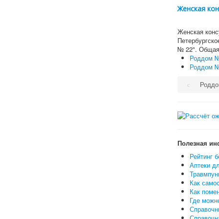
Женская ко
Женская конс
Петербургско
№ 22". Обща
Роддом №
Роддом №
Роддо
Полезная ин
Рейтинг б
Аптеки дл
Травмпунк
Как самос
Как поме
Где можн
Справочн
Справочн