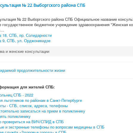
нсультация № 22 Выборгского района СПБ
ультация № 22 Выборгского района СПБ Официальное название консульт
е государственное бюджетное учреждение здравоохранения "Женская к
я…
 18, СПБ, пр. Солидарности
 9, СПБ, ул. Орджоникидзе
ма и женские консультации
формация для жителей СПБ:
ольниц СПБ - 2022
я льготников по районам в Санкт-Петербурге
ты - СПБ, список, адреса, телефоны
тоятельно записаться на прием в поликлинику
нять поликлинику
о провериться на ВИЧ/СПИД в СПБ
ые и экстренные телефоны по вопросам медицины в СПБ
ая служба «Здоровье города» в СПБ