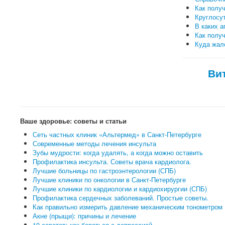
Как полу
Круглосут
В каких а
Как полу
Куда жало
Ви
Ваше здоровье: советы и статьи
Сеть частных клиник «Альтермед» в Санкт-Петербурге
Современные методы лечения инсульта
Зубы мудрости: когда удалять, а когда можно оставить
Профилактика инсульта. Советы врача кардиолога.
Лучшие больницы по гастроэнтерологии (СПБ)
Лучшие клиники по онкологии в Санкт-Петербурге
Лучшие клиники по кардиологии и кардиохирургии (СПБ)
Профилактика сердечных заболеваний. Простые советы.
Как правильно измерить давление механическим тонометром
Акне (прыщи): причины и лечение
10 советов: как бороться с депрессией