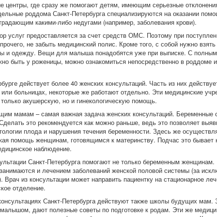
е центры, где сразу же помогают детям, имеющим серьезные отклонения
дельные роддома Санкт-Петербурга специализируются на оказании пом
традающим какими-либо недугами (например, заболевания крови).
ор услуг предоставляется за счет средств ОМС. Поэтому при поступлен
прочего, не забыть медицинский полис. Кроме того, с собой нужно взят
ны и одежду. Вещи для малыша понадобятся уже при выписке. С полным
лжно быть у роженицы, можно ознакомиться непосредственно в роддоме и
бурге действует более 40 женских консультаций. Часть из них действуе
 или больницах, некоторые же работают отдельно. Эти медицинские уч
 только акушерскую, но и гинекологическую помощь.
им мамам – самая важная задача женских консультаций. Беременные с
 Сделать это рекомендуется как можно раньше, ведь это позволяет выяв
тологии плода и нарушения течения беременности. Здесь же осуществл
кая помощь женщинам, готовящимся к материнству. Подчас это бывает 
едицинское наблюдение.
ультации Санкт-Петербурга помогают не только беременным женщинам. 
занимаются и лечением заболеваний женской половой системы (за иск
). Врач из консультации может направить пациентку на стационарное леч
ское отделение.
консультациях Санкт-Петербурга действуют также школы будущих мам. 
малышом, дают полезные советы по подготовке к родам. Эти же медици