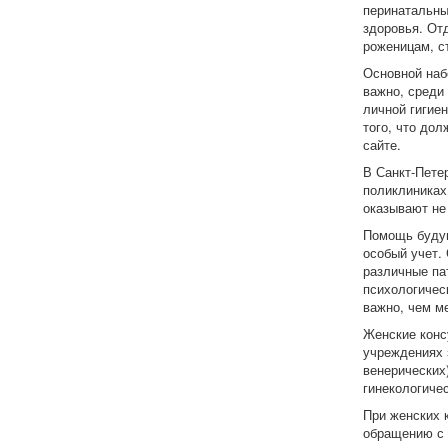
перинатальны
здоровья. От
роженицам, с
Основной наб
важно, среди 
личной гигие
того, что до
сайте.
В Санкт-Петер
поликлиниках
оказывают не
Помощь будущ
особый учет.
различные па
психологичес
важно, чем м
Женские конс
учреждениях 
венерических
гинекологиче
При женских 
обращению с 