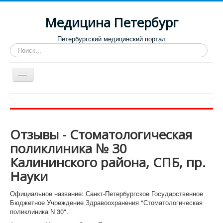
Медицина Петербург
Петербургский медицинский портал
Искать...
Toggle
Navigation
Больницы
Поликлиники
Отзывы - Стоматологическая
Роддома и женские консультации
поликлиника № 30
Диспансеры
Калининского района, СПБ, пр.
Лучшие клиники по направлениям
Науки
Отзывы о медицинских учреждениях
Официальное название: Санкт-Петербургское Государственное
Бюджетное Учреждение Здравоохранения "Стоматологическая
поликлиника N 30".