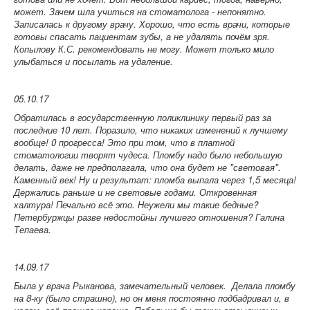
может. Зачем шла учиться на стоматолога - непонятно.
Записалась к другому врачу. Хорошо, что есть врачи, которые
готовы спасать пациентам зубы, а не удалять почём зря.
Копылову К.С. рекомендовать не могу. Может только мило
улыбаться и посылать на удаление.
05.10.17
Обратилась в государственную поликлинику первый раз за
последние 10 лет. Поразило, что никаких изменений к лучшему
вообще! 0 прогресса! Это при том, что в платной
стоматологии творят чудеса. Пломбу надо было небольшую
делать, даже не предполагала, что она будет не "световая".
Каменный век! Ну и результат: пломба выпала через 1,5 месяца!
Держались раньше и не световые годами. Откровенная
халтура! Печально всё это. Неужели мы такие бедные?
Петербуржцы разве недостойны лучшего отношения? Галина
Тепаева.
14.09.17
Была у врача Рыканова, замечательный человек. Делала пломбу
на 8-ку (было страшно), но он меня постоянно подбадривал и, в