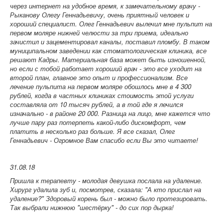
через интернет на удобное время, к замечательному врачу -
Рыканову Олегу Геннадьевичу, очень приятный человек и
хороший специалист. Олег Геннадьевич вылечил мне пульпит на
первом моляре нижней челюсти за три приема, идеально
зачистил и зацементировал каналы, поставил пломбу. В таком
муниципальном заведении как стоматологическая клиника, все
решают Кадры. Материальная база может быть изношенной,
но если с тобой работает хороший врач - это все уходит на
второй план, главное это опыт и профессионализм. Все
лечение пульпита на первом моляре обошлось мне в 4 300
рублей, когда в частных клиниках стоимость этой услуги
составляла от 10 тысяч рублей, а в той где я лечился
изначально - в районе 20 000. Разница на лицо, мне кажется что
лучше пару раз потерпеть какой-либо дискомфорт, чем
платить в несколько раз больше. Я все сказал, Олег
Геннадьевич - Огромное Вам спасибо если Вы это читаете!
31.08.18
Пришла к терапевту - молодая девушка послала на удаление.
Хирург удалила зуб и, посмотрев, сказала: "А кто прислал на
удаление?" Здоровый корень был - можно было протезировать.
Так выбрали нижнюю "шестёрку" - до сих пор дырка!