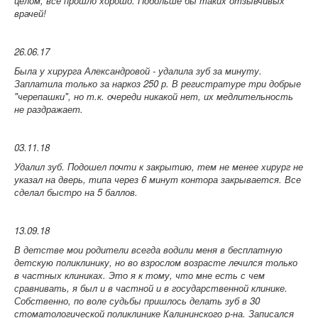
целом, всё прошло хорошо. Побольше бы таких отзывчивых
врачей!
26.06.17
Была у хирурга Александровой - удалила зуб за минуту.
Заплатила только за наркоз 250 р. В регистратуре три добрые
"черепашки", но т.к. очереди никакой нет, их медлительность
не раздражает.
03.11.18
Удалил зуб. Подошел почти к закрытию, тем не менее хирург не
указал на дверь, типа через 6 минут контора закрывается. Все
сделал быстро на 5 баллов.
13.09.18
В детстве мои родители всегда водили меня в бесплатную
детскую поликлинику, но во взрослом возрасте лечился только
в частных клиниках. Это я к тому, что мне есть с чем
сравнивать, я был и в частной и в государственной клинике.
Собственно, по воле судьбы пришлось делать зуб в 30
стоматологической поликлинике Калининского р-на. Записался