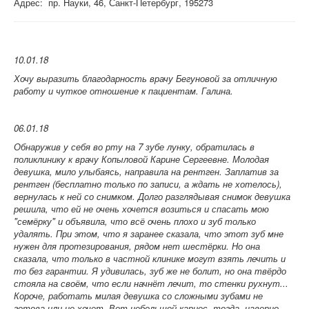
Адрес: пр. Науки, 46, Санкт-Петербург, 195273
10.01.18
Хочу выразить благодарность врачу Бегуновой за отличную
работу и чуткое отношение к пациентам. Галина.
06.01.18
Обнаружив у себя во рту на 7 зубе лунку, обратилась в
поликлинику к врачу Копыловой Карине Сергеевне. Молодая
девушка, мило улыбаясь, направила на рентген. Заплатив за
рентген (бесплатно только по записи, а ждать не хотелось),
вернулась к ней со снимком. Долго разглядывая снимок девушка
решила, что ей не очень хочется возиться и спасать мою
"семёрку" и объявила, что всё очень плохо и зуб только
удалять. При этом, что я заранее сказала, что этот зуб мне
нужен для протезирования, рядом нет шестёрки. Но она
сказала, что только в частной клинике могут взять лечить и
то без гарантии. Я удивилась, зуб же не болит, но она твёрдо
стояла на своём, что если начнёт лечит, то стенки рухнут...
Короче, работать милая девушка со сложными зубами не
готова или не хочет. Вот небольшой кариес, тогда, наверно,