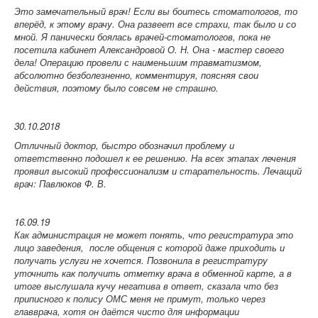
Это замечательный врач! Если вы боитесь стоматологов, то
вперёд, к этому врачу. Она развеет все страхи, так было и со
мной. Я панически боялась врачей-стоматологов, пока не
посетила кабинет Александровой О. Н. Она - мастер своего
дела! Операцию провели с наименьшим травматизмом,
абсолютно безболезненно, комментируя, поясняя свои
действия, поэтому было совсем не страшно.
30.10.2018
Отличный доктор, быстро обозначил проблему и
ответственно подошел к ее решению. На всех этапах лечения
проявил высокий профессионализм и старательность.
Лечащий
врач: Павлюков Ф. В.
16.09.19
Как администрация не может понять, что регистратура это
лицо заведения, после общения с которой даже приходить и
получать услуги не хочется. Позвонила в регистратуру
уточнить как получить отметку врача в обменной карте, а в
итоге выслушала кучу негатива в ответ, сказала что без
приписного к полису ОМС меня не примут, только через
главврача, хотя он даётся чисто для информации