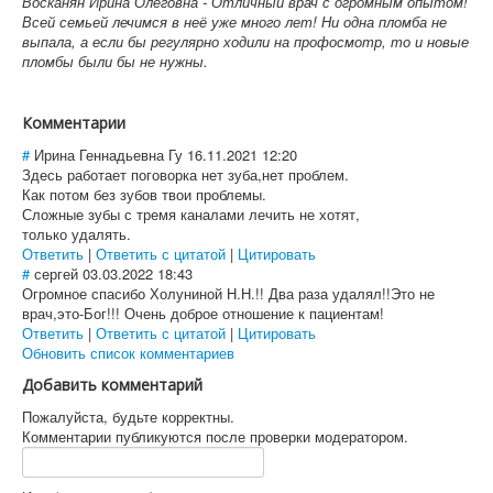
Восканян Ирина Олеговна - Отличный врач с огромным опытом!
Всей семьей лечимся в неё уже много лет! Ни одна пломба не
выпала, а если бы регулярно ходили на профосмотр, то и новые
пломбы были бы не нужны.
Комментарии
#
Ирина Геннадьевна Гу
16.11.2021 12:20
Здесь работает поговорка нет зуба,нет проблем.
Как потом без зубов твои проблемы.
Сложные зубы с тремя каналами лечить не хотят,
только удалять.
Ответить
|
Ответить с цитатой
|
Цитировать
#
сергей
03.03.2022 18:43
Огромное спасибо Холуниной Н.Н.!! Два раза удалял!!Это не
врач,это-Бог!!! Очень доброе отношение к пациентам!
Ответить
|
Ответить с цитатой
|
Цитировать
Обновить список комментариев
Добавить комментарий
Пожалуйста, будьте корректны.
Комментарии публикуются после проверки модератором.