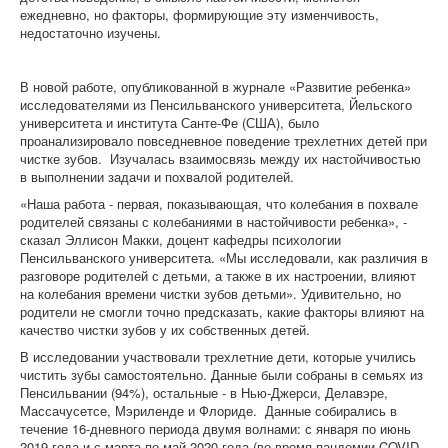
ежедневно, но факторы, формирующие эту изменчивость,
недостаточно изучены.
В новой работе, опубликованной в журнале «Развитие ребенка»
исследователями из Пенсильванского университета, Йельского
университета и института Санте-Фе (США), было
проанализировало повседневное поведение трехлетних детей при
чистке зубов. Изучалась взаимосвязь между их настойчивостью
в выполнении задачи и похвалой родителей.
«Наша работа - первая, показывающая, что колебания в похвале
родителей связаны с колебаниями в настойчивости ребенка», -
сказал Эллисон Макки, доцент кафедры психологии
Пенсильванского университета. «Мы исследовали, как различия в
разговоре родителей с детьми, а также в их настроении, влияют
на колебания времени чистки зубов детьми». Удивительно, но
родители не смогли точно предсказать, какие факторы влияют на
качество чистки зубов у их собственных детей.
В исследовании участвовали трехлетние дети, которые учились
чистить зубы самостоятельно. Данные были собраны в семьях из
Пенсильвании (94%), остальные - в Нью-Джерси, Делавэре,
Массачусетсе, Мэриленде и Флориде. Данные собирались в
течение 16-дневного периода двумя волнами: с января по июнь
2019 года и с марта по май 2020 года (во время пандемии COVID-