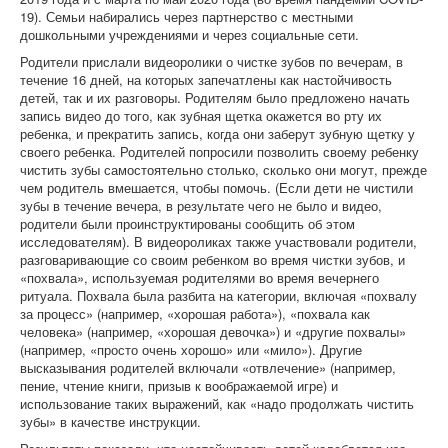
19). Семьи набирались через партнерство с местными
дошкольными учреждениями и через социальные сети.
Родители прислали видеоролики о чистке зубов по вечерам, в
течение 16 дней, на которых запечатлены как настойчивость
детей, так и их разговоры. Родителям было предложено начать
запись видео до того, как зубная щетка окажется во рту их
ребенка, и прекратить запись, когда они заберут зубную щетку у
своего ребенка. Родителей попросили позволить своему ребенку
чистить зубы самостоятельно столько, сколько они могут, прежде
чем родитель вмешается, чтобы помочь. (Если дети не чистили
зубы в течение вечера, в результате чего не было и видео,
родители были проинструктированы сообщить об этом
исследователям). В видеороликах также участвовали родители,
разговаривающие со своим ребенком во время чистки зубов, и
«похвала», используемая родителями во время вечернего
ритуала. Похвала была разбита на категории, включая «похвалу
за процесс» (например, «хорошая работа»), «похвала как
человека» (например, «хорошая девочка») и «другие похвалы»
(например, «просто очень хорошо» или «мило»). Другие
высказывания родителей включали «отвлечение» (например,
пение, чтение книги, призыв к воображаемой игре) и
использование таких выражений, как «надо продолжать чистить
зубы» в качестве инструкции.