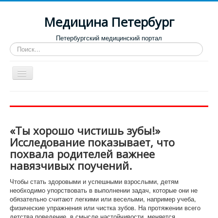
Медицина Петербург
Петербургский медицинский портал
Искать...
Toggle
Navigation
Больницы
Поликлиники
«Ты хорошо чистишь зубы!»
Роддома и женские консультации
Исследование показывает, что
Диспансеры
похвала родителей важнее
навязчивых поучений.
Лучшие клиники по направлениям
Отзывы о медицинских учреждениях
Чтобы стать здоровыми и успешными взрослыми, детям
необходимо упорствовать в выполнении задач, которые они не
обязательно считают легкими или веселыми, например учеба,
физические упражнения или чистка зубов. На протяжении всего
детства поведение, в смысле настойчивости, меняется