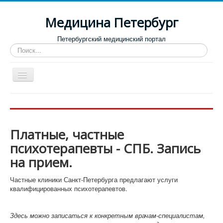
Медицина Петербург
Петербургский медицинский портал
Искать...
Toggle
Navigation
Больницы
Поликлиники
Платные, частные
Роддома и женские консультации
психотерапевты - СПБ. Запись
Диспансеры
на прием.
Лучшие клиники по направлениям
Частные клиники Санкт-Петербурга предлагают услуги
Отзывы о медицинских учреждениях
квалифицированных психотерапевтов.
Здесь можно записаться к конкретным врачам-специалистам,