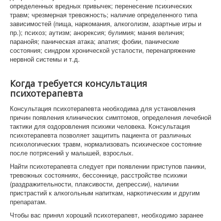
определенных вредных привычек; перенесение психических
травм; чрезмерная тревожность; наличие определенного типа
зависимостей (пища, наркомания, алкоголизм, азартные игры и
пр.); психоз; аутизм; анорексия; булимия; мания величия;
паранойя; паническая атака; апатия; фобии, панические
состояния; синдром хронической усталости, перенапряжение
нервной системы и т.д.
Когда требуется консультация
психотерапевта
Консультация психотерапевта необходима для установления
причин появления клинических симптомов, определения лечебной
тактики для оздоровления психики человека. Консультация
психотерапевта позволяет защитить пациента от различных
психологических травм, нормализовать психическое состояние
после потрясений у малышей, взрослых.
Найти психотерапевта следует при появлении приступов паники,
тревожных состояниях, бессоннице, расстройстве психики
(раздражительности, плаксивости, депрессии), наличии
пристрастий к алкогольным напиткам, наркотическим и другим
препаратам.
Чтобы вас принял хороший психотерапевт, необходимо заранее