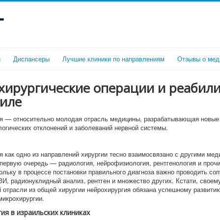
г
и
Диспансеры
Лучшие клиники по направлениям
Отзывы о мед
хирургические операции и реабил
аиле
я — относительно молодая отрасль медицины, разрабатывающая новые
логических отклонений и заболеваний нервной системы.
я как одно из направлений хирургии тесно взаимосвязано с другими ме
 первую очередь — радиология, нейрофизиология, рентгенология и прочи
кольку в процессе постановки правильного диагноза важно проводить с
ЗИ, радионуклидный анализ, рентген и множество других. Кстати, свое
й отрасли из общей хирургии нейрохирургия обязана успешному развити
микрохирургии.
ия в израильских клиниках