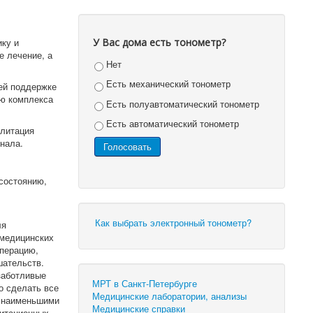
ику и
У Вас дома есть тонометр?
е лечение, а
Нет
Есть механический тонометр
ей поддержке
ью комплекса
Есть полуавтоматический тонометр
Есть автоматический тонометр
илитация
нала.
состоянию,
Как выбрать электронный тонометр?
ля
 медицинских
операцию,
шательств.
заботливые
МРТ в Санкт-Петербурге
о сделать все
Медицинские лаборатории, анализы
с наименьшими
Медицинские справки
литационных