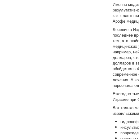
Именно медиц
результативн
как к частны
Арофе медици
Лечение в Из
последнее вр
тем, что люб
медицинских 
например, не
долларов, ст
долларов в з
обойдется в 
современное 
лечения. А к
персонала кл
Ежегодно тыс
Израиле при 
Вот только м
израильскими
гидроцеф
инсульты
поврежде
опухоли г