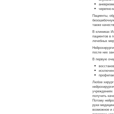
аневризмы
черепно-
Пациенты, об
безошибочную
также качест
В клиниках И
пациентов в 
лечебных мер
Нейрохирурги
после них за
В первую оче
восстанов
исключен
профилак
Любое хирург
нейрохирурги
учреждениях 
получить кач
Потому нейро
руки медицин
возможное и 
потерями нав