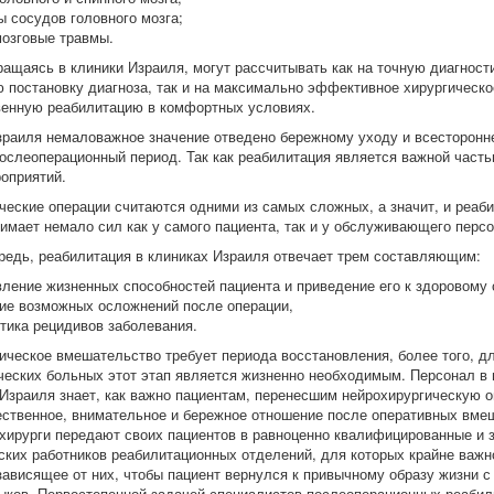
 сосудов головного мозга;
мозговые травмы.
ращаясь в клиники Израиля, могут рассчитывать как на точную диагност
 постановку диагноза, так и на максимально эффективное хирургическо
венную реабилитацию в комфортных условиях.
зраиля немаловажное значение отведено бережному уходу и всесторонн
послеоперационный период. Так как реабилитация является важной част
оприятий.
ческие операции считаются одними из самых сложных, а значит, и реаб
нимает немало сил как у самого пациента, так и у обслуживающего персо
редь, реабилитация в клиниках Израиля отвечает трем составляющим:
ление жизненных способностей пациента и приведение его к здоровому 
ие возможных осложнений после операции,
тика рецидивов заболевания.
ическое вмешательство требует периода восстановления, более того, д
ческих больных этот этап является жизненно необходимым. Персонал в
Израиля знает, как важно пациентам, перенесшим нейрохирургическую 
ественное, внимательное и бережное отношение после оперативных вме
хирурги передают своих пациентов в равноценно квалифицированные и 
ских работников реабилитационных отделений, для которых крайне важн
зависящее от них, чтобы пациент вернулся к привычному образу жизни 
ыков. Первостепенной задачей специалистов послеоперационных реаби