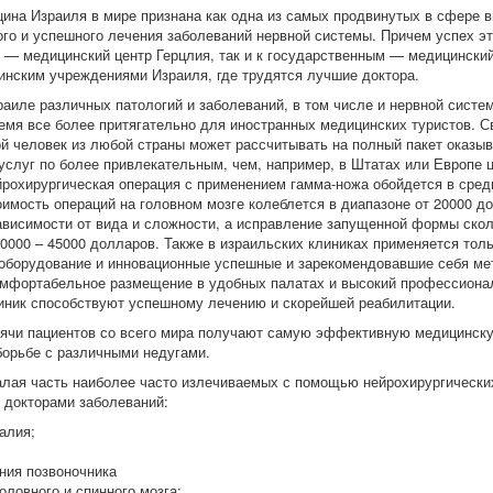
ина Израиля в мире признана как одна из самых продвинутых в сфере 
ого и успешного лечения заболеваний нервной системы. Причем успех эт
м — медицинский центр Герцлия, так и к государственным — медицински
нским учреждениями Израиля, где трудятся лучшие доктора.
раиле различных патологий и заболеваний, в том числе и нервной систем
емя все более притягательно для иностранных медицинских туристов. Св
ой человек из любой страны может рассчитывать на полный пакет оказы
услуг по более привлекательным, чем, например, в Штатах или Европе ц
йрохирургическая операция с применением гамма-ножа обойдется в сред
оимость операций на головном мозге колеблется в диапазоне от 20000 до
ависимости от вида и сложности, а исправление запущенной формы ско
40000 – 45000 долларов. Также в израильских клиниках применяется тол
оборудование и инновационные успешные и зарекомендовавшие себя ме
омфортабельное размещение в удобных палатах и высокий профессиона
иник способствуют успешному лечению и скорейшей реабилитации.
ячи пациентов со всего мира получают самую эффективную медицинск
борьбе с различными недугами.
алая часть наиболее часто излечиваемых с помощью нейрохирургически
 докторами заболеваний:
алия;
;
ния позвоночника
оловного и спинного мозга;