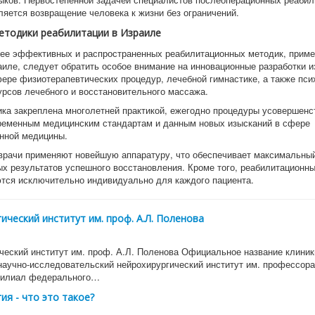
ляется возвращение человека к жизни без ограничений.
етодики реабилитации в Израиле
ее эффективных и распространенных реабилитационных методик, прим
аиле, следует обратить особое внимание на инновационные разработки 
фере физиотерапевтических процедур, лечебной гимнастике, а также пси
курсов лечебного и восстановительного массажа.
ка закреплена многолетней практикой, ежегодно процедуры усовершенс
ременным медицинским стандартам и данным новых изысканий в сфере
нной медицины.
врачи применяют новейшую аппаратуру, что обеспечивает максимальны
х результатов успешного восстановления. Кроме того, реабилитационн
тся исключительно индивидуально для каждого пациента.
ический институт им. проф. А.Л. Поленова
ческий институт им. проф. А.Л. Поленова Официальное название клиник
научно-исследовательский нейрохирургический институт им. профессора
филиал федерального…
ия - что это такое?