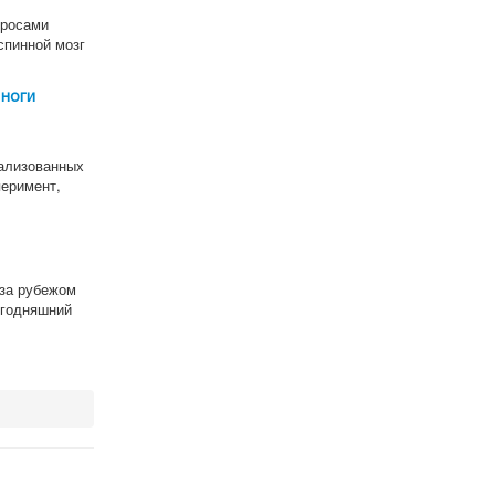
просами
спинной мозг
 ноги
рализованных
перимент,
 за рубежом
егодняшний