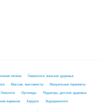
лечение печени
Гинекологи, женское здоровье
оги
Массаж, массажисты
Мануальные терапевты
Онкологи
Ортопеды
Педиатры, детское здоровье
ение варикоза
Хирурги
Эндокринологи