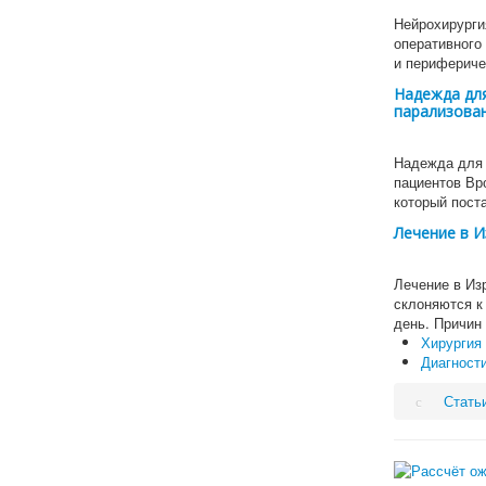
Нейрохирурги
оперативного
и периферич
Надежда для
парализова
Надежда для 
пациентов Вр
который пост
Лечение в И
Лечение в Из
склоняются к
день. Причин
Хирургия
Диагности
Стать