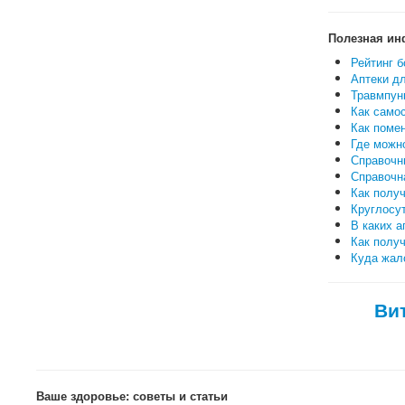
Полезная ин
Рейтинг б
Аптеки дл
Травмпунк
Как самос
Как поме
Где можн
Справочн
Справочн
Как полу
Круглосут
В каких а
Как полу
Куда жало
Ви
Ваше здоровье: советы и статьи