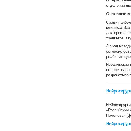
отделений яв
Основные м
Среди наибол
клиниках Изр
докторов в с
тренингов и 
Любая методи
согласно сов
реабилитацио
Израильские 
положительны
разрабатываю
Нейрохирург
Нейрохирурги
«Российский 
Поленова» (
Нейрохирург