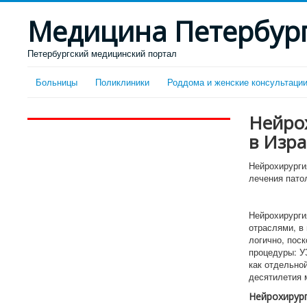
Медицина Петербур
Петербургский медицинский портал
Больницы
Поликлиники
Роддома и женские консультаци
Нейро
в Изр
Нейрохирурги
лечения пато
Нейрохирурги
отраслями, в
логично, пос
процедуры: У
как отдельно
десятилетия 
Нейрохирург