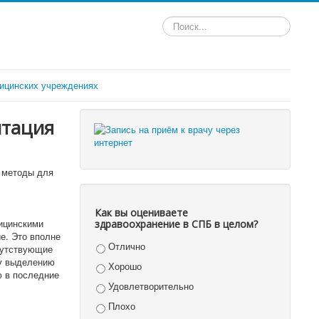
Искать...
ицинских учреждениях
итация
 методы для
Как вы оцениваете
дицинскими
здравоохранение в СПБ в целом?
е. Это вполне
Отлично
опутствующие
му выделению
Хорошо
ю в последние
Удовлетворительно
Плохо