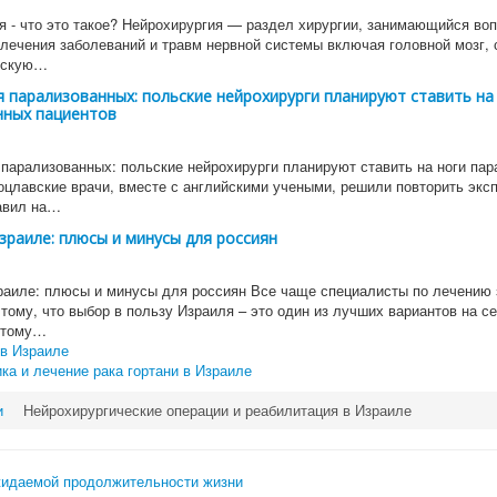
я - что это такое? Нейрохирургия — раздел хирургии, занимающийся во
 лечения заболеваний и травм нервной системы включая головной мозг, 
ескую…
 парализованных: польские нейрохирурги планируют ставить на
нных пациентов
парализованных: польские нейрохирурги планируют ставить на ноги па
оцлавские врачи, вместе с английскими учеными, решили повторить экс
авил на…
зраиле: плюсы и минусы для россиян
раиле: плюсы и минусы для россиян Все чаще специалисты по лечению
 тому, что выбор в пользу Израиля – это один из лучших вариантов на с
 тому…
 в Израиле
ка и лечение рака гортани в Израиле
и
Нейрохирургические операции и реабилитация в Израиле