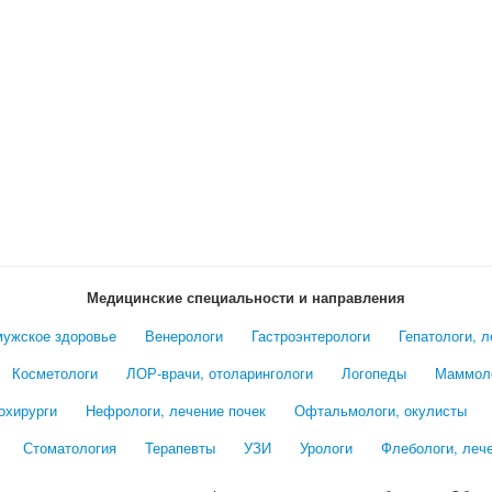
Медицинские специальности и направления
мужское здоровье
Венерологи
Гастроэнтерологи
Гепатологи, 
Косметологи
ЛОР-врачи, отоларингологи
Логопеды
Маммол
охирурги
Нефрологи, лечение почек
Офтальмологи, окулисты
Стоматология
Терапевты
УЗИ
Урологи
Флебологи, леч