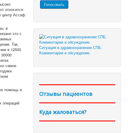
высоко
от относится
й центр Ассаф
ы, в
язано это с
ваемых
енам. Так,
Ситуация в здравоохранении СПБ.
нем в 12500
Комментарии и обсуждение.
 30000
лиоза
ько самое
тодики
лизм
ую помощь в
Отзывы пациентов
х операций
Куда жаловаться?