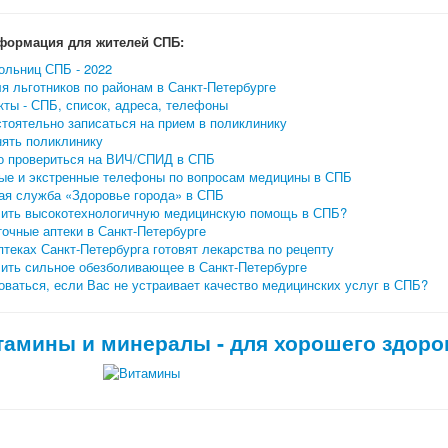
формация для жителей СПБ:
ольниц СПБ - 2022
я льготников по районам в Санкт-Петербурге
ты - СПБ, список, адреса, телефоны
тоятельно записаться на прием в поликлинику
нять поликлинику
о провериться на ВИЧ/СПИД в СПБ
ые и экстренные телефоны по вопросам медицины в СПБ
ая служба «Здоровье города» в СПБ
чить высокотехнологичную медицинскую помощь в СПБ?
очные аптеки в Санкт-Петербурге
птеках Санкт-Петербурга готовят лекарства по рецепту
чить сильное обезболивающее в Санкт-Петербурге
ваться, если Вас не устраивает качество медицинских услуг в СПБ?
тамины и минералы - для хорошего здоро