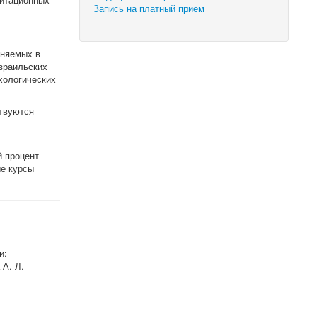
Запись на платный прием
еняемых в
израильских
хологических
твуются
й процент
ые курсы
и:
 А. Л.