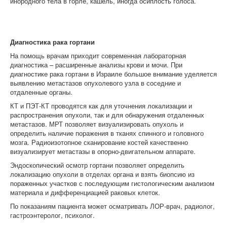
инородного тела в горле, кашель, иногда осиплость голоса.
Диагностика рака гортани
На помощь врачам приходит современная лабораторная
диагностика – расширенные анализы крови и мочи. При
диагностике рака гортани в Израиле большое внимание уделяется
выявлению метастазов опухолевого узла в соседние и
отдаленные органы.
КТ и ПЭТ-КТ проводятся как для уточнения локализации и
распространения опухоли, так и для обнаружения отдаленных
метастазов. МРТ позволяет визуализировать опухоль и
определить наличие поражения в тканях спинного и головного
мозга. Радиоизотопное сканирование костей качественно
визуализирует метастазы в опорно-двигательном аппарате.
Эндоскопический осмотр гортани позволяет определить
локализацию опухоли в отделах органа и взять биопсию из
пораженных участков с последующим гистологическим анализом
материала и дифференциацией раковых клеток.
По показаниям пациента может осматривать ЛОР-врач, радиолог,
гастроэнтеролог, психолог.