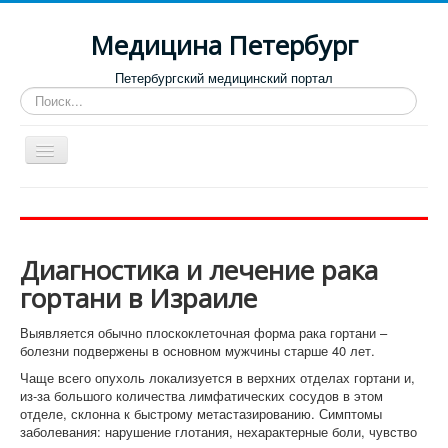
Медицина Петербург
Петербургский медицинский портал
Искать...
Toggle
Navigation
Больницы
Поликлиники
Диагностика и лечение рака
Роддома и женские консультации
гортани в Израиле
Диспансеры
Выявляется обычно плоскоклеточная форма рака гортани –
Лучшие клиники по направлениям
болезни подвержены в основном мужчины старше 40 лет.
Отзывы о медицинских учреждениях
Чаще всего опухоль локализуется в верхних отделах гортани и,
из-за большого количества лимфатических сосудов в этом
отделе, склонна к быстрому метастазированию. Симптомы
заболевания: нарушение глотания, нехарактерные боли, чувство