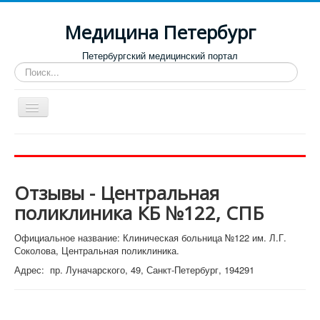
Медицина Петербург
Петербургский медицинский портал
Искать...
Toggle
Navigation
Больницы
Поликлиники
Отзывы - Центральная
Роддома и женские консультации
поликлиника КБ №122, СПБ
Диспансеры
Официальное название: Клиническая больница №122 им. Л.Г.
Лучшие клиники по направлениям
Соколова, Центральная поликлиника.
Отзывы о медицинских учреждениях
Адрес: пр. Луначарского, 49, Санкт-Петербург, 194291