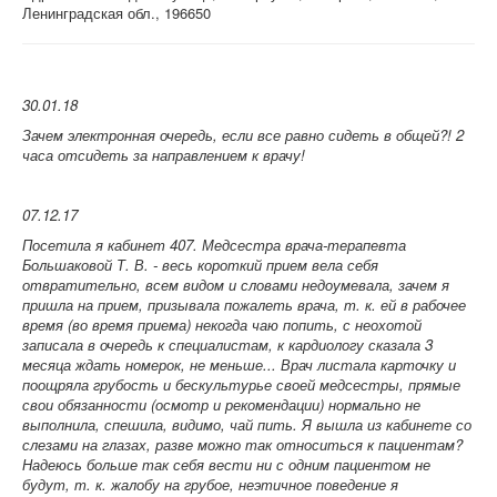
Ленинградская обл., 196650
30.01.18
Зачем электронная очередь, если все равно сидеть в общей?! 2
часа отсидеть за направлением к врачу!
07.12.17
Посетила я кабинет 407. Медсестра врача-терапевта
Большаковой Т. В. - весь короткий прием вела себя
отвратительно, всем видом и словами недоумевала, зачем я
пришла на прием, призывала пожалеть врача, т. к. ей в рабочее
время (во время приема) некогда чаю попить, с неохотой
записала в очередь к специалистам, к кардиологу сказала 3
месяца ждать номерок, не меньше... Врач листала карточку и
поощряла грубость и бескультурье своей медсестры, прямые
свои обязанности (осмотр и рекомендации) нормально не
выполнила, спешила, видимо, чай пить. Я вышла из кабинете со
слезами на глазах, разве можно так относиться к пациентам?
Надеюсь больше так себя вести ни с одним пациентом не
будут, т. к. жалобу на грубое, неэтичное поведение я