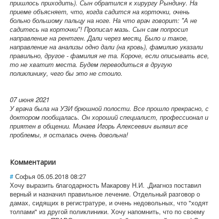
пришлось приходить). Сын обратился к хирургу Рындину. На
приеме объясняет, что, когда садится на корточки, очень
больно большому пальцу на ноге. На что врач говорит: "А не
садитесь на корточки"! Прописал мазь. Сын сам попросил
направление на рентген. Дали через месяц. Было и такое,
направление на анализы одно дали (на кровь), фамилию указали
правильно, другое - фамилия не та. Короче, если описывать все,
то не хватит места. Будем переводиться в другую
поликлинику, чего бы это не стоило.
07 июня 2021
У врача была на УЗИ брюшной полости. Все прошло прекрасно, с
доктором пообщалась. Он хороший специалист, профессионал и
приятен в общении. Минаев Игорь Алексеевич выявил все
проблемы, я осталась очень довольна!
Комментарии
#
Софья
05.05.2018 08:27
Хочу выразить благодарность Макарову Н.И. ,Диагноз поставил
верный и назначил правильное лечение. Отдельный разговор о
дамах, сидящих в регистратуре, и очень недовольных, что "ходят
толпами" из другой поликлиники. Хочу напомнить, что по своему