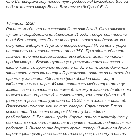
что Вы выбрали эту непростую профессию! Благодарю Вас за
себя и за свою маму! Всего Вам самого доброго! Е. А.
10 января 2020
Раньше, когда эта поликлиника была заводской, было намного
лучше (я отработала на Ижорском 31 год). Теперь нет просто
слов! Все плохо, все! После посещения этого заведения можно
получить инфаркт. А уж эти профосмотры! Из-за них с утра
не попасть ни к специалисту, ни на ЭКГ. Приходишь сдавать
анализы и потом высиживаешь, выжидаешь, когда кончатся
профосмотры. Вечная путаница с результатами анализов, с
карточками, со временем приема и т. д., и т. п. Было даже так -
записалась через колцентр к Герасимовой, пришла за полчаса до
приема, у кабинета 408 никого (еще обрадовалась, ха), в
кабинете никого, через 40 мин. появилась медсестра (та еще
хамка, Елена, отчества не помню), захожу в кабинет (надо было
только взять справочку), и выясняется, что врач будет с 15
(номерок в регистратуре дали на 10:30, как и записывалась я).
Показываю номерок, как же так, говорю. Спрашивает Елена
медсестра: "Где взяли номерок? Вот туда и идите
разбирайтесь". Все очень грубо. Короче, пошла к начмеду (как у
нее только хватает терпения и нервов с такими подчиненными
работать). Вызвала она другого врача, который выписал другие
справки (которые ранее дали не того образца, почему и опять