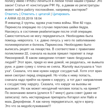
полису имею ПРАВО лечиться в любой точке нашей страны! Это
закон! Статья 41 конституции РФ! Ну, а дамам из регистратуры
может найти работу поспокойнее, например, вахтером?
Ответить
|
Ответить с цитатой
|
Цитировать
#
АННА
02.03.2019 18:04
Я инвалид 2 группы, вдова участника войны. Мне 82 года.
Перенесла операцию по случаю перелома шейки бедра.
Нахожусь в состоянии реабилитации после этой операции.
Самостоятельно не могу передвигаться. Необходима была
помощь невролога. т.к. давно лечусь у него по заболеванию
полиневропатия и болезнь Паркинсона. Необходимо было
выписать рецепт на лекарства. В соответствии с правилами
поликлиники 22, сначала на вызов пришел терапевт в лице
Никоноровой. В каком заведении готовят таких бездушных
людей? Этот врач, придя ко мне домой, не разделась, не вымыла
руки, и даже сумку с плеча не сняла. Жалобу выслушала в "пол
уха". Сказала, что мне нужен хирург сосудистый. Хотя этот врач
меня смотрел перед операцией. Но чтобы к нему попасть,
сначала надо прийти на прием к хирургу, а тот даст направление
к сосудистому хирургу. Сказала, что хирург на вызовы не
выезжает. Но как может неходячий человек попасть на прием!?
По окончанию визита (длился 5-7 минут) дала совет (даже не
записала): пить нестероидные препараты Кетарол или Найз и
мазь Дикрофенак. А как начну передвигаться, идти к врачу.
Это что за медобслуживание!!!