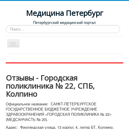
Медицина Петербург
Петербургский медицинский портал
Искать...
Toggle
Navigation
Больницы
Поликлиники
Отзывы - Городская
Роддома и женские консультации
поликлиника № 22, СПБ,
Диспансеры
Колпино
Лучшие клиники по направлениям
Официальное название: САНКТ-ПЕТЕРБУРГСКОЕ
Отзывы о медицинских учреждениях
ГОСУДАРСТВЕННОЕ БЮДЖЕТНОЕ УЧРЕЖДЕНИЕ
ЗДРАВООХРАНЕНИЯ «ГОРОДСКАЯ ПОЛИКЛИНИКА № 22»
(МЕДСАНЧАСТЬ № 20).
Адрес: Финляндская улица, 13 корпус 4, литер БТ, Колпино,