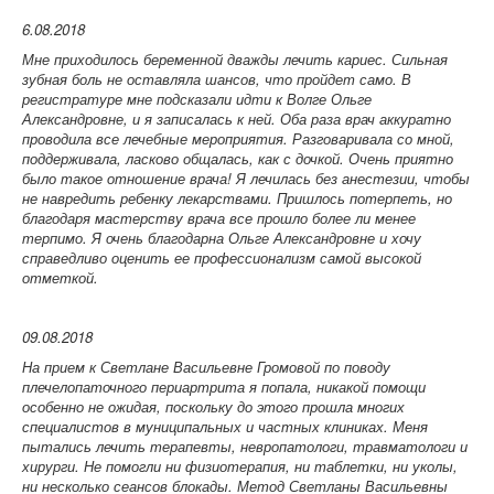
6.08.2018
Мне приходилось беременной дважды лечить кариес. Сильная
зубная боль не оставляла шансов, что пройдет само. В
регистратуре мне подсказали идти к Волге Ольге
Александровне, и я записалась к ней. Оба раза врач аккуратно
проводила все лечебные мероприятия. Разговаривала со мной,
поддерживала, ласково общалась, как с дочкой. Очень приятно
было такое отношение врача! Я лечилась без анестезии, чтобы
не навредить ребенку лекарствами. Пришлось потерпеть, но
благодаря мастерству врача все прошло более ли менее
терпимо. Я очень благодарна Ольге Александровне и хочу
справедливо оценить ее профессионализм самой высокой
отметкой.
09.08.2018
На прием к Светлане Васильевне Громовой по поводу
плечелопаточного периартрита я попала, никакой помощи
особенно не ожидая, поскольку до этого прошла многих
специалистов в муниципальных и частных клиниках. Меня
пытались лечить терапевты, невропатологи, травматологи и
хирурги. Не помогли ни физиотерапия, ни таблетки, ни уколы,
ни несколько сеансов блокады. Метод Светланы Васильевны