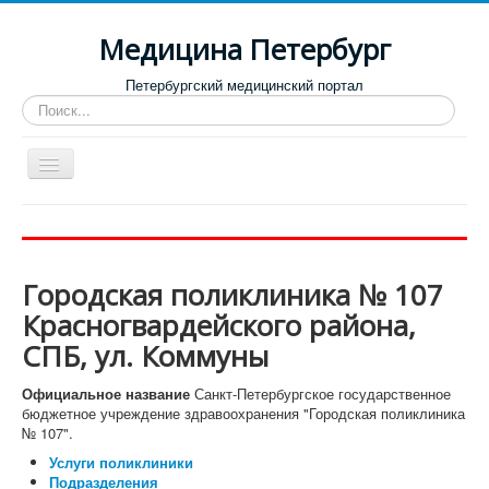
Медицина Петербург
Петербургский медицинский портал
Искать...
Toggle
Navigation
Больницы
Поликлиники
Городская поликлиника № 107
Роддома и женские консультации
Красногвардейского района,
Диспансеры
СПБ, ул. Коммуны
Лучшие клиники по направлениям
Официальное название
Санкт-Петербургское государственное
Отзывы о медицинских учреждениях
бюджетное учреждение здравоохранения "Городская поликлиника
№ 107".
Услуги поликлиники
Подразделения