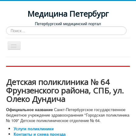
Медицина Петербург
Петербургский медицинский портал
Искать...
Toggle
Navigation
Больницы
Поликлиники
Детская поликлиника № 64
Роддома и женские консультации
Фрунзенского района, СПБ, ул.
Диспансеры
Олеко Дундича
Лучшие клиники по направлениям
Официальное название
Санкт-Петербургское государственное
Отзывы о медицинских учреждениях
бюджетное учреждение здравоохранения "Городская поликлиника
№ 109" Детское поликлиническое отделение № 64.
Услуги поликлиники
Контакты и схема проезда