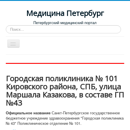
Медицина Петербург
Петербургский медицинский портал
Искать...
Toggle
Navigation
Больницы
Поликлиники
Городская поликлиника № 101
Роддома и женские консультации
Кировского района, СПБ, улица
Диспансеры
Маршала Казакова, в составе ГП
Лучшие клиники по направлениям
№43
Отзывы о медицинских учреждениях
Официальное название
Санкт-Петербургское государственное
бюджетное учреждение здравоохранения "Городская поликлиника
№ 43" Поликлиническое отделение № 101.