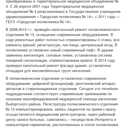
преобразованы в Территориальное медицинское объединение №
4. С 26 апреля 2001 года Территориальное медицинское
объединение № 4 реорганизовано в Государственное учреждение
здравоохранения « Городская поликлиника № 14», с 2011 года —
ГБУЗ «Городская поликлиника № 14».
В 2008-2013 г.г. проведён капитальный ремонт поликлинического
отделения № 13, оснащение современным оборудованием. В
ходе ремонтных работ полностью отремонтированы 3 этажа, все
кабинеты врачей, регистратура, лестница, центральный вход. В
поликлинике установлен новый современный лифт. В здании
заменены вентиляция, силовые линии, установлена система
пожарной сигнализации, отремонтирована кровля. В 2014 году
проведен капитальный ремонт фасада здания, установлена
площадка для маломобильных групп населения.
В поликлиническом отделении установлено современное
оборудование: цифровой флюорограф, рентгеновский аппарат,
автоклав в стерилизационное отделение. Сегодня это лечебное
подразделение соответствует современным требованиям по
оказанию квалифицированной медицинской помощи населению
Выборгского района. Регистратура поликлинического отделения
№ 13 компьютеризирована, запись пациентов на прием к врачу
осуществляется медицинским регистратором, через районный
центр записи больных, самозапись – посредством Интернета и
компьютеров-терминалов, расположенных в холле поликлиники.