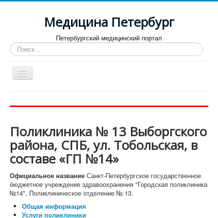
Медицина Петербург
Петербургский медицинский портал
Искать...
Toggle
Navigation
Больницы
Поликлиники
Поликлиника № 13 Выборгского
Роддома и женские консультации
района, СПБ, ул. Тобольская, в
Диспансеры
составе «ГП №14»
Лучшие клиники по направлениям
Официальное название
Санкт-Петербургское государственное
Отзывы о медицинских учреждениях
бюджетное учреждение здравоохранения "Городская поликлиника
№14", Поликлиническое отделение № 13.
Общая информация
Услуги поликлиники