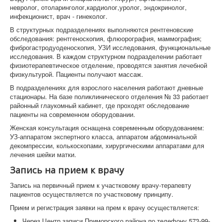
невролог, отоларинголог,кардиолог,уролог, эндокринолог,
инфекционист, врач - гинеколог.
В структурных подразделениях выполняются рентгеновские
обследования: рентгеноскопия, флюорография, маммография;
фиброгастродуоденоскопия, УЗИ исследования, функциональные
исследования. В каждом структурном подразделении работает
физиотерапевтическое отделение, проводятся занятия лечебной
физкультурой. Пациенты получают массаж.
В подразделениях для взрослого населения работают дневные
стационары. На базе поликлинического отделения № 33 работает
районный глаукомный кабинет, где проходят обследование
пациенты на современном оборудовании.
Женская консультация оснащена современным оборудованием:
УЗ-аппаратом экспертного класса, аппаратом абдоминальной
декомпрессии, колькоскопами, хирургическими аппаратами для
лечения шейки матки.
Запись на прием к врачу
Запись на первичный прием к участковому врачу-терапевту
пациентов осуществляется по участковому принципу.
Прием и регистрация заявки на прем к врачу осуществляется:
Через Центр записи Приморского района по телефону 573-99-