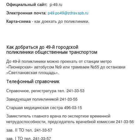
Официальный сайт:
p-49.ru
Электронная почта
:
p49.po49@zdrav.spb.ru
Карта-схема
- как доехать до поликлиники.
Как добраться до 49-й городской
поликлиники общественным транспортом
До 49-й поликлиники можно проехать от станции метро
«Пионерская» автобусом №9 или трамваем №55 до остановки
«Светлановская площадь».
Телефонный справочник
Справочное, регистратура тел. 241-33-53
Заведующая поликлиникой 241-33-55
Старшая медицинская сестра 496-03-15
Заместитель главного врача по экспертизе временной
нетрудоспособности, председатель врачебной комиссии 241-33-56
зав. II ТО тел. 241-33-57
зав. I ТО тел. 241-33-57