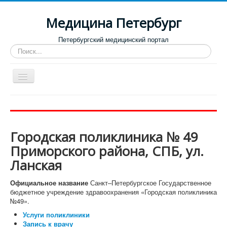
Медицина Петербург
Петербургский медицинский портал
Искать...
Toggle
Navigation
Больницы
Поликлиники
Городская поликлиника № 49
Роддома и женские консультации
Приморского района, СПБ, ул.
Диспансеры
Ланская
Лучшие клиники по направлениям
Официальное название
Санкт–Петербургское Государственное
Отзывы о медицинских учреждениях
бюджетное учреждение здравоохранения «Городская поликлиника
№49».
Услуги поликлиники
Запись к врачу