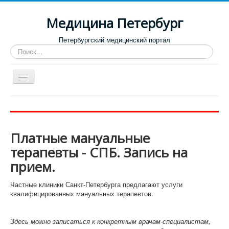
Медицина Петербург
Петербургский медицинский портал
Искать...
Toggle
Navigation
Больницы
Поликлиники
Платные мануальные
Роддома и женские консультации
терапевты - СПБ. Запись на
Диспансеры
прием.
Лучшие клиники по направлениям
Частные клиники Санкт-Петербурга предлагают услуги
Отзывы о медицинских учреждениях
квалифицированных мануальных терапевтов.
Здесь можно записаться к конкретным врачам-специалистам,