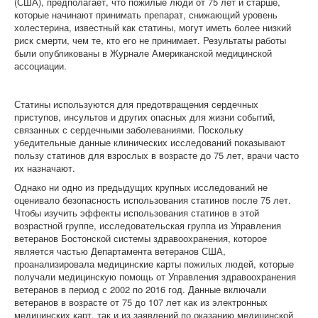
(США), предполагает, что пожилые люди от 75 лет и старше,
которые начинают принимать препарат, снижающий уровень
холестерина, известный как статины, могут иметь более низкий
риск смерти, чем те, кто его не принимает. Результаты работы
были опубликованы в Журнале Американской медицинской
ассоциации.
Статины используются для предотвращения сердечных
приступов, инсультов и других опасных для жизни событий,
связанных с сердечными заболеваниями. Поскольку
убедительные данные клинических исследований показывают
пользу статинов для взрослых в возрасте до 75 лет, врачи часто
их назначают.
Однако ни одно из предыдущих крупных исследований не
оценивало безопасность использования статинов после 75 лет.
Чтобы изучить эффекты использования статинов в этой
возрастной группе, исследовательская группа из Управления
ветеранов Бостонской системы здравоохранения, которое
является частью Департамента ветеранов США,
проанализировала медицинские карты пожилых людей, которые
получали медицинскую помощь от Управления здравоохранения
ветеранов в период с 2002 по 2016 год. Данные включали
ветеранов в возрасте от 75 до 107 лет как из электронных
медицинских карт, так и из заявлений по оказанию медицинской