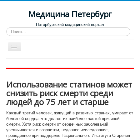
Медицина Петербург
Петербургский медицинский портал
Искать...
Toggle
Navigation
Больницы
Поликлиники
Использование статинов может
Роддома и женские консультации
снизить риск смерти среди
Диспансеры
людей до 75 лет и старше
Лучшие клиники по направлениям
Каждый третий человек, живущий в развитых странах, умирает от
Отзывы о медицинских учреждениях
болезней сердца, что делает их наиболее частой причиной
смерти. Хотя риск смерти от сердечных заболеваний
увеличивается с возрастом, недавнее исследование,
проведенное при поддержке Национального Института Старения