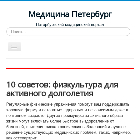
Медицина Петербург
Петербургский медицинский портал
Искать...
Toggle
Navigation
Больницы
Поликлиники
10 советов: физкультура для
Роддома и женские консультации
активного долголетия
Диспансеры
Регулярные физические упражнения помогут вам поддерживать
Лучшие клиники по направлениям
хорошую форму и оставаться здоровым и независимым даже в
почтенном возрасте. Другие преимущества активного образа
Отзывы о медицинских учреждениях
жизни могут включать более быстрое выздоровление от
болезней, снижение риска хронических заболеваний и лучшее
решение существующих медицинских проблем, таких, например,
как остеоартрит.