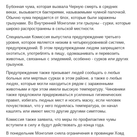
Бубонная чума, которая вызвала Черную смерть в средних
веках, вызывается бактериями, называемыми чумной палочкой.
Обычно чума передается от блох, которые были заражены
грызунами. Во Внутренней Монголии эти грызуны - сурки, которые
широко распространены в сельской местности.
Специальная Комиссия выпустила предупреждение третьего
уровня, которое является низким в четырехуровневой системе,
предупреждений. В этом предупреждении людям запрещается
охотиться, употреблять в пищу, одомашнивать и перевозить
животных, связанных с эпидемией, особенно - сурков или других
грызунов.
Предупреждение также призывает людей сообщать о любых
больных или мертвых сурках в этом районе, а также о любых
людях, которые могли находиться рядом с зараженными
животными и при этом имели высокую температуру. Чиновники
также предложили придерживаться усиленных гигиенических
правил, избегать людных мест и носить маску, если человек
почувствовал, что у него поднялась температура, он начал
кашлять или имеют место другие другими симптомы.
Комиссия также заявила, что меры по профилактике чумы
вступили в силу и будут действовать до конца года.
В понедельник Монголия сняла ограничения в провинции Ховд