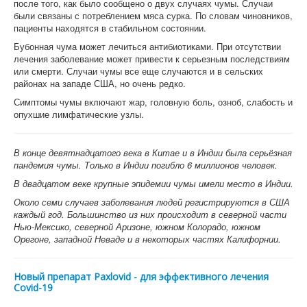
после того, как было сообщено о двух случаях чумы. Случаи
были связаны с потреблением мяса сурка. По словам чиновников,
пациенты находятся в стабильном состоянии.
Бубонная чума может лечиться антибиотиками. При отсутствии
лечения заболевание может привести к серьезным последствиям
или смерти. Случаи чумы все еще случаются и в сельских
районах на западе США, но очень редко.
Симптомы чумы включают жар, головную боль, озноб, слабость и
опухшие лимфатические узлы.
В конце девятнадцатого века в Китае и в Индии была серьёзная
пандемия чумы. Только в Индии погибло 6 миллионов человек.
В двадцатом веке крупные эпидемии чумы имели место в Индии.
Около семи случаев заболевания людей регистрируются в США
каждый год. Большинство из них происходит в северной части
Нью-Мексико, северной Аризоне, южном Колорадо, южном
Орегоне, западной Неваде и в некоторых частях Калифорнии.
Новый препарат Paxlovid - для эффективного лечения
Covid-19