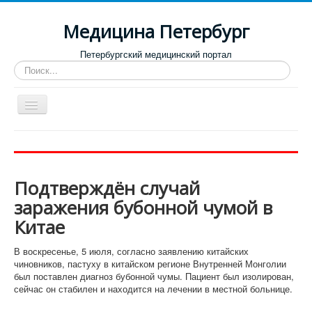
Медицина Петербург
Петербургский медицинский портал
Искать...
Toggle
Navigation
Больницы
Поликлиники
Подтверждён случай
Роддома и женские консультации
заражения бубонной чумой в
Диспансеры
Китае
Лучшие клиники по направлениям
В воскресенье, 5 июля, согласно заявлению китайских
Отзывы о медицинских учреждениях
чиновников, пастуху в китайском регионе Внутренней Монголии
был поставлен диагноз бубонной чумы. Пациент был изолирован,
сейчас он стабилен и находится на лечении в местной больнице.