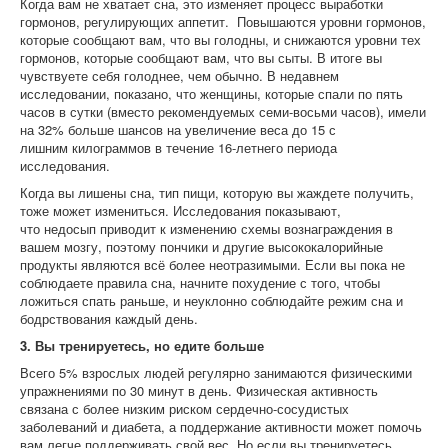
Когда вам не хватает сна, это изменяет процесс выработки
гормонов, регулирующих аппетит. Повышаются уровни гормонов,
которые сообщают вам, что вы голодны, и снижаются уровни тех
гормонов, которые сообщают вам, что вы сыты. В итоге вы
чувствуете себя голоднее, чем обычно. В недавнем
исследовании, показано, что женщины, которые спали по пять
часов в сутки (вместо рекомендуемых семи-восьми часов), имели
на 32% больше шансов на увеличение веса до 15 с
лишним килограммов в течение 16-летнего периода
исследования.
Когда вы лишены сна, тип пищи, которую вы жаждете получить,
тоже может измениться. Исследования показывают,
что недосып приводит к изменению схемы вознаграждения в
вашем мозгу, поэтому пончики и другие высококалорийные
продукты являются всё более неотразимыми. Если вы пока не
соблюдаете правила сна, начните похудение с того, чтобы
ложиться спать раньше, и неуклонно соблюдайте режим сна и
бодрствования каждый день.
3. Вы тренируетесь, но едите больше
Всего 5% взрослых людей регулярно занимаются физическими
упражнениями по 30 минут в день. Физическая активность
связана с более низким риском сердечно-сосудистых
заболеваний и диабета, а поддержание активности может помочь
вам легче поддерживать свой вес. Но если вы тренируетесь,