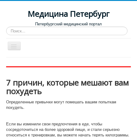
Медицина Петербург
Петербургский медицинский портал
Искать...
Toggle
Navigation
Больницы
Поликлиники
7 причин, которые мешают вам
Роддома и женские консультации
похудеть
Диспансеры
Определенные привычки могут помешать вашим попыткам
Лучшие клиники по направлениям
похудеть.
Отзывы о медицинских учреждениях
Если вы изменили свои предпочтения в еде, чтобы
сосредоточиться на более здоровой пище, и стали серьезно
относиться к тренировкам, вы можете начать терять килограммы.