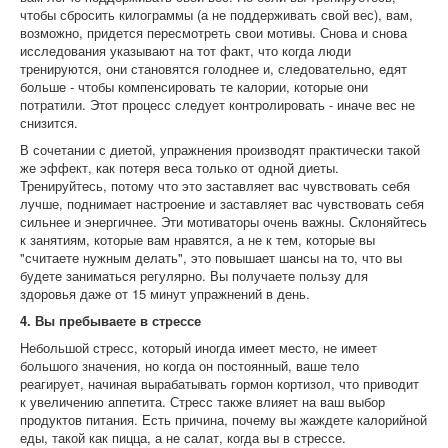
чтобы сбросить килограммы (а не поддерживать свой вес), вам,
возможно, придется пересмотреть свои мотивы. Снова и снова
исследования указывают на тот факт, что когда люди
тренируются, они становятся голоднее и, следовательно, едят
больше - чтобы компенсировать те калории, которые они
потратили. Этот процесс следует контролировать - иначе вес не
снизится.
В сочетании с диетой, упражнения производят практически такой
же эффект, как потеря веса только от одной диеты.
Тренируйтесь, потому что это заставляет вас чувствовать себя
лучше, поднимает настроение и заставляет вас чувствовать себя
сильнее и энергичнее. Эти мотиваторы очень важны. Склоняйтесь
к занятиям, которые вам нравятся, а не к тем, которые вы
"считаете нужным делать", это повышает шансы на то, что вы
будете заниматься регулярно. Вы получаете пользу для
здоровья даже от 15 минут упражнений в день.
4. Вы пребываете в стрессе
Небольшой стресс, который иногда имеет место, не имеет
большого значения, но когда он постоянный, ваше тело
реагирует, начиная вырабатывать гормон кортизол, что приводит
к увеличению аппетита. Стресс также влияет на ваш выбор
продуктов питания. Есть причина, почему вы жаждете калорийной
еды, такой как пицца, а не салат, когда вы в стрессе.