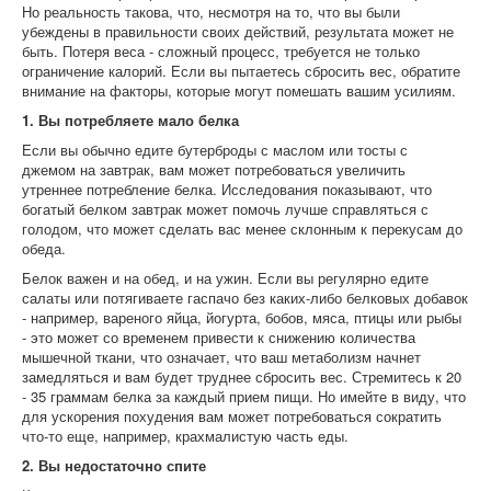
Но реальность такова, что, несмотря на то, что вы были
убеждены в правильности своих действий, результата может не
быть. Потеря веса - сложный процесс, требуется не только
ограничение калорий. Если вы пытаетесь сбросить вес, обратите
внимание на факторы, которые могут помешать вашим усилиям.
1. Вы потребляете мало белка
Если вы обычно едите бутерброды с маслом или тосты с
джемом на завтрак, вам может потребоваться увеличить
утреннее потребление белка. Исследования показывают, что
богатый белком завтрак может помочь лучше справляться с
голодом, что может сделать вас менее склонным к перекусам до
обеда.
Белок важен и на обед, и на ужин. Если вы регулярно едите
салаты или потягиваете гаспачо без каких-либо белковых добавок
- например, вареного яйца, йогурта, бобов, мяса, птицы или рыбы
- это может со временем привести к снижению количества
мышечной ткани, что означает, что ваш метаболизм начнет
замедляться и вам будет труднее сбросить вес. Стремитесь к 20
- 35 граммам белка за каждый прием пищи. Но имейте в виду, что
для ускорения похудения вам может потребоваться сократить
что-то еще, например, крахмалистую часть еды.
2. Вы недостаточно спите