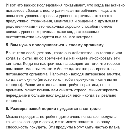
И вот что важно: исследования показывают, что когда вы активно
пытаетесь сбросить вес, ограничивая потребление пищи, это
повышает уровень стресса и уровень кортизола, что контр-
продуктивно. Упражнения, медитация и общение с друзьями и
родственниками - это несколько хороших способов помочь
снизить уровень кортизола, даже когда стрессовые
обстоятельства находятся вне вашего контроля.
5. Вам нужно прислушиваться к своему организму
Ваше тело сообщает вам, когда оно действительно голодно или
когда вы сыты, но со временем вы начинаете игнорировать эти
сигналы. Когда вы настроитесь на восприятие того, что говорит
вам ваше тело, вы сможете более адекватно реагировать на
потребности организма. Например - находя интересное занятие,
когда вам скучно (вместо того, чтобы перекусить - хотя вы не
голодны). Развитие этих навыков требует практики, но со
временем может помочь вам снизить стресс, минимизировать
переедание и больше наслаждаться едой - когда вы реально
голодны.
6. Размеры вашей порции нуждаются в контроле
Можно переедать, потребляя даже очень полезные продукты,
такие как авокадо и орехи, и это может повлиять на вашу
способность похудеть. Эти продукты могут быть частью плана