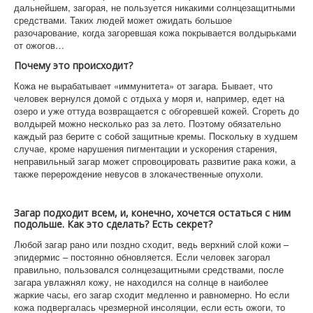
дальнейшем, загорая, не пользуется никакими солнцезащитными
средствами. Таких людей может ожидать большое
разочарование, когда загоревшая кожа покрывается волдырьками
от ожогов…
Почему это происходит?
Кожа не вырабатывает «иммунитета» от загара. Бывает, что
человек вернулся домой с отдыха у моря и, например, едет на
озеро и уже оттуда возвращается с обгоревшей кожей. Сгореть до
волдырей можно несколько раз за лето. Поэтому обязательно
каждый раз берите с собой защитные кремы. Поскольку в худшем
случае, кроме нарушения пигментации и ускорения старения,
неправильный загар может спровоцировать развитие рака кожи, а
также перерождение невусов в злокачественные опухоли.
Загар подходит всем, и, конечно, хочется остаться с ним
подольше. Как это сделать? Есть секрет?
Любой загар рано или поздно сходит, ведь верхний слой кожи –
эпидермис – постоянно обновляется. Если человек загорал
правильно, пользовался солнцезащитными средствами, после
загара увлажнял кожу, не находился на солнце в наиболее
жаркие часы, его загар сходит медленно и равномерно. Но если
кожа подвергалась чрезмерной инсоляции, если есть ожоги, то