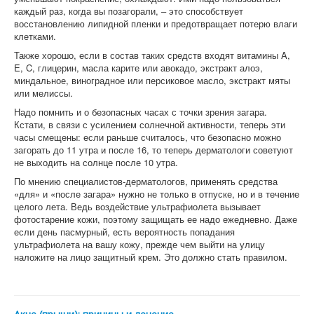
каждый раз, когда вы позагорали, – это способствует
восстановлению липидной пленки и предотвращает потерю влаги
клетками.
Также хорошо, если в состав таких средств входят витамины A,
E, C, глицерин, масла карите или авокадо, экстракт алоэ,
миндальное, виноградное или персиковое масло, экстракт мяты
или мелиссы.
Надо помнить и о безопасных часах с точки зрения загара.
Кстати, в связи с усилением солнечной активности, теперь эти
часы смещены: если раньше считалось, что безопасно можно
загорать до 11 утра и после 16, то теперь дерматологи советуют
не выходить на солнце после 10 утра.
По мнению специалистов-дерматологов, применять средства
«для» и «после загара» нужно не только в отпуске, но и в течение
целого лета. Ведь воздействие ультрафиолета вызывает
фотостарение кожи, поэтому защищать ее надо ежедневно. Даже
если день пасмурный, есть вероятность попадания
ультрафиолета на вашу кожу, прежде чем выйти на улицу
наложите на лицо защитный крем. Это должно стать правилом.