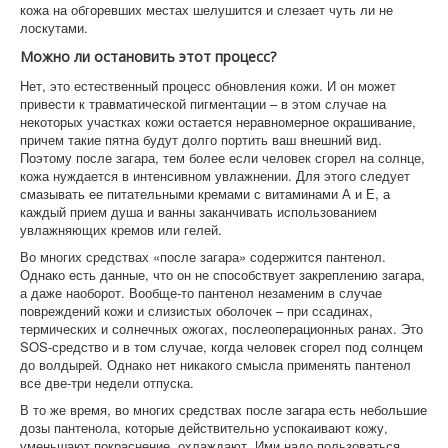
кожа на обгоревших местах шелушится и слезает чуть ли не
лоскутами.
Можно ли остановить этот процесс?
Нет, это естественный процесс обновления кожи. И он может
привести к травматической пигментации – в этом случае на
некоторых участках кожи остается неравномерное окрашивание,
причем такие пятна будут долго портить ваш внешний вид.
Поэтому после загара, тем более если человек сгорел на солнце,
кожа нуждается в интенсивном увлажнении. Для этого следует
смазывать ее питательными кремами с витаминами А и Е, а
каждый прием душа и ванны заканчивать использованием
увлажняющих кремов или гелей.
Во многих средствах «после загара» содержится пантенол.
Однако есть данные, что он не способствует закреплению загара,
а даже наоборот. Вообще-то пантенол незаменим в случае
повреждений кожи и слизистых оболочек – при ссадинах,
термических и солнечных ожогах, послеоперационных ранах. Это
SOS-средство и в том случае, когда человек сгорел под солнцем
до волдырей. Однако нет никакого смысла применять пантенол
все две-три недели отпуска.
В то же время, во многих средствах после загара есть небольшие
дозы пантенола, которые действительно успокаивают кожу,
уменьшают покраснение, охлаждают. Ими надо пользоваться