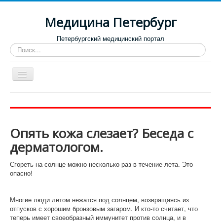
Медицина Петербург
Петербургский медицинский портал
Искать...
Toggle
Navigation
Больницы
Поликлиники
Опять кожа слезает? Беседа с
Роддома и женские консультации
дерматологом.
Диспансеры
Сгореть на солнце можно несколько раз в течение лета. Это -
Лучшие клиники по направлениям
опасно!
Отзывы о медицинских учреждениях
Многие люди летом нежатся под солнцем, возвращаясь из
отпусков с хорошим бронзовым загаром. И кто-то считает, что
теперь имеет своеобразный иммунитет против солнца, и в