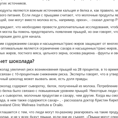
угих источников.
одукты являются важным источником кальция и белка и, как правило, м
вого питания. Если люди с прыщами считают, что молочные продукты я
щей, они могут вместо молока есть, например, орехи», - сказал доктор Р
ерждают, что необходимо провести дополнительные исследования, чтоб
ая могла бы помочь предотвратить появление прыщей, но они говорят, ч
хорошее дело для начала.
ким содержанием сахара и насыщенных/транс-жиров защищает от многих
 оптимальным является ограничение сахара и насыщенных/транс-жиров,
ых жиров, постного мяса, цельного зерна, основа рациона - фрукты и о
счет шоколада?
олад увеличил риск возникновения прыщей на 28 процентов, в то время
связан с 10-процентным снижением риска. Эксперты говорят, что в утве
очный шоколад может вызвать акне, есть доля правды.
колад содержит сыворотку, белок, полученный из молока. Потребление
о белка было связано с повышенным уровнем прыщей. Некоторые люди 
ы к сыворотке, молочным продуктам и сахару, чем другие. Когда мы смо
да, в нем также содержится сахар» , - рассказала доктор Кристин Киркп
veland Clinic Wellness Institute в Огайо.
глашается с тем, что люди могут по-разному реагировать на такие проду
олад, и не у всех будут прыщи, если они их съедят. «Прыщи могут спр