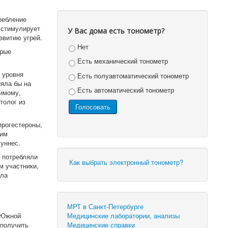
ребление
 стимулирует
У Вас дома есть тонометр?
звитию угрей.
Нет
орые
Есть механический тонометр
 уровня
Есть полуавтоматический тонометр
ияла бы на
Есть автоматический тонометр
димому,
толог из
прогестероны,
шим
Хуннес.
 потребляли
Как выбрать электронный тонометр?
м участники,
ела
МРТ в Санкт-Петербурге
Медицинские лаборатории, анализы
 Южной
Медицинские справки
 получить