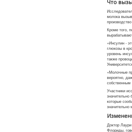
Что выз
Исследовател
молока вызыв
производство 
Кроме того, 
вырабатывают
«Инсулин - э
глюкозы в кр
уровень инсу
также провоц
Университетс
«Молочные пр
вероятно, даж
собственным 
Участники ис
значительно 
которые сооб
значительно 
Изменени
Доктор Лаури
Флориды, гов