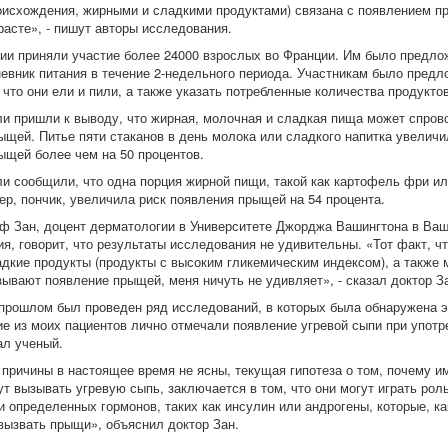
оисхождения, жирными и сладкими продуктами) связана с появлением п
расте», - пишут авторы исследования.
ии приняли участие более 24000 взрослых во Франции. Им было предло
невник питания в течение 2-недельного периода. Участникам было предл
 что они ели и пили, а также указать потребленные количества продуктов
и пришли к выводу, что жирная, молочная и сладкая пища может спров
ыщей. Питье пяти стаканов в день молока или сладкого напитка увеличи
ыщей более чем на 50 процентов.
и сообщили, что одна порция жирной пищи, такой как картофель фри ил
ер, пончик, увеличила риск появления прыщей на 54 процента.
ф Зан, доцент дерматологии в Университете Джорджа Вашингтона в Ваш
я, говорит, что результаты исследования не удивительны. «Тот факт, ч
адкие продукты (продукты с высоким гликемическим индексом), а также
зывают появление прыщей, меня ничуть не удивляет», - сказал доктор З
прошлом был проведен ряд исследований, в которых была обнаружена э
ие из моих пациентов лично отмечали появление угревой сыпи при употр
ал ученый.
 причины в настоящее время не ясны, текущая гипотеза о том, почему и
т вызывать угревую сыпь, заключается в том, что они могут играть роль
и определенных гормонов, таких как инсулин или андрогены, которые, к
 вызвать прыщи», объяснил доктор Зан.