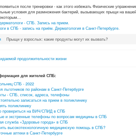
появиться после тренировки - как этого избежать Физические упражнени
льные условия для размножения бактерий, вызывающих прыщи на вашей
некоторым…
ерматологи - СПБ. Запись на прием.
ги в СПБ - запись на приём. Дерматология в Санкт-Петербурге.
и
Прыщи у взрослых: какие продукты могут их вызвать?
формация для жителей СПБ:
ольниц СПБ - 2022
я льготников по районам в Санкт-Петербурге
ты - СПБ, список, адреса, телефоны
тоятельно записаться на прием в поликлинику
нять поликлинику
о провериться на ВИЧ/СПИД в СПБ
ые и экстренные телефоны по вопросам медицины в СПБ
ая служба «Здоровье города» в СПБ
чить высокотехнологичную медицинскую помощь в СПБ?
очные аптеки в Санкт-Петербурге