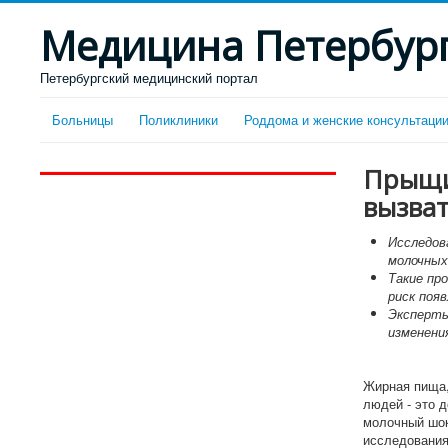
Медицина Петербур
Петербургский медицинский портал
Больницы
Поликлиники
Роддома и женские консультаци
Прыщи 
вызват
Исследов
молочных
Такие пр
риск поя
Эксперты
изменени
Жирная пища,
людей - это 
молочный шок
исследования