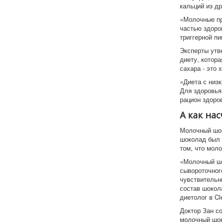
кальций из др
«Молочные пр
частью здоро
триггерной пи
Эксперты утв
диету, котор
сахара - это 
«Диета с низ
Для здоровья
рацион здоров
А как на
Молочный шок
шоколад был 
том, что мол
«Молочный шо
сывороточног
чувствительн
состав шокола
диетолог в Cle
Доктор Зан со
молочный шок