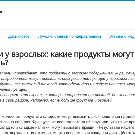
г
и
Диспансеры
Лучшие клиники по направлениям
Отзывы о мед
у взрослых: какие продукты могут
ь?
атели утверждают, что продукты с высоким содержанием жира, саха
 ингредиентов могут повысить риск развития прыщей у взрослых люд
одукты, как молочный шоколад, картофель фри и сладкие напитки, мо
вления прыщей.
 говорят, что взрослые, которые страдают от прыщей, должны вно
я в свой рацион, например, есть больше фруктов и овощей.
 молочные продукты и сладости могут повысить риск появления прыщей
доказано ещё раз. Французские исследователи обнаружили, что такие про
олад или сладкие напитки, могут вызывать прыщи. «Результаты нашего
 подтверждают гипотезу о том, что современная западная диета (богата