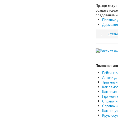
Прыщи могут 
создать идеа
следование 
Платные д
Дерматоло
Стать
Полезная ин
Рейтинг б
Аптеки дл
Травмпунк
Как самос
Как поме
Где можн
Справочн
Справочн
Как полу
Круглосут