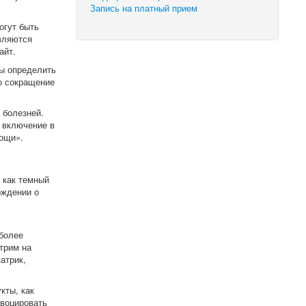
Запись на платный прием
огут быть
вляются
айт.
ы определить
то сокращение
 болезней.
 включение в
вощи».
 как темный
рждении о
более
трим на
атрик,
кты, как
овоцировать