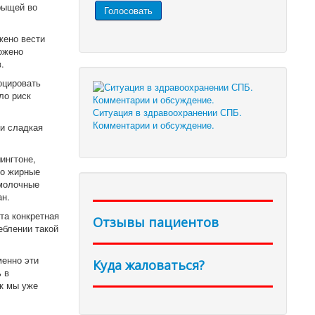
рыщей во
жено вести
ожено
.
оцировать
ло риск
Ситуация в здравоохранении СПБ.
Комментарии и обсуждение.
и сладкая
ингтоне,
то жирные
 молочные
ан.
та конкретная
Отзывы пациентов
еблении такой
менно эти
Куда жаловаться?
 в
ак мы уже