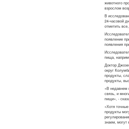
животного пр
взрослом воз
В исследован
24-часовой д
отметить все,
Исследовател
появление пр
появления пр
Исследовател
пища, наприм
Доктор Джозе
округ Колумби
продукты, сл
продукты, вы
«В недавнем 
связь, и мног
пищи», - сказ
«Хотя точные
продукты могу
регулировани
знаем, могут