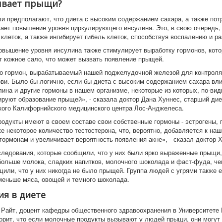
ывает прыщи?
и предполагают, что диета с высоким содержанием сахара, а также пот
ает повышение уровня циркулирующего инсулина. Это, в свою очередь,
клеток, а также ингибирует гибель клеток, способствуя воспалению и ра
повышение уровня инсулина также стимулирует выработку гормонов, кот
 кожное сало, что может вызвать появление прыщей.
то гормон, вырабатываемый нашей поджелудочной железой для контроля
ови. Было бы логично, если бы диета с высоким содержанием сахара вл
лина и другие гормоны в нашем организме, некоторые из которых, по-ви
ируют образование прыщей», - сказала доктор Дана Хуннес, старший дие
кого Калифорнийского медицинского центра Лос-Анджелеса.
одукты имеют в своем составе свои собственные гормоны - эстрогены, 
е некоторое количество тестостерона, что, вероятно, добавляется к на
гормонам и увеличивает вероятность появления акне», - сказал доктор 
следования, которые сообщили, что у них были ярко выраженные прыщи,
больше молока, сладких напитков, молочного шоколада и фаст-фуда, че
щили, что у них никогда не было прыщей. Группа людей с угрями также 
меньше мяса, овощей и темного шоколада.
я в диете
 Райт, доцент кафедры общественного здравоохранения в Университете
орит, что если молочные продукты вызывают у людей прыщи, они могут