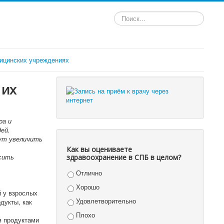
Искать...
ицинских учреждениях
 их
ра и
ей.
гут увеличить
Как вы оцениваете
сить
здравоохранение в СПБ в целом?
Отлично
Хорошо
 у взрослых
Удовлетворительно
дукты, как
Плохо
я продуктами