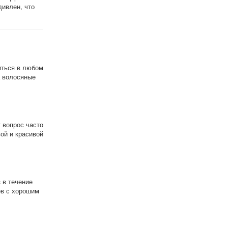
дивлен, что
иться в любом
а волосяные
 вопрос часто
ой и красивой
 в течение
ов с хорошим