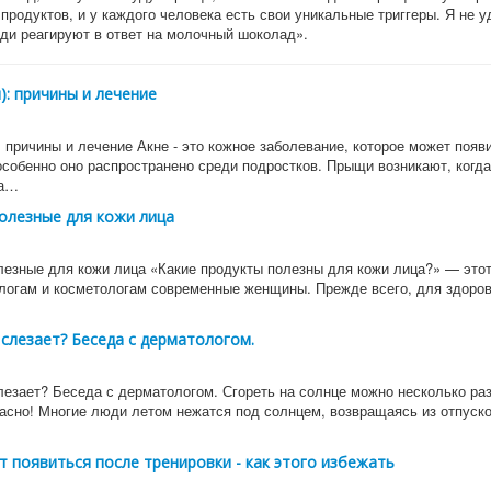
продуктов, и у каждого человека есть свои уникальные триггеры. Я не у
ди реагируют в ответ на молочный шоколад».
): причины и лечение
: причины и лечение Акне - это кожное заболевание, которое может появ
 особенно оно распространено среди подростков. Прыщи возникают, когд
на…
олезные для кожи лица
лезные для кожи лица «Какие продукты полезны для кожи лица?» — этот
логам и косметологам современные женщины. Прежде всего, для здоров
слезает? Беседа с дерматологом.
лезает? Беседа с дерматологом. Сгореть на солнце можно несколько раз
опасно! Многие люди летом нежатся под солнцем, возвращаясь из отпуск
 появиться после тренировки - как этого избежать