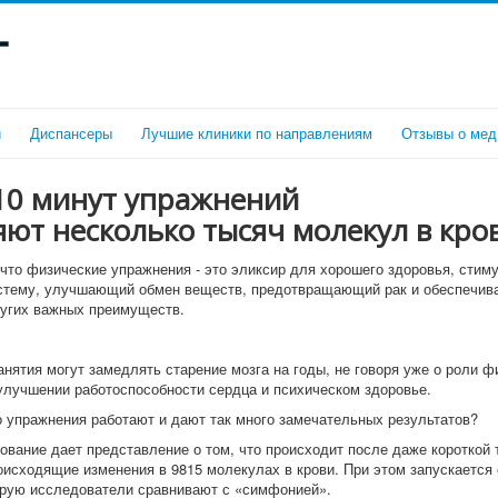
г
и
Диспансеры
Лучшие клиники по направлениям
Отзывы о мед
10 минут упражнений
ют несколько тысяч молекул в кро
 что физические упражнения - это эликсир для хорошего здоровья, сти
стему, улучшающий обмен веществ, предотвращающий рак и обеспечи
угих важных преимуществ.
нятия могут замедлять старение мозга на годы, не говоря уже о роли ф
 улучшении работоспособности сердца и психическом здоровье.
о упражнения работают и дают так много замечательных результатов?
ование дает представление о том, что происходит после даже короткой 
оисходящие изменения в 9815 молекулах в крови. При этом запускается
орую исследователи сравнивают с «симфонией».