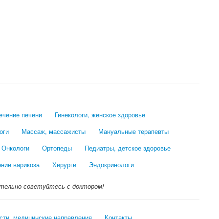
лечение печени
Гинекологи, женское здоровье
оги
Массаж, массажисты
Мануальные терапевты
Онкологи
Ортопеды
Педиатры, детское здоровье
ение варикоза
Хирурги
Эндокринологи
тельно советуйтесь с доктором!
сти, медицинские направления
Контакты