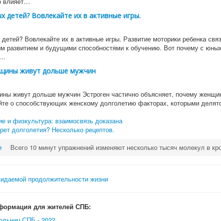
о влияет…
х детей? Вовлекайте их в активные игры.
детей? Вовлекайте их в активные игры. Развитие моторики ребенка связ
ым развитием и будущими способностями к обучению. Вот почему с юны
и…
щины живут дольше мужчин
ны живут дольше мужчин Эстроген частично объясняет, почему женщи
йте о способствующих женскому долголетию факторах, которыми делят
е и физкультура: взаимосвязь доказана
рет долголетия? Несколько рецептов.
и
Всего 10 минут упражнений изменяют несколько тысяч молекул в кр
формация для жителей СПБ:
ольниц СПБ - 2022