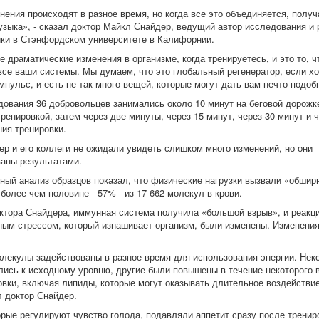
нения происходят в разное время, но когда все это объединяется, получ
узыка», - сказал доктор Майкл Снайдер, ведущий автор исследования и
ики в Стэнфордском университете в Калифорнии.
 драматические изменения в организме, когда тренируетесь, и это то, ч
все ваши системы. Мы думаем, что это глобальный регенератор, если хо
пульс, и есть не так много вещей, которые могут дать вам нечто подоб
дования 36 добровольцев занимались около 10 минут на беговой дорожке
ренировкой, затем через две минуты, через 15 минут, через 30 минут и 
ния тренировки.
ер и его коллеги не ожидали увидеть слишком много изменений, но они
аны результатами.
ный анализ образцов показал, что физические нагрузки вызвали «обшир
более чем половине - 57% - из 17 662 молекул в крови.
ктора Снайдера, иммунная система получила «большой взрыв», и реакци
ным стрессом, который изнашивает организм, были изменены. Изменени
лекулы задействованы в разное время для использования энергии. Неко
лись к исходному уровню, другие были повышены в течение некоторого 
овки, включая липиды, которые могут оказывать длительное воздействие
л доктор Снайдер.
орые регулируют чувство голода, подавляли аппетит сразу после трениро