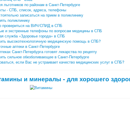
я льготников по районам в Санкт-Петербурге
ты - СПБ, список, адреса, телефоны
тоятельно записаться на прием в поликлинику
нять поликлинику
о провериться на ВИЧ/СПИД в СПБ
ые и экстренные телефоны по вопросам медицины в СПБ
ая служба «Здоровье города» в СПБ
чить высокотехнологичную медицинскую помощь в СПБ?
очные аптеки в Санкт-Петербурге
птеках Санкт-Петербурга готовят лекарства по рецепту
чить сильное обезболивающее в Санкт-Петербурге
ваться, если Вас не устраивает качество медицинских услуг в СПБ?
тамины и минералы - для хорошего здоро