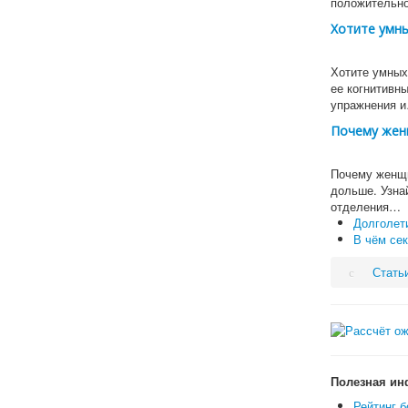
положительн
Хотите умны
Хотите умных 
ее когнитивн
упражнения 
Почему жен
Почему женщи
дольше. Узна
отделения…
Долголети
В чём сек
Стать
Полезная ин
Рейтинг б