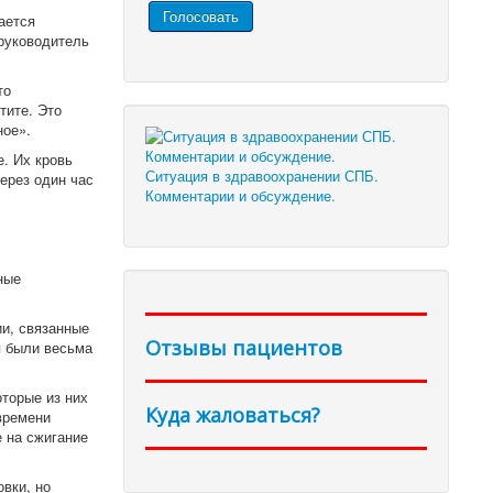
ается
 руководитель
то
тите. Это
ное».
. Их кровь
Ситуация в здравоохранении СПБ.
через один час
Комментарии и обсуждение.
ные
и, связанные
Отзывы пациентов
я были весьма
торые из них
Куда жаловаться?
времени
 на сжигание
вки, но