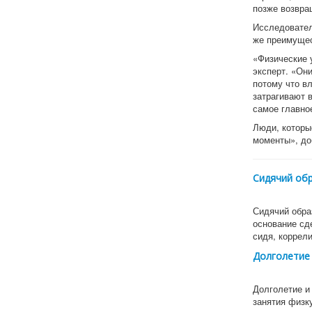
позже возвра
Исследовател
же преимущес
«Физические у
эксперт. «Он
потому что в
затрагивают 
самое главно
Люди, которы
моменты», до
Сидячий обр
Сидячий обра
основание сд
сидя, коррел
Долголетие 
Долголетие и
занятия физк