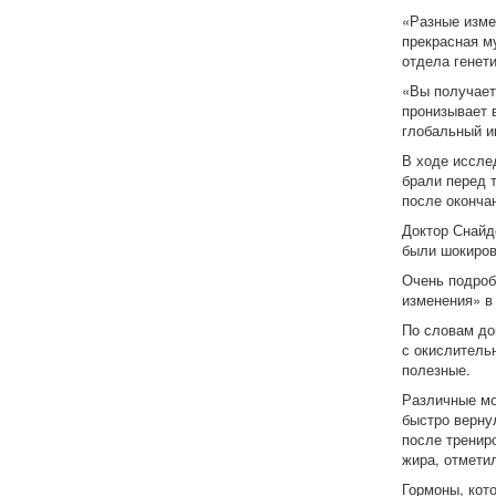
«Разные изме
прекрасная м
отдела генет
«Вы получаете
пронизывает 
глобальный им
В ходе иссле
брали перед т
после оконча
Доктор Снайд
были шокиров
Очень подроб
изменения» в 
По словам до
с окислитель
полезные.
Различные мо
быстро верну
после тренир
жира, отмети
Гормоны, кот