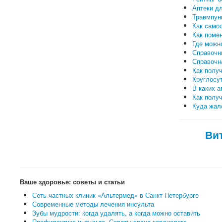
Аптеки дл
Травмпунк
Как самос
Как поме
Где можн
Справочн
Справочн
Как полу
Круглосут
В каких а
Как полу
Куда жало
Ви
Ваше здоровье: советы и статьи
Сеть частных клиник «Альтермед» в Санкт-Петербурге
Современные методы лечения инсульта
Зубы мудрости: когда удалять, а когда можно оставить
Профилактика инсульта. Советы врача кардиолога.