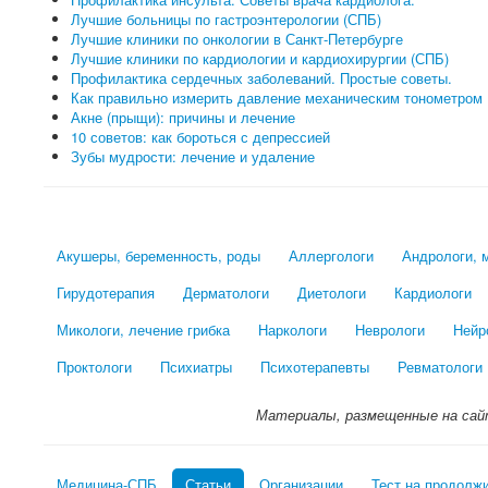
Лучшие больницы по гастроэнтерологии (СПБ)
Лучшие клиники по онкологии в Санкт-Петербурге
Лучшие клиники по кардиологии и кардиохирургии (СПБ)
Профилактика сердечных заболеваний. Простые советы.
Как правильно измерить давление механическим тонометром
Акне (прыщи): причины и лечение
10 советов: как бороться с депрессией
Зубы мудрости: лечение и удаление
Акушеры, беременность, роды
Аллергологи
Андрологи, 
Гирудотерапия
Дерматологи
Диетологи
Кардиологи
Микологи, лечение грибка
Наркологи
Неврологи
Нейр
Проктологи
Психиатры
Психотерапевты
Ревматологи
Материалы, размещенные на сай
Медицина-СПБ
Статьи
Организации
Тест на продолж