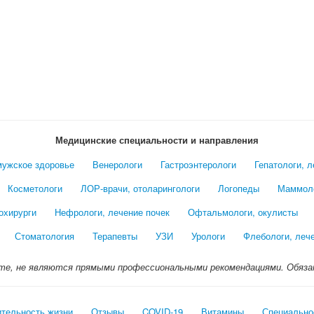
Медицинские специальности и направления
мужское здоровье
Венерологи
Гастроэнтерологи
Гепатологи, 
Косметологи
ЛОР-врачи, отоларингологи
Логопеды
Маммол
охирурги
Нефрологи, лечение почек
Офтальмологи, окулисты
Стоматология
Терапевты
УЗИ
Урологи
Флебологи, леч
те, не являются прямыми профессиональными рекомендациями. Обяза
ительность жизни
Отзывы
COVID-19
Витамины
Специально