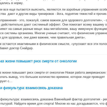
щались в норму.
и все еще пытаются выяснить, являются ли аэробные упражнения особ
тва дают и другие виды тренировок - йога, поднятие тяжестей и прочие
пражнения - это, пожалуй, самое важное для здорового долголетия», - 
и действительно дают системный эффект. Они помогает всему вашему о
лияют на самые разные вещи: ваш метаболизм, вашу иммунную функцию
все системы организма. Многие ученые считают, что физические упражне
е для здоровья, они даже важнее, чем правильная диета».
е остаются неактивными в физическом смысле, «упускают все эти пол
бавил доктор Снайдер.
аз жизни повышает риск смерти от онкологии
з жизни повышает риск смерти от онкологии Новая работа американских
елать вывод, что большое количество времени, которое люди проводят
ирует с…
и физкультура: взаимосвязь доказана
 физкультура: взаимосвязь доказана Важнейший фактор долголетия - ре
ультурой. Найдите время для спорта! Многие из нас догадываются, что 