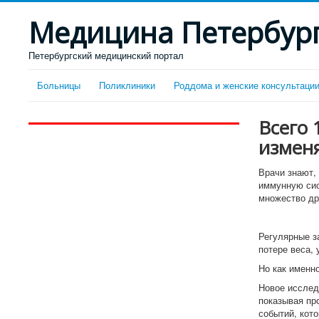
Медицина Петербур
Петербургский медицинский портал
Больницы
Поликлиники
Роддома и женские консультаци
Всего 
изменя
Врачи знают,
иммунную си
множество др
Регулярные за
потере веса,
Но как именн
Новое исслед
показывая пр
событий, кот