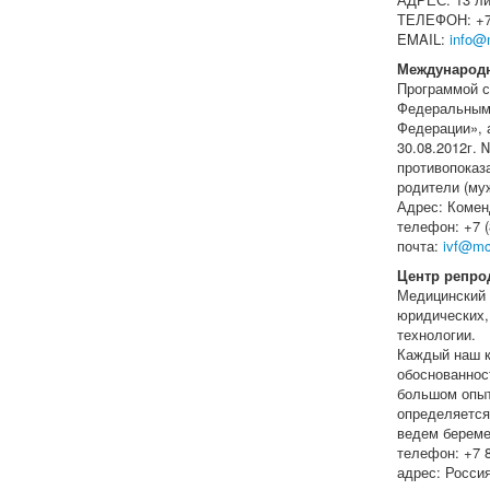
ТЕЛЕФОН: +7 
EMAIL:
info@n
Международн
Программой с
Федеральным 
Федерации», 
30.08.2012г.
противопоказ
родители (му
Адрес: Коменд
телефон: +7 (
почта:
ivf@mc
Центр репро
Медицинский 
юридических,
технологии.
Каждый наш к
обоснованнос
большом опыт
определяется
ведем береме
телефон: +7 
адрес: Россия