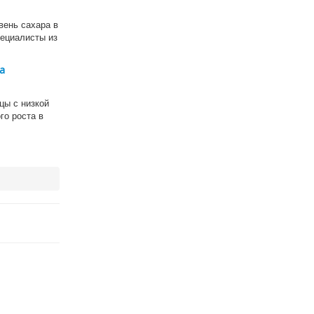
вень сахара в
пециалисты из
а
цы с низкой
го роста в