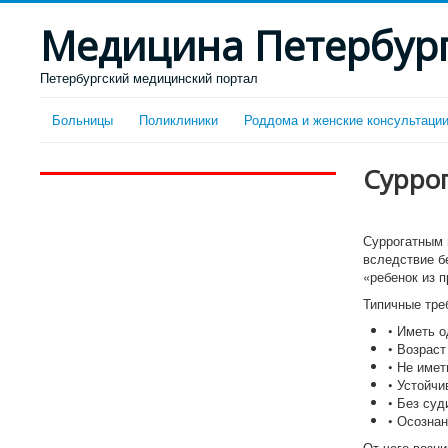
Медицина Петербур
Петербургский медицинский портал
Больницы
Поликлиники
Роддома и женские консультаци
Суррог
Суррогатным 
вследствие б
«ребенок из п
Типичные тре
• Иметь о
• Возраст
• Не имет
• Устойчи
• Без суд
• Осозна
От чего возн