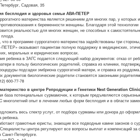
Петербург, Садовая, 35
ия бесплодия и здоровья семьи АВА-ПЕТЕР
ррогатного материнства является решением для многих пар, у которых 
противопоказания к беременности женщины. Благодаря этой технологии 
овится реальностью для многих женщин, не способных к самостоятель
 плода.
м, что в программе суррогатного материнства задействованы три стороны
-ПЕТЕР» оказывают пациентам полную поддержку в медицинских, этиче
ких, моральных и юридических вопросах.
ия ребенка в ЗАГС подается следующий набор документов: отказ от реб
матери в пользу биологических родителей, справка из клиники, подтве
роцедуры подсадки эмбриона суррогатной матери, и справка из роддома
их документов биологические родители становятся законными родителям
12) 600-77-78
материнство в центре Репродукции и Генетики Next Generation Clini
ая база потенциальных сурмамочек, к которым предъявляются серьезные
C многолетний опыт в лечении любых форм бесплодия и в области заме
.
едложить весь спектр услуг, от подбора сурмамы или донора до оформ
а ребенка.
аботают грамотные юристы, знающие все подводные камни законов о су
 Специалисты центра регулируют все вопросы выплат и компенсаций за 
в Санкт-Петербурге.
ния ВО, д. 10