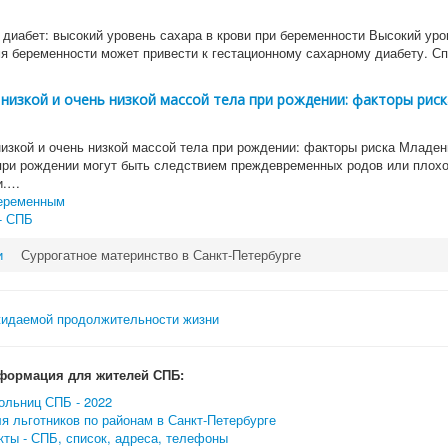
 диабет: высокий уровень сахара в крови при беременности Высокий уро
мя беременности может привести к гестационному сахарному диабету. С
низкой и очень низкой массой тела при рождении: факторы риск
изкой и очень низкой массой тела при рождении: факторы риска Младен
при рождении могут быть следствием преждевременных родов или плохо
и.…
еременным
- СПБ
и
Суррогатное материнство в Санкт-Петербурге
формация для жителей СПБ:
ольниц СПБ - 2022
я льготников по районам в Санкт-Петербурге
ты - СПБ, список, адреса, телефоны