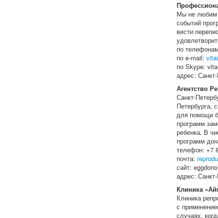
Профессиона
Мы не любим 
событий прог
вести перепи
удовлетворит
по телефонам:
по e-mail:
vit
по Skype: vita
адрес: Санкт-
Агентство Р
Санкт-Петерб
Петербурга, 
для помощи б
программ зам
ребенка. В ч
программ дон
телефон: +7 8
почта:
reprod
сайт: eggdonor
адрес: Санкт-
Клиника «Ай
Клиника репр
с применение
случаях, ког