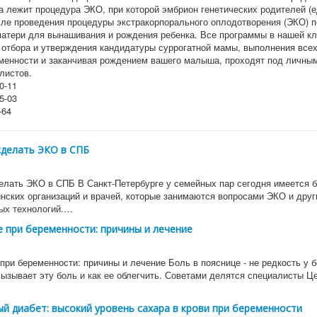
а лежит процедура ЭКО, при которой эмбрион генетических родителей (
сле проведения процедуры экстракорпорального оплодотворения (ЭКО) 
матери для вынашивания и рождения ребенка. Все программы в нашей кл
 отбора и утверждения кандидатуры суррогатной мамы, выполнения всех
менности и заканчивая рождением вашего малыша, проходят под личны
листов.
0-11
5-03
-64
сделать ЭКО в СПБ
елать ЭКО в СПБ В Санкт-Петербурге у семейных пар сегодня имеется 
нских организаций и врачей, которые занимаются вопросами ЭКО и друг
ых технологий.…
е при беременности: причины и лечение
при беременности: причины и лечение Боль в пояснице - не редкость у 
вызывает эту боль и как ее облегчить. Советами делятся специалисты Ц
й диабет: высокий уровень сахара в крови при беременности