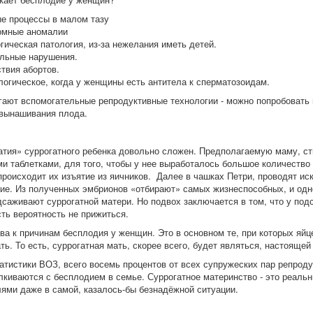
ые процессы в малом тазу
омные аномалии
гическая патология, из-за нежелания иметь детей.
альные нарушения.
твия абортов.
огическое, когда у женщины есть антитела к сперматозоидам.
гают вспомогательные репродуктивные технологии - можно попробовать 
 вынашивания плода.
атия» суррогатного ребенка довольно сложен. Предполагаемую маму, с
и таблетками, для того, чтобы у нее выработалось большое количество 
роисходит их изъятие из яичников. Далее в чашках Петри, проводят ис
ие. Из полученных эмбрионов «отбирают» самых жизнеспособных, и одн
дсаживают суррогатной матери. Но подвох заключается в том, что у по
сть вероятность не прижиться.
ва к причинам бесплодия у женщин. Это в основном те, при которых яйц
ть. То есть, суррогатная мать, скорее всего, будет являться, настоящей
атистики ВОЗ, всего восемь процентов от всех супружеских пар репроду
алкиваются с бесплодием в семье. Суррогатное материнство - это реаль
лями даже в самой, казалось-бы безнадёжной ситуации.