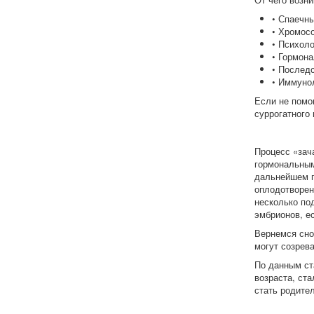
• Спаечн
• Хромос
• Психоло
• Гормон
• Последс
• Иммунол
Если не помо
суррогатного
Процесс «зач
гормональным
дальнейшем п
оплодотворен
несколько по
эмбрионов, е
Вернемся сно
могут созрева
По данным ст
возраста, ст
стать родите