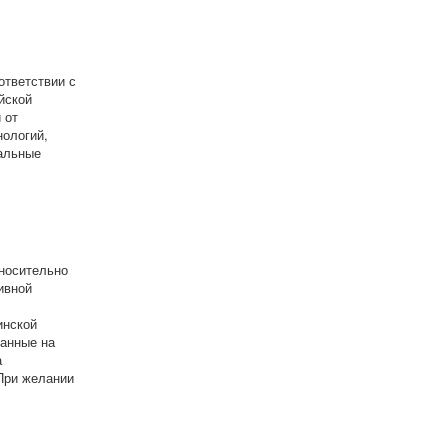
ответствии с
йской
 от
нологий,
иальные
носительно
ивной
инской
ванные на
а
При желании