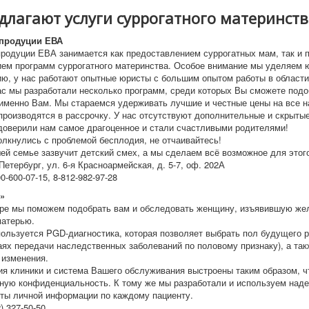
длагают услуги суррогатного материнств
епродуции ЕВА
продуции ЕВА занимается как предоставлением суррогатных мам, так и
ем программ суррогатного материнства. Особое внимание мы уделяем 
ю, у нас работают опытные юристы с большим опытом работы в области
ас мы разработали несколько программ, среди которых Вы сможете подо
менно Вам. Мы стараемся удерживать лучшие и честные цены на все н
производятся в рассрочку. У нас отсутствуют дополнительные и скрыты
доверили нам самое драгоценное и стали счастливыми родителями!
олкнулись с проблемой бесплодия, не отчаивайтесь!
шей семье зазвучит детский смех, а мы сделаем всё возможное для этог
Петербург, ул. 6-я Красноармейская, д. 5-7, оф. 202А
0-600-07-15, 8-812-982-97-28
»
ре мы поможем подобрать вам и обследовать женщину, изъявившую жел
матерью.
пользуется PGD-диагностика, которая позволяет выбрать пол будущего р
аях передачи наследственных заболеваний по половому признаку), а так
изменения.
я клиники и система Вашего обслуживания выстроены таким образом, ч
ную конфиденциальность. К тому же мы разработали и используем над
ты личной информации по каждому пациенту.
) 327-50-50