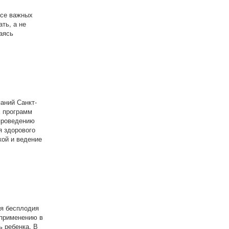
рсе важных
ть, а не
аясь
аний Санкт-
х программ
проведению
я здорового
кой и ведение
я бесплодия
 применению в
ь ребенка. В