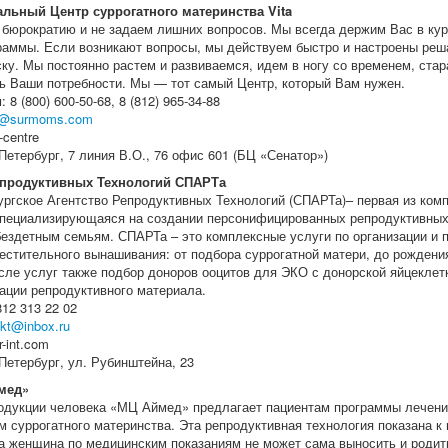
льный Центр суррогатного материнства Vita
бюрократию и не задаем лишних вопросов. Мы всегда держим Вас в ку
раммы. Если возникают вопросы, мы действуем быстро и настроены реша
ску. Мы постоянно растем и развиваемся, идем в ногу со временем, стар
ь Ваши потребности. Мы — тот самый Центр, который Вам нужен.
 8 (800) 600-50-68, 8 (812) 965-34-88
a@surmoms.com
-centre
Петербург, 7 линия В.О., 76 офис 601 (БЦ «Сенатор»)
епродуктивных Технологий СПАРТа
ургское Агентство Репродуктивных Технологий (СПАРТа)– первая из комп
специализирующаяся на создании персонифицированных репродуктивны
ездетным семьям. СПАРТа – это комплексные услуги по организации и 
естительного вынашивания: от подбора суррогатной матери, до рождени
исле услуг также подбор доноров ооцитов для ЭКО с донорской яйцеклет
ации репродуктивного материала.
12 313 22 02
ukt@inbox.ru
-int.com
Петербург, ул. Рубинштейна, 23
мед»
одукции человека «МЦ Аймед» предлагает пациентам программы лечени
м суррогатного материнства. Эта репродуктивная технология показана к
да женщина по медицинским показаниям не может сама выносить и родит