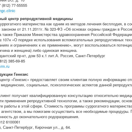
(812) 77-55555
gc.clinic
ый центр репродуктивной медицины
уррогатного материнства как одним из методов лечения бесплодия, в со
законом от 21.11.2011г. № 323-ФЗ «Об основах охраны граждан в Росси
а также Приказом Министерства здравоохранения Российской Федерации
 № 107н «О порядке использования вспомогательных репродуктивных тех
аниях и ограничениях к их применению», могут воспользоваться потенц
жчина и женщина) либо одинокая женщина.
антский пр-кт, дом 53 к.1 лит.А. Россия, Санкт-Петербург
812) 385-69-85
rm.ru
дукции Генезис
центр «Генезис» предоставляет своим клиентам полную информацию от
 медицинских, социальных, психологических аспектов данной репродукт
лиент получает квалифицированную консультацию относительно медиц
ти применения репродуктивной технологии, а также рекомендации, осно
е работы в этой сфере. Стоимость программы суррогатного материнств
 агентством, а мы помогаем осуществить все необходимые процедуры. 
нность до окончательного родоразрешения.
812 6100061
, Санкт-Петербург, Кирочная ул., д. 64.