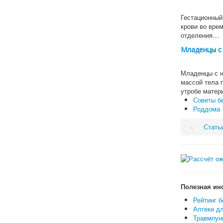
Гестационный
крови во вре
отделения…
Младенцы с 
Младенцы с н
массой тела 
утробе матер
Советы б
Роддома 
Стать
Полезная ин
Рейтинг б
Аптеки дл
Травмпунк