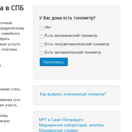
а в СПБ
У Вас дома есть тонометр?
 полным
Нет
юридическому
 семейного
Есть механический тонометр
брать
Есть полуавтоматический тонометр
аши услуги.
е платежи.
Есть автоматический тонометр
о.
ание стать
Как выбрать электронный тонометр?
ебенка (это
же учесть
тобы
МРТ в Санкт-Петербурге
ежную
Медицинские лаборатории, анализы
Медицинские справки