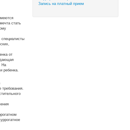
Запись на платный прием
имеются
мечта стать
ному
, специалисты
ских,
енка от
рждающая
. На
и ребенка.
c
 требования.
стительного
ления
ррогатном
суррогатное