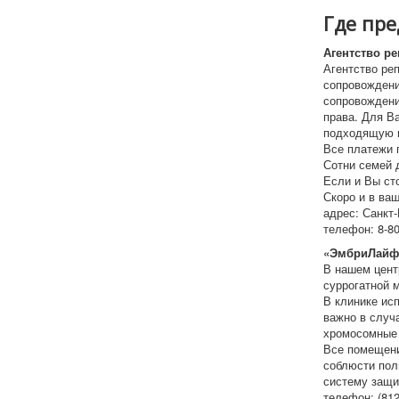
Где пре
Агентство р
Агентство ре
сопровождени
сопровождени
права. Для В
подходящую и
Все платежи 
Сотни семей 
Если и Вы ст
Скоро и в ва
адрес: Санкт-
телефон: 8-80
«ЭмбриЛайф
В нашем цент
суррогатной 
В клинике ис
важно в случ
хромосомные 
Все помещени
соблюсти пол
систему защи
телефон: (812