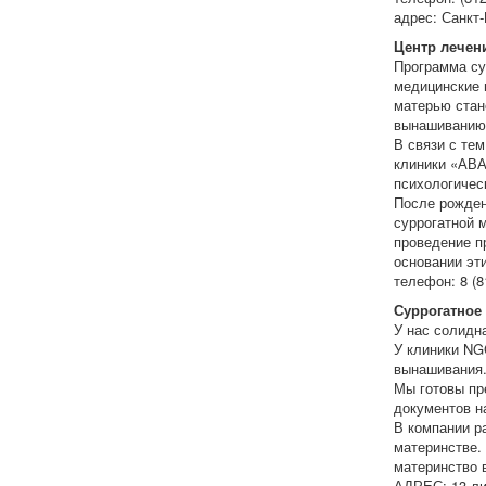
адрес: Санкт-
Центр лечен
Программа су
медицинские 
матерью стан
вынашиванию
В связи с те
клиники «АВА
психологичес
После рожден
суррогатной 
проведение п
основании эт
телефон: 8 (8
Суррогатное 
У нас солидн
У клиники NG
вынашивания
Мы готовы пр
документов н
В компании р
материнстве.
материнство 
АДРЕС: 13 ли