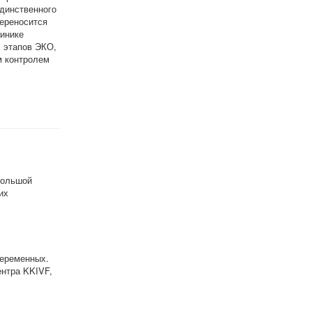
единственного
переносится
инике
 этапов ЭКО,
м контролем
большой
их
беременных.
ентра KKIVF,