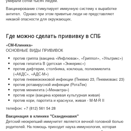
умирали сотни тысяч людей.
Вакцинирование стимулирует иммунную систему к выработке
антител. Однако при этом привитые люди не представляют
никакой опасности для окружающих.
Где можно сделать прививку в СПБ
«СМ-Клиника»
ОСНОВНЫЕ ВИДЫ ПРИВИВОК
против гриппа (вакцина «Инфлювак», «Гриппол», «Ультрикс»)
против гепатита В (детская «Энжерикс»)
против дифтерии, столбняка, коклюша, полиомиелита
(«АКДС», «АДС-М»)
против пневмококковой инфекции (Пневмо 23, Пневмовакс 23)
против ротавирусной инфекции (РотаТек)
против менингита («Менактра»)
против кори (​вакцина коревая культурная живая)
против кори, паротита и краснухи, живая - M-M-R II
телефон: +7 (812) 561 54 28
Вакцинация в клинике "Скандинавия"
Детский неокрепший иммунитет является вечной головной болью
родителей. На помощь приходит наука иммунология, которая