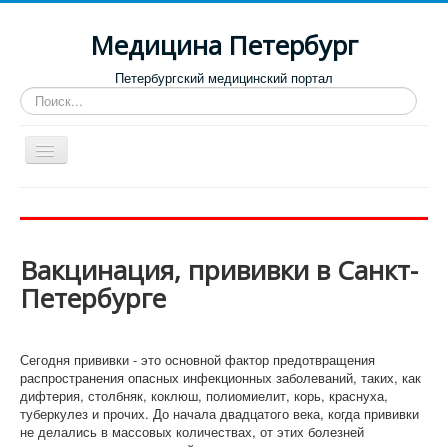
Медицина Петербург
Петербургский медицинский портал
Искать...
Toggle
Navigation
Больницы
Поликлиники
Вакцинация, прививки в Санкт-
Роддома и женские консультации
Петербурге
Диспансеры
Лучшие клиники по направлениям
Сегодня прививки - это основной фактор предотвращения
Отзывы о медицинских учреждениях
распространения опасных инфекционных заболеваний, таких, как
дифтерия, столбняк, коклюш, полиомиелит, корь, краснуха,
туберкулез и прочих. До начала двадцатого века, когда прививки
не делались в массовых количествах, от этих болезней