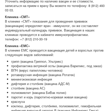
Уточнить информацию по наличию вакцин и ее стоимости,
записаться на прием к врачу Вы можете по телефону: 8 (812) 493
03 03.
Клиника «СМТ»
В клинике «СМТ» показания для проведения прививок
(вакцинации) определяет врач - иммунолог, он же составляет
индивидуальный календарь прививок. Вакцинация в наших
клиниках проводится в кабинете иммунопрофилактики.
телефон: +7 (812) 210-30-19
Клиника «ЕМС»
В клинике ЕМС проводится вакцинация детей и взрослых против
следующих видов заболеваний:
грипп (вакцина Гриппол, Ультрикс)
профилактика ветряной оспы (вакцина Вариликс, под заказ)
ВПЧ (вирус папилломы человека)
ротавирусная инфекция (вакцина Ротатек)
менингококковая инфекция
дифтерия и столбняк (вакцина АДС-М)
столбняк (вакцина АС)
полиомиелит (вакцина БиВак полио)
паротит и корь (паротитно-коревая живая вакцина)
краснуха
коклюш, дифтерия, столбняке, полиомиелит, гемофильная
инфекция,вирусный гепатит В (вакцина Инфанрикс Гекса)