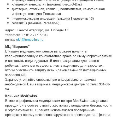
клещевой энцефалит (вакцина Клещ-Э-Вак)
дифтерия, столбняк, коклюш, полиомиелит, гемофильная
инфекция (вакцина Пентаксим)
пневомококковая инфекция (вакцина Перевенар 13)
гепатит B (вакцина Регевак-Б).
адрес: Санкт-Петербург, ул. Победы 17
телефон: +7 812 777 77 03
почта:
ok1@emcclinic.ru
МЦ "Вирилис"
В нашем медицинском центре вы можете получить
квалифицированную консультацию врача по иммунопрофилактике
и составить индивидуальный план вакцинации для вашего
ребенка. Также мы осуществляем вакцинацию для взрослых,
чтобы обеспечить защиту всех членов семьи от инфекционных
заболеваний.
Заранее уточняйте оперативную информацию о наличии
необходимой Вам вакцины в медицинском центре по тел.: 331-88-
94.
Клиника MedSwiss
В многопрофильном медицинском центре MedSwiss вакцинация
проводится в соответствии с жесткими стандартами безопасности
и эффективности. В работе используются проверенные
препараты преимущественно зарубежного производства. Цена на