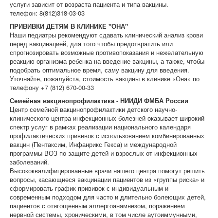
услуги зависит от возраста пациента и типа вакцины.
телефон: 8(812)318-03-03
ПРИВИВКИ ДЕТЯМ В КЛИНИКЕ "ОНА"
Наши педиатры рекомендуют сдавать клинический анализ крови
перед вакцинацией, для того чтобы предотвратить или
спрогнозировать возможные противопоказания и нежелательную
реакцию организма ребенка на введение вакцины, а также, чтобы
подобрать оптимальное время, саму вакцину для введения.
Уточняйте, пожалуйста, стоимость вакцины в клинике «Она» по
телефону +7 (812) 670-00-33
Семейная вакцинопрофилактика - НИИДИ ФМБА России
Центр семейной вакцинопрофилактики детского научно-
клинического центра инфекционных болезней оказывает широкий
спектр услуг в рамках реализации национального календаря
профилактических прививок с использованием комбинированных
вакцин (Пентаксим, Инфанрикс Гекса) и международной
программы ВОЗ по защите детей и взрослых от инфекционных
заболеваний.
Высококвалифицированные врачи нашего центра помогут решить
вопросы, касающиеся вакцинации пациентов из «группы риска» и
сформировать график прививок с индивидуальным и
современным подходом для часто и длительно болеющих детей,
пациентов с отягощенным аллергоанамнезом, поражением
нервной системы, хроническими, в том числе аутоиммунными,