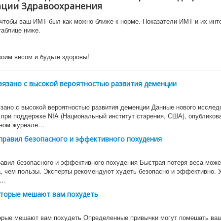
ации Здравоохранения
чтобы ваш ИМТ был как можно ближе к норме. Показатели ИМТ и их инт
таблице ниже.
воим весом и будьте здоровы!
вязано с высокой вероятностью развития деменции
зано с высокой вероятностью развития деменции Данные нового исслед
 при поддержке NIA (Национальный институт старения, США), опубликов
ном журнале…
правил безопасного и эффективного похудения
равил безопасного и эффективного похудения Быстрая потеря веса може
, чем пользы. Эксперты рекомендуют худеть безопасно и эффективно. У
е…
оторые мешают вам похудеть
торые мешают вам похудеть Определенные привычки могут помешать ва