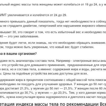
льный индекс массы тела женщины может колебаться от 19 до 24, а у 
 ИМТ увеличивается и колеблется от 24 до 29.
много превышать данный показатель, тогда нет необходимости в соблю
вы не страдаете диабетом, гипертонией или нарушением жирового обмена
вышает 30, это говорит о том, что есть избыточный вес и необходимо по
40 — это уже заболевание.
дения будет легче, если знаешь, на что необходимо обращать внимание.
ом, тогда можно быть уверенным, что новый вес будет стабилен.
а в вашем организме?
одаже есть анализаторы состава тела. Например - электронные весы-ан
 - это устройства для домашнего применения, предназначенные для опр
 веса, но и состава тела, а именно: содержания жира и воды, расчета 
ы. Цены па подобные устройства весьма доступны для всех.
одержания жира в процентном соотношении с общей массой тела помога
необходимо ли похудеть для улучшения здоровья. У женщин до 50 лет с
ира достигает 21,3%, у мужчин до 50 лет — 21,5%. У женщин после 60 л
величиваются до 30,7%, у мужчин — до 23,3%. Тем, у кого данная норм
 6%, нужна консультация врача эндокринолога и диетолога насчет похуд
тация индекса массы тела по рекомендации В