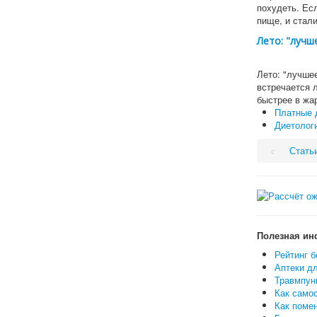
похудеть. Ес
пище, и стал
Лето: "лучш
Лето: "лучше
встречается 
быстрее в жа
Платные д
Диетологи
Стать
Полезная ин
Рейтинг б
Аптеки дл
Травмпунк
Как самос
Как поме