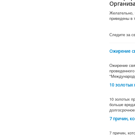
Организ
Желательно, 
приведены в 
Следите за с
Ожирение с
Ожирение свя
проведенного
"Международ
10 золотых 
10 золотых п
больше вреда
долгосрочно
7 причин, к
7 причин, ко