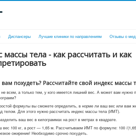
г
и
Диспансеры
Лучшие клиники по направлениям
Отзывы о мед
 массы тела - как рассчитать и как
претировать
 вам похудеть? Рассчитайте свой индекс массы т
не всем, а только тем, у кого имеется лишний вес. А может вам нужно 
лограмм?
остой формулы вы сможете определить, в норме ли ваш вес или вам ж
ад телом. Для этого нужно рассчитать индекс массы тела (ИМТ).
азделить ваш вес в килограммах на рост в метрах в квадрате.
 вес 100 кг, а рост — 1,65 м. Рассчитываем ИМТ по формуле: 100 /(1,65
 резкое ожирение! Необходимо срочно похудеть.