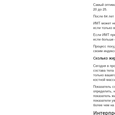
Самый оптима
20 до 25.
После 64 лет
ИМТ может не
если только 
Если ИМТ пре
если больше 
Процесс поху
своим индекс
Сколько жир
Сегодня в пр
состава тела
только вашего
костной масс
Показатель с
определить, 
показатель ж
показатели у
более чем на
Интерпре