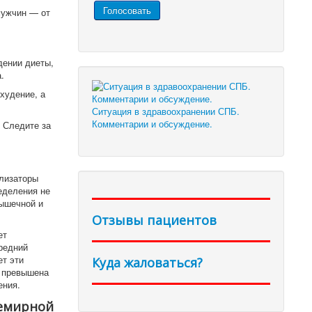
мужчин — от
дении диеты,
.
худение, а
Ситуация в здравоохранении СПБ.
Комментарии и обсуждение.
 Следите за
ализаторы
еделения не
мышечной и
Отзывы пациентов
ет
редний
ет эти
Куда жаловаться?
а превышена
ения.
семирной