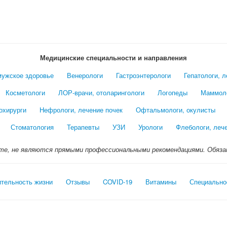
Медицинские специальности и направления
мужское здоровье
Венерологи
Гастроэнтерологи
Гепатологи, 
Косметологи
ЛОР-врачи, отоларингологи
Логопеды
Маммол
охирурги
Нефрологи, лечение почек
Офтальмологи, окулисты
Стоматология
Терапевты
УЗИ
Урологи
Флебологи, леч
те, не являются прямыми профессиональными рекомендациями. Обяза
ительность жизни
Отзывы
COVID-19
Витамины
Специально