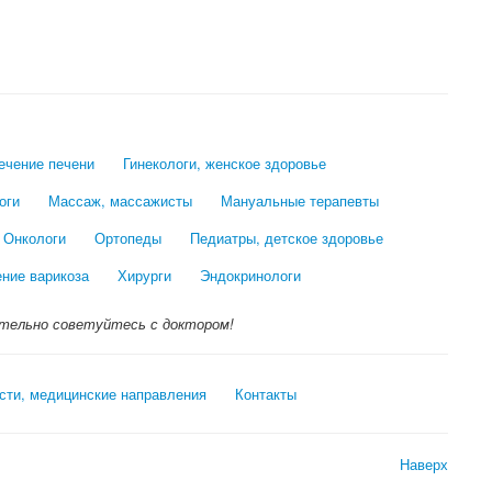
лечение печени
Гинекологи, женское здоровье
оги
Массаж, массажисты
Мануальные терапевты
Онкологи
Ортопеды
Педиатры, детское здоровье
ение варикоза
Хирурги
Эндокринологи
тельно советуйтесь с доктором!
сти, медицинские направления
Контакты
Наверх