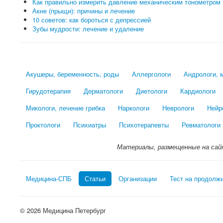
Как правильно измерить давление механическим тонометром
Акне (прыщи): причины и лечение
10 советов: как бороться с депрессией
Зубы мудрости: лечение и удаление
Акушеры, беременность, роды
Аллергологи
Андрологи, 
Гирудотерапия
Дерматологи
Диетологи
Кардиологи
Микологи, лечение грибка
Наркологи
Неврологи
Нейр
Проктологи
Психиатры
Психотерапевты
Ревматологи
Материалы, размещенные на сай
Медицина-СПБ
Статьи
Организации
Тест на продолж
© 2026 Медицина Петербург