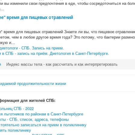
ли вы изменили свои предпочтения в еде, чтобы сосредоточиться на бол
и…
ее" время для пищевых отравлений
е" время для пищевых отравлений Знаете ли вы, что пищевое отравлен
летом, чем в любое другое время года? Это потому, что бактерии размн
ркую и…
иетологи - СПБ. Запись на прием.
 в СПБ - запись на приём. Диетология в Санкт-Петербурге.
и
Индекс массы тела - как рассчитать и как интерпретировать
формация для жителей СПБ:
ольниц СПБ - 2022
я льготников по районам в Санкт-Петербурге
ты - СПБ, список, адреса, телефоны
тоятельно записаться на прием в поликлинику
нять поликлинику