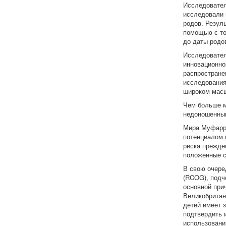
Исследовател
исследовали 
родов. Резул
помощью с то
до даты родо
Исследовател
инновационног
распростране
исследования
широком мас
Чем больше м
недоношенны
Мира Муфарре
потенциалом 
риска прежде
положенные с
В свою очере
(RCOG), подч
основной при
Великобритан
детей имеет 
подтвердить 
использовани