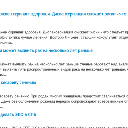
важен скрининг здоровья. Диспансеризация снижает риски - что 
жен скрининг здоровья. Диспансеризация снижает риски - что следует п
рофилактика лучше лечения. Докторр Ли Бенг, старший консультант отде
дицины…
и может выявить рак на несколько лет раньше
 может выявить рак на несколько лет раньше Ученые работают над анал
т выявить пять распространенных видов рака на несколько лет раньше,
лиз…
 кесареву сечению
кесареву сечению При родах многим женщинам предстоит сталкиваться 
 Даже без осложнений рожениц нередко сопровождают всевозможные оп
ых…
сделать ЭКО в СПБ
елать ЭКО в СПБ В Санкт-Петербурге у семейных пар сегодня имеется 