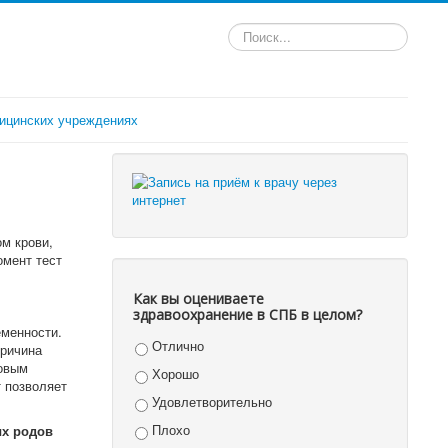
Искать...
ицинских учреждениях
м крови,
мент тест
Как вы оцениваете
здравоохранение в СПБ в целом?
еменности.
Отлично
причина
новым
Хорошо
 позволяет
Удовлетворительно
Плохо
ых родов