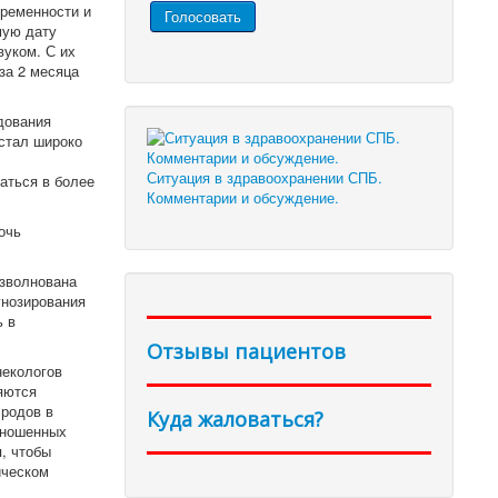
ременности и
мую дату
вуком. С их
за 2 месяца
дования
 стал широко
Ситуация в здравоохранении СПБ.
аться в более
Комментарии и обсуждение.
очь
взволнована
гнозирования
 в
Отзывы пациентов
некологов
яются
 родов в
Куда жаловаться?
оношенных
, чтобы
ическом