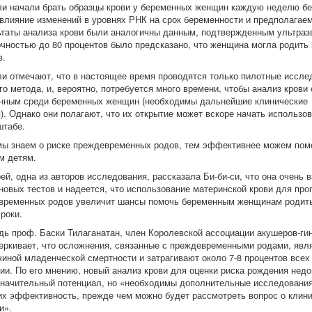
и начали брать образцы крови у беременных женщин каждую неделю бе
влияние изменений в уровнях РНК на срок беременности и предполагае
ьтаты анализа крови были аналогичны данным, подтвержденным ультраз
чностью до 80 процентов было предсказано, что женщина могла родить 
в.
и отмечают, что в настоящее время проводятся только пилотные иссле
о метода, и, вероятно, потребуется много времени, чтобы анализ крови
нным среди беременных женщин (необходимы дальнейшие клинические
). Однако они полагают, что их открытие может вскоре начать использов
штабе.
ы знаем о риске преждевременных родов, тем эффективнее можем пом
м детям.
й, одна из авторов исследования, рассказала Би-би-си, что она очень 
новых тестов и надеется, что использование материнской крови для про
временных родов увеличит шансы помочь беременным женщинам родить
роки.
дь проф. Баски Тилаганатан, член Королевской ассоциации акушеров-ги
еркивает, что осложнения, связанные с преждевременными родами, явл
чиной младенческой смертности и затрагивают около 7-8 процентов всех
ии. По его мнению, новый анализ крови для оценки риска рождения нед
значительный потенциал, но «необходимы дополнительные исследования
их эффективность, прежде чем можно будет рассмотреть вопрос о клин
и».