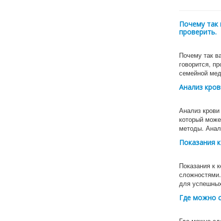
Почему так 
проверить.
Почему так ва
говорится, п
семейной ме
Анализ кров
Анализ крови
который може
методы. Ана
Показания к
Показания к 
сложностями.
для успешн
Где можно 
Где можно сд