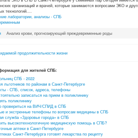
нских организаций и врачей, которые занимаются вопросами ЭКО и друг
ых технологий.…
кие лаборатории, анализы - СПБ
еременным
и
Анализ крови, прогнозирующий преждевременные роды
формация для жителей СПБ:
ольниц СПБ - 2022
я льготников по районам в Санкт-Петербурге
ты - СПБ, список, адреса, телефоны
тоятельно записаться на прием в поликлинику
нять поликлинику
о провериться на ВИЧ/СПИД в СПБ
ые и экстренные телефоны по вопросам медицины в СПБ
ая служба «Здоровье города» в СПБ
чить высокотехнологичную медицинскую помощь в СПБ?
очные аптеки в Санкт-Петербурге
птеках Санкт-Петербурга готовят лекарства по рецепту