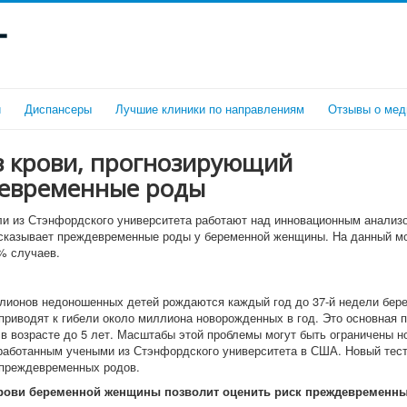
г
и
Диспансеры
Лучшие клиники по направлениям
Отзывы о мед
з крови, прогнозирующий
евременные роды
и из Стэнфордского университета работают над инновационным анализо
сказывает преждевременные роды у беременной женщины. На данный мо
% случаев.
лионов недоношенных детей рождаются каждый год до 37-й недели бер
приводят к гибели около миллиона новорожденных в год. Это основная 
 в возрасте до 5 лет. Масштабы этой проблемы могут быть ограничены 
работанным учеными из Стэнфордского университета в США. Новый тест
 преждевременных родов.
крови беременной женщины позволит оценить риск преждевременн