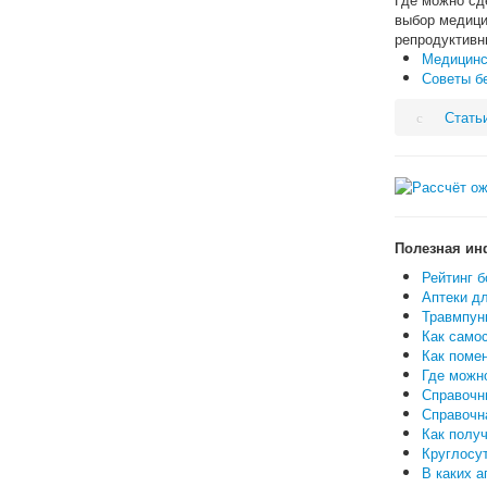
выбор медици
репродуктивн
Медицинс
Советы б
Стать
Полезная ин
Рейтинг б
Аптеки дл
Травмпунк
Как самос
Как поме
Где можн
Справочн
Справочн
Как полу
Круглосут
В каких а