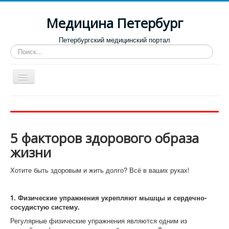
Медицина Петербург
Петербургский медицинский портал
Искать...
Toggle
Navigation
Больницы
Поликлиники
5 факторов здорового образа
Роддома и женские консультации
жизни
Диспансеры
Хотите быть здоровым и жить долго? Всё в ваших руках!
Лучшие клиники по направлениям
Отзывы о медицинских учреждениях
1. Физические упражнения укрепляют мышцы и сердечно-
сосудистую систему.
Регулярные физические упражнения являются одним из