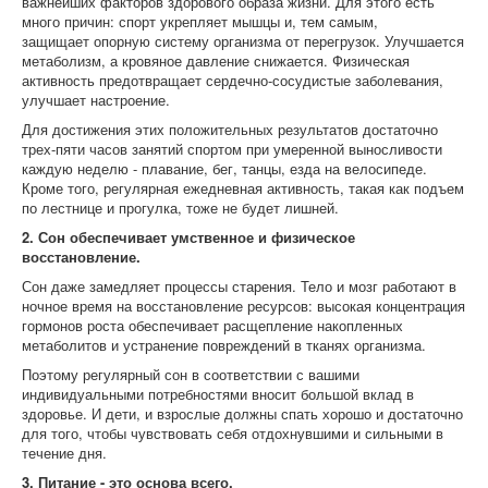
важнейших факторов здорового образа жизни. Для этого есть
много причин: спорт укрепляет мышцы и, тем самым,
защищает опорную систему организма от перегрузок. Улучшается
метаболизм, а кровяное давление снижается. Физическая
активность предотвращает сердечно-сосудистые заболевания,
улучшает настроение.
Для достижения этих положительных результатов достаточно
трех-пяти часов занятий спортом при умеренной выносливости
каждую неделю - плавание, бег, танцы, езда на велосипеде.
Кроме того, регулярная ежедневная активность, такая как подъем
по лестнице и прогулка, тоже не будет лишней.
2. Сон обеспечивает умственное и физическое
восстановление.
Сон даже замедляет процессы старения. Тело и мозг работают в
ночное время на восстановление ресурсов: высокая концентрация
гормонов роста обеспечивает расщепление накопленных
метаболитов и устранение повреждений в тканях организма.
Поэтому регулярный сон в соответствии с вашими
индивидуальными потребностями вносит большой вклад в
здоровье. И дети, и взрослые должны спать хорошо и достаточно
для того, чтобы чувствовать себя отдохнувшими и сильными в
течение дня.
3. Питание - это основа всего.