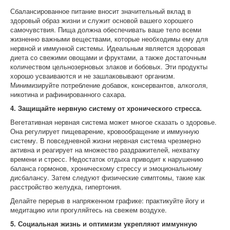
Сбалансированное питание вносит значительный вклад в
здоровый образ жизни и служит основой вашего хорошего
самочувствия. Пища должна обеспечивать ваше тело всеми
жизненно важными веществами, которые необходимы ему для
нервной и иммунной системы. Идеальным является здоровая
диета со свежими овощами и фруктами, а также достаточным
количеством цельнозерновых злаков и бобовых. Эти продукты
хорошо усваиваются и не зашлаковывают организм.
Минимизируйте потребление добавок, консервантов, алкоголя,
никотина и рафинированного сахара.
4. Защищайте нервную систему от хронического стресса.
Вегетативная нервная система может многое сказать о здоровье.
Она регулирует пищеварение, кровообращение и иммунную
систему. В повседневной жизни нервная система чрезмерно
активна и реагирует на множество раздражителей, нехватку
времени и стресс. Недостаток отдыха приводит к нарушению
баланса гормонов, хроническому стрессу и эмоциональному
дисбалансу. Затем следуют физические симптомы, такие как
расстройство желудка, гипертония.
Делайте перерыв в напряженном графике: практикуйте йогу и
медитацию или прогуляйтесь на свежем воздухе.
5. Социальная жизнь и оптимизм укрепляют иммунную