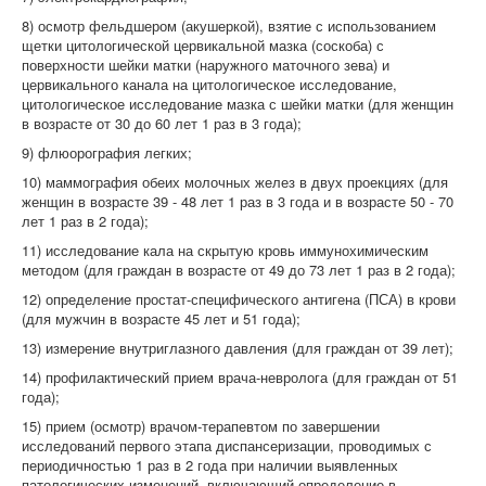
8) осмотр фельдшером (акушеркой), взятие с использованием
щетки цитологической цервикальной мазка (соскоба) с
поверхности шейки матки (наружного маточного зева) и
цервикального канала на цитологическое исследование,
цитологическое исследование мазка с шейки матки (для женщин
в возрасте от 30 до 60 лет 1 раз в 3 года);
9) флюорография легких;
10) маммография обеих молочных желез в двух проекциях (для
женщин в возрасте 39 - 48 лет 1 раз в 3 года и в возрасте 50 - 70
лет 1 раз в 2 года);
11) исследование кала на скрытую кровь иммунохимическим
методом (для граждан в возрасте от 49 до 73 лет 1 раз в 2 года);
12) определение простат-специфического антигена (ПСА) в крови
(для мужчин в возрасте 45 лет и 51 года);
13) измерение внутриглазного давления (для граждан от 39 лет);
14) профилактический прием врача-невролога (для граждан от 51
года);
15) прием (осмотр) врачом-терапевтом по завершении
исследований первого этапа диспансеризации, проводимых с
периодичностью 1 раз в 2 года при наличии выявленных
патологических изменений, включающий определение в