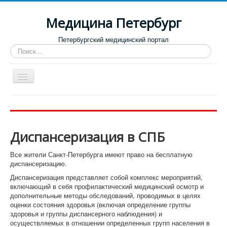
Медицина Петербург
Петербургский медицинский портал
Искать...
Toggle
Navigation
Больницы
Поликлиники
Диспансеризация в СПБ
Роддома и женские консультации
Диспансеры
Все жители Санкт-Петербурга имеют право на бесплатную
диспансеризацию.
Лучшие клиники по направлениям
Диспансеризация представляет собой комплекс мероприятий,
включающий в себя профилактический медицинский осмотр и
Отзывы о медицинских учреждениях
дополнительные методы обследований, проводимых в целях
оценки состояния здоровья (включая определение группы
здоровья и группы диспансерного наблюдения) и
осуществляемых в отношении определенных групп населения в