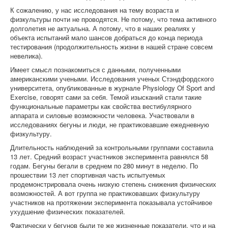
К сожалению, у нас исследования на тему возраста и
физкультуры почти не проводятся. Не потому, что тема активного
долголетия не актуальна. А потому, что в наших реалиях у
объекта испытаний мало шансов добраться до конца периода
тестирования (продолжительность жизни в нашей стране совсем
невелика).
Имеет смысл познакомиться с данными, полученными
американскими учеными. Исследования ученых Стэндфордского
университета, опубликованные в журнале Physiology Of Sport and
Exercise, говорят сами за себя. Темой изысканий стали такие
функциональные параметры как свойства вестибулярного
аппарата и силовые возможности человека. Участвовали в
исследованиях бегуны и люди, не практиковавшие ежедневную
физкультуру.
Длительность наблюдений за контрольными группами составила
13 лет. Средний возраст участников эксперимента равнялся 58
годам. Бегуны бегали в среднем по 280 минут в неделю. По
прошествии 13 лет спортивная часть испытуемых
продемонстрировала очень низкую степень снижения физических
возможностей. А вот группа не практиковавших физкультуру
участников на протяжении эксперимента показывала устойчивое
ухудшение физических показателей.
Фактически у бегунов были те же жизненные показатели, что и на