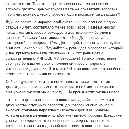
старте тестов. То есть люди тренированные, разменявшие
восьмой десяток, демонстрировали те же показатели здоровья,
что и не занимающиеся спортом люди в возрасте "за двадцать"!
Лучшее время на марафонской дистанции, показанное людьми
старше 70 лет, составляло менее трех часов. Разница между
показателями мировых рекордов и достижениями бегунов в
возрасте "за сорок" составила около 5%. Для возраста "за
пятьдесят" - в пределах 10%. Для людей, перешагнувших рубеж
в 60 лет – около 15%. Вдумайтесь, речь идет о возрасте, который
у нас принято называть "почтенным"! И тут речь идет о
сопоставлении с МИРОВЫМИ рекордами! Только представьте,
это чуть больше четырех с половиной часов в неделю в
интенсивном движении! Это много? Это совсем немного, особенно
если принять во внимание результат.
Сейчас думаете о том, что вы молоды, старость где-то там
далеко, она к вам не имеет отношения, о ней можно не думать,
прикуривая очередную сигарету… Но время летит очень быстро.
Так что - еще немного вашего внимания. Давайте вспомним о
двух частых спутниках старости, до которой многие из нас с
высокой степенью вероятности все-таки доживет: болезнь
Альцгеймера и деменция (слабоумие) другой природы. Шведские
ученые определили, что тренировки в среднем возрасте и
регулярные занятия в дальнейшем - ведут к снижению риска