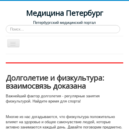
Медицина Петербург
Петербургский медицинский портал
Искать...
Toggle
Navigation
Больницы
Поликлиники
Долголетие и физкультура:
Роддома и женские консультации
взаимосвязь доказана
Диспансеры
Важнейший фактор долголетия - регулярные занятия
Лучшие клиники по направлениям
физкультурой. Найдите время для спорта!
Отзывы о медицинских учреждениях
Многие из нас догадываются, что физкультура положительно
влияет на здоровье и общее самочувствие людей, которые
активно занимаются каждый день. Давайте поговорим предметно.