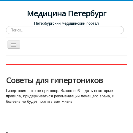
Медицина Петербург
Петербургский медицинский портал
Искать...
Toggle
Navigation
Больницы
Поликлиники
Советы для гипертоников
Роддома и женские консультации
Диспансеры
Гипертония - это не приговор. Важно соблюдать некоторые
правила, придерживаться рекомендаций лечащего врача, и
Лучшие клиники по направлениям
болезнь не будет портить вам жизнь
Отзывы о медицинских учреждениях