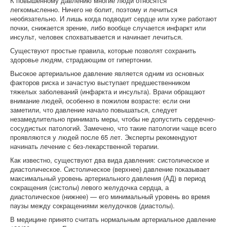
К повышенному давлению многие люди относятся
легкомысленно. Ничего не болит, поэтому и лечиться
необязательно. И лишь когда подводит сердце или хуже работают
почки, снижается зрение, либо вообще случается инфаркт или
инсульт, человек спохватывается и начинает лечиться.
Существуют простые правила, которые позволят сохранить
здоровье людям, страдающим от гипертонии.
Высокое артериальное давление является одним из основных
факторов риска и зачастую выступает предшественником
тяжелых заболеваний (инфаркта и инсульта). Врачи обращают
внимание людей, особенно в пожилом возрасте: если они
заметили, что давление начало повышаться, следует
незамедлительно принимать меры, чтобы не допустить сердечно-
сосудистых патологий. Замечено, что такие патологии чаще всего
проявляются у людей после 65 лет. Эксперты рекомендуют
начинать лечение с без-лекарственной терапии.
Как известно, существуют два вида давления: систолическое и
диастолическое. Систолическое (верхнее) давление показывает
максимальный уровень артериального давления (АД) в период
сокращения (систолы) левого желудочка сердца, а
диастолическое (нижнее) — его минимальный уровень во время
паузы между сокращениями желудочков (диастолы).
В медицине принято считать нормальным артериальное давление