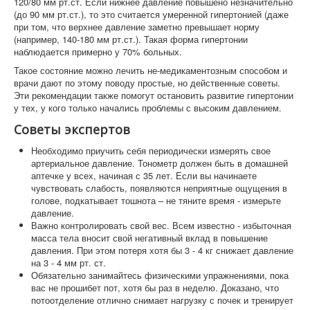
120/80 мм рт.ст. Если нижнее давление повышено незначительно
(до 90 мм рт.ст.), то это считается умеренной гипертонией (даже
при том, что верхнее давление заметно превышает норму
(например, 140-180 мм рт.ст.). Такая форма гипертонии
наблюдается примерно у 70% больных.
Такое состояние можно лечить не-медикаментозным способом и
врачи дают по этому поводу простые, но действенные советы.
Эти рекомендации также помогут остановить развитие гипертонии
у тех, у кого только начались проблемы с высоким давлением.
Советы экспертов
Необходимо приучить себя периодически измерять свое
артериальное давление. Тонометр должен быть в домашней
аптечке у всех, начиная с 35 лет. Если вы начинаете
чувствовать слабость, появляются неприятные ощущения в
голове, подкатывает тошнота – не тяните время - измерьте
давление.
Важно контролировать свой вес. Всем известно - избыточная
масса тела вносит свой негативный вклад в повышение
давления. При этом потеря хотя бы 3 - 4 кг снижает давление
на 3 - 4 мм рт. ст.
Обязательно занимайтесь физическими упражнениями, пока
вас не прошибет пот, хотя бы раз в неделю. Доказано, что
потоотделение отлично снимает нагрузку с почек и тренирует