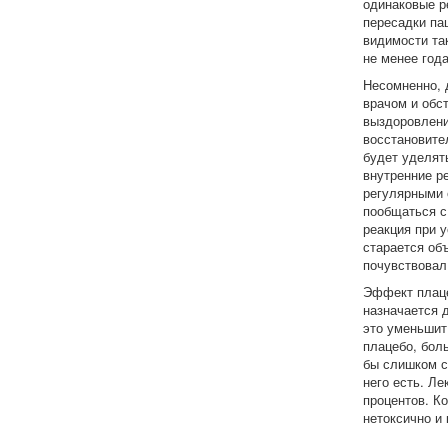
одинаковые р
пересадки па
видимости та
не менее год
Несомненно, 
врачом и обс
выздоровлени
восстановите
будет уделят
внутренние р
регулярными 
пообщаться с 
реакция при у
старается объ
почувствовал
Эффект плаце
назначается 
это уменьшит
плацебо, бол
бы слишком с
него есть. Л
процентов. Ко
нетоксично и 