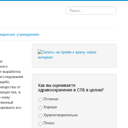
Искать...
ицинских учреждениях
ни
кого
я выработка
исследования
ацебо.
Как вы оцениваете
екарства от
здравоохранение в СПБ в целом?
вещества, в
о кому
Отлично
твенный
Хорошо
ировало его
Удовлетворительно
Плохо