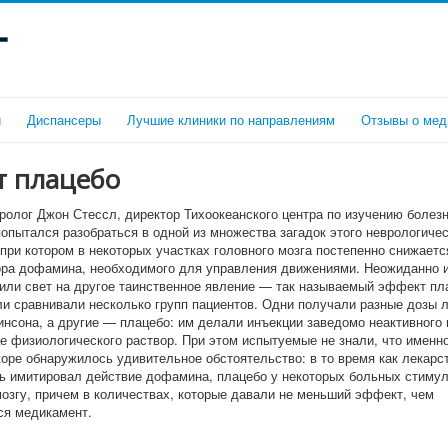
г
и
Диспансеры
Лучшие клиники по направлениям
Отзывы о мед
т плацебо
вролог Джон Стессл, директор Тихоокеанского центра по изучению болез
попытался разобраться в одной из множества загадок этого неврологичес
 при котором в некоторых участках головного мозга постепенно снижаетс
ра дофамина, необходимого для управления движениями. Неожиданно 
или свет на другое таинственное явление — так называемый эффект пл
и сравнивали несколько групп пациентов. Одни получали разные дозы л
инсона, а другие — плацебо: им делали инъекции заведомо неактивного 
е физиологического раствор. При этом испытуемые не знали, что именн
коре обнаружилось удивительное обстоятельство: в то время как лекарс
ь имитировал действие дофамина, плацебо у некоторых больных стимул
мозгу, причем в количествах, которые давали не меньший эффект, чем
я медикамент.