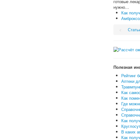
готовые лека
нужно…
Как полу
Амброксо
Стать
Полезная ин
Рейтинг б
Аптеки дл
Травмпунк
Как самос
Как поме
Где можн
Справочн
Справочн
Как полу
Круглосут
В каких а
Как полу