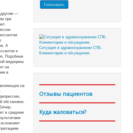
 другим —
ем при
ют.
рессии
рессантом
о
в. А
Ситуация в здравоохранении СПБ.
ссантов и
Комментарии и обсуждение.
бо. Подобные
ной медицины
нт на
ния в
е влияющее на
и
Отзывы пациентов
 депрессию,
й обстановке.
Бичер,
Куда жаловаться?
ет в среднем
езультатами
 осложняет
рпретациям