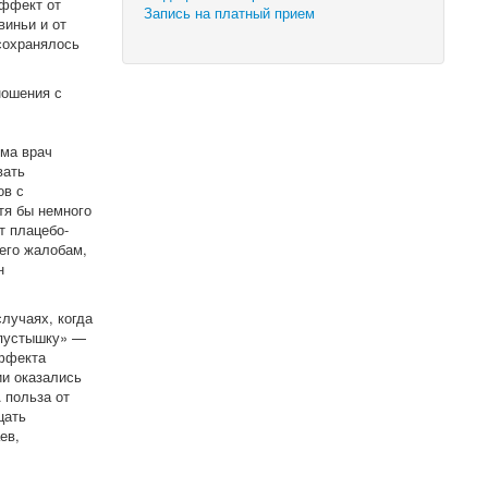
эффект от
Запись на платный прием
виньи и от
сохранялось
ношения с
ема врач
вать
ов с
тя бы немного
т плацебо-
 его жалобам,
н
лучаях, когда
«пустышку» —
эффекта
ии оказались
 польза от
цать
ев,