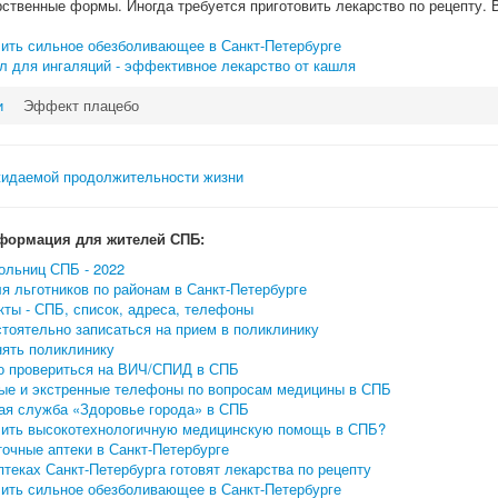
рственные формы. Иногда требуется приготовить лекарство по рецепту. 
чить сильное обезболивающее в Санкт-Петербурге
л для ингаляций - эффективное лекарство от кашля
и
Эффект плацебо
формация для жителей СПБ:
ольниц СПБ - 2022
я льготников по районам в Санкт-Петербурге
ты - СПБ, список, адреса, телефоны
тоятельно записаться на прием в поликлинику
нять поликлинику
о провериться на ВИЧ/СПИД в СПБ
ые и экстренные телефоны по вопросам медицины в СПБ
ая служба «Здоровье города» в СПБ
чить высокотехнологичную медицинскую помощь в СПБ?
очные аптеки в Санкт-Петербурге
птеках Санкт-Петербурга готовят лекарства по рецепту
чить сильное обезболивающее в Санкт-Петербурге