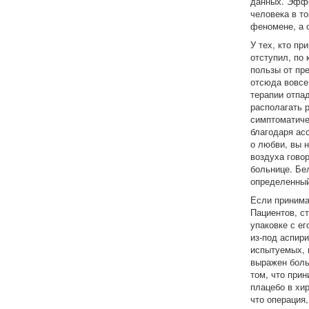
данных. Эффе
человека в т
феномене, а 
У тех, кто п
отступил, по
пользы от пре
отсюда вовсе
терапии отпа
располагать 
симптоматиче
благодаря ас
о любви, вы 
воздуха говор
больнице. Бе
определенный
Если принима
Пациентов, с
упаковке с ег
из-под аспири
испытуемых, 
выражен боль
том, что при
плацебо в хи
что операция