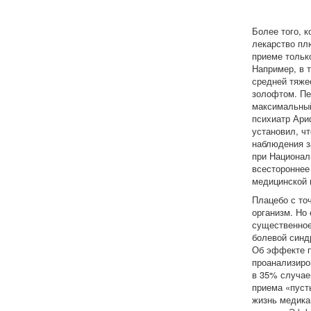
Более того, 
лекарство плю
приеме тольк
Например, в 
средней тяже
золофтом. Пе
максимальный
психиатр Ари
установил, ч
наблюдения з
при Национал
всестороннее
медицинской 
Плацебо с то
организм. Но 
существенное
болевой синдр
Об эффекте п
проанализиро
в 35% случае
приема «пуст
жизнь медика