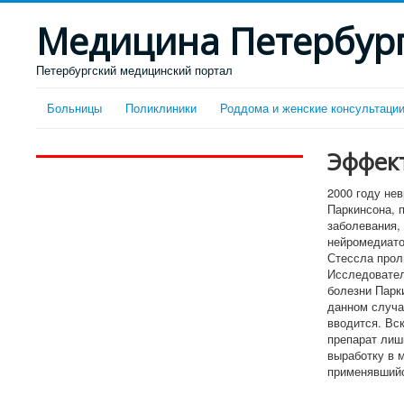
Медицина Петербур
Петербургский медицинский портал
Больницы
Поликлиники
Роддома и женские консультаци
Эффек
2000 году не
Паркинсона, 
заболевания,
нейромедиато
Стессла прол
Исследовател
болезни Парк
данном случа
вводится. Вс
препарат лиш
выработку в 
применявшийс