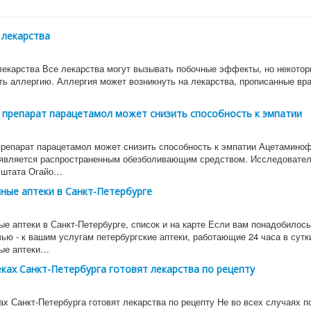
 лекарства
лекарства Все лекарства могут вызывать побочные эффекты, но некотор
ть аллергию. Аллергия может возникнуть на лекарства, прописанные вр
 препарат парацетамол может снизить способность к эмпатии
репарат парацетамол может снизить способность к эмпатии Ацетамино
является распространенным обезболивающим средством. Исследовател
 штата Огайо…
ные аптеки в Санкт-Петербурге
е аптеки в Санкт-Петербурге, список и на карте Если вам понадобилось
ью - к вашим услугам петербургские аптеки, работающие 24 часа в сутк
ые аптеки…
еках Санкт-Петербурга готовят лекарства по рецепту
ах Санкт-Петербурга готовят лекарства по рецепту Не во всех случаях 