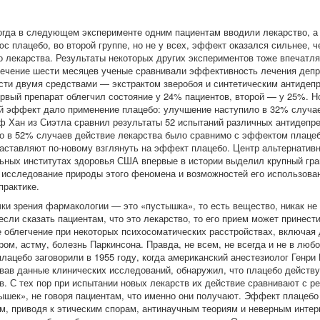
когда в следующем эксперименте одним пациентам вводили лекарство, а
с плацебо, во второй группе, но не у всех, эффект оказался сильнее, ч
о лекарства. Результаты некоторых других экспериментов тоже впечатля
течение шести месяцев ученые сравнивали эффективность лечения деп
сти двумя средствами — экстрактом зверобоя и синтетическим антидеп
рвый препарат облегчил состояние у 24% пациентов, второй — у 25%. Н
 эффект дало применение плацебо: улучшение наступило в 32% случае
ф Хан из Сиэтла сравнил результаты 52 испытаний различных антидепре
то в 52% случаев действие лекарства было сравнимо с эффектом плаце
аставляют по-новому взглянуть на эффект плацебо. Центр альтернатив
ьных институтах здоровья США впервые в истории выделил крупный гра
 исследование природы этого феномена и возможностей его использова
практике.
чки зрения фармакологии — это «пустышка», то есть вещество, никак н
если сказать пациентам, что это лекарство, то его прием может принест
 облегчение при некоторых психосоматических расстройствах, включая
ом, астму, болезнь Паркинсона. Правда, не всем, не всегда и не в любо
лацебо заговорили в 1955 году, когда американский анестезиолог Генри 
вав данные клинических исследований, обнаружил, что плацебо действу
в. С тех пор при испытании новых лекарств их действие сравнивают с р
ышек», не говоря пациентам, что именно они получают. Эффект плацебо
м, приводя к этическим спорам, антинаучным теориям и неверным инте