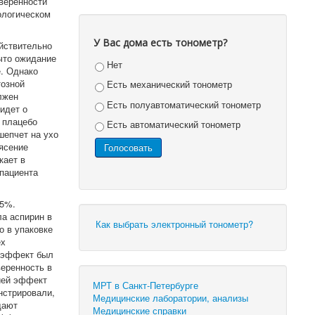
веренности
ологическом
У Вас дома есть тонометр?
йствительно
 что ожидание
Нет
е. Однако
тозной
Есть механический тонометр
лжен
Есть полуавтоматический тонометр
идет о
 плацебо
Есть автоматический тонометр
шепчет на ухо
ясение
кает в
 пациента
15%.
ла аспирин в
Как выбрать электронный тонометр?
о в упаковке
ех
й эффект был
веренность в
пией эффект
МРТ в Санкт-Петербурге
нстрировали,
Медицинские лаборатории, анализы
дают
Медицинские справки