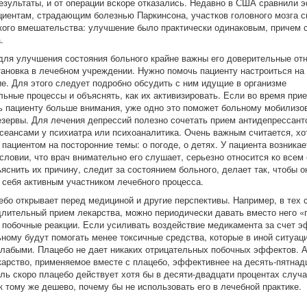
езультаты, и от операции вскоре отказались. Недавно в США сравнили 
циентам, страдающим болезнью Паркинсона, участков головного мозга с
кого вмешательства: улучшение было практически одинаковым, причем 
а.
для улучшения состояния больного крайне важны его доверительные от
тановка в лечебном учреждении. Нужно помочь пациенту настроиться на
е. Для этого следует подробно обсудить с ним идущие в организме
льные процессы и объяснять, как их активизировать. Если во время при
ь пациенту больше внимания, уже одно это поможет больному мобилизо
езервы. Для лечения депрессий полезно сочетать прием антидепрессант
сеансами у психиатра или психоаналитика. Очень важным считается, хо
пациентом на посторонние темы: о погоде, о детях. У пациента возникае
словии, что врач внимательно его слушает, серьезно относится ко всем
яснить их причину, следит за состоянием больного, делает так, чтобы о
 себя активным участником лечебного процесса.
бо открывает перед медициной и другие перспективы. Например, в тех с
длительный прием лекарства, можно периодически давать вместо него 
 побочные реакции. Если усиливать воздействие медикамента за счет 
ьному будут помогать менее токсичные средства, которые в иной ситуац
лабыми. Плацебо не дает никаких отрицательных побочных эффектов. А
екарство, применяемое вместе с плацебо, эффективнее на десять-пятнад
ль скоро плацебо действует хотя бы в десяти-двадцати процентах случа
к тому же дешево, почему бы не использовать его в лечебной практике.