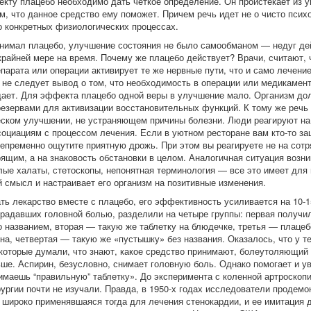
кту плацебо необходимо дать четкое определение. Он проистекает из у
ом, что данное средство ему поможет. Причем речь идет не о чисто псих
о конкретных физиологических процессах.
ринимал плацебо, улучшение состояния не было самообманом — недуг де
 крайней мере на время. Почему же плацебо действует? Врачи, считают,
парата или операции активирует те же нервные пути, что и само лечени
 не следует вывод о том, что необходимость в операции или медикамен
дает. Для эффекта плацебо одной веры в улучшение мало. Организм до
резервами для активизации восстановительных функций. К тому же речь 
ском улучшении, не устраняющем причины болезни. Люди реагируют на
социациям с процессом лечения. Если в уютном ресторане вам кто-то за
непременно ощутите приятную дрожь. При этом вы реагируете не на сотр
ящим, а на знаковость обстановки в целом. Аналогичная ситуация возни
лые халаты, стетоскопы, непонятная терминология — все это имеет для
 смысл и настраивает его организм на позитивные изменения.
ть лекарство вместе с плацебо, его эффективность усиливается на 10-
традавших головной болью, разделили на четыре группы: первая получи
о названием, вторая — такую же таблетку на блюдечке, третья — плацеб
на, четвертая — такую же «пустышку» без названия. Оказалось, что у т
которые думали, что знают, какое средство принимают, болеутоляющи
ше. Аспирин, безусловно, снимает головную боль. Однако помогает и у
нимаешь “правильную” таблетку». До эксперимента с коленной артроско
рургии почти не изучали. Правда, в 1950-х годах исследователи продемо
, широко применявшаяся тогда для лечения стенокардии, и ее имитация 