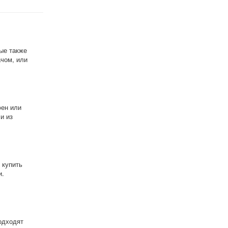
ые также
ачом, или
фен или
и из
 купить
и.
подходят