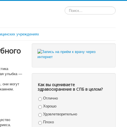
Искать...
ицинских учреждениях
убного
стика
кая улыбка —
, они могут
Как вы оцениваете
 камнем.
здравоохранение в СПБ в целом?
Отлично
Хорошо
Удовлетворительно
щество
Плохо
риеса.