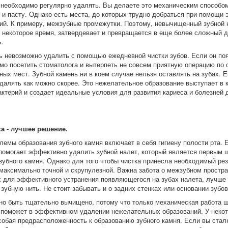
 необходимо регулярно удалять. Вы делаете это механическим способом
 и пасту. Однако есть места, до которых трудно добраться при помощи 
ий. К примеру, межзубные промежутки. Поэтому, невычищенный зубной н
з некоторое время, затвердевает и превращается в еще более сложный 
ь.
ь невозможно удалить с помощью ежедневной чистки зубов. Если он поя
мо посетить стоматолога и вытерпеть не совсем приятную операцию по
ых мест. Зубной камень ни в коем случае нельзя оставлять на зубах. Е
далять как можно скорее. Это нежелательное образование выступает в 
актерий и создает идеальные условия для развития кариеса и болезней
а - лучшее решение.
лемы образования зубного камня включает в себя гигиену полости рта.
 помогает эффективно удалить зубной налет, который является первым 
зубного камня. Однако для того чтобы чистка принесла необходимый рез
максимально точной и скрупулезной. Важна забота о межзубном простра
х для эффективного устранения появляющегося на зубах налета, лучше 
зубную нить. Не стоит забывать и о задних стенках или основании зубов
но быть тщательно вычищено, потому что только механическая работа 
 поможет в эффективном удалении нежелательных образований. У неко
собая предрасположенность к образованию зубного камня. Если вы стал