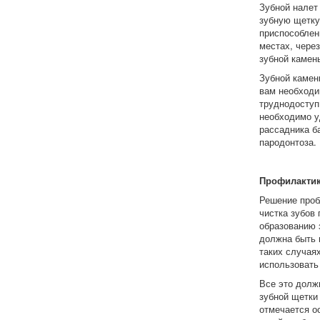
Зубной налет
зубную щетку
приспособлен
местах, чере
зубной камен
Зубной камен
вам необходи
труднодоступн
необходимо у
рассадника б
пародонтоза.
Профилактик
Решение проб
чистка зубов
образованию 
должна быть 
таких случая
использовать 
Все это долж
зубной щетки
отмечается о