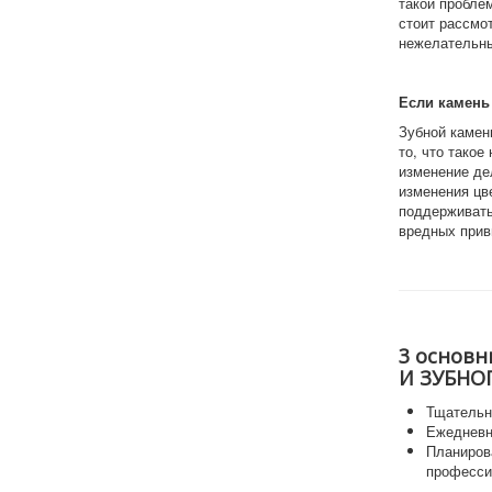
такой пробле
стоит рассмо
нежелательны
Если камень
Зубной камен
то, что тако
изменение де
изменения цве
поддерживать
вредных прив
3 основн
И ЗУБНО
Тщательна
Ежедневн
Планиров
професси