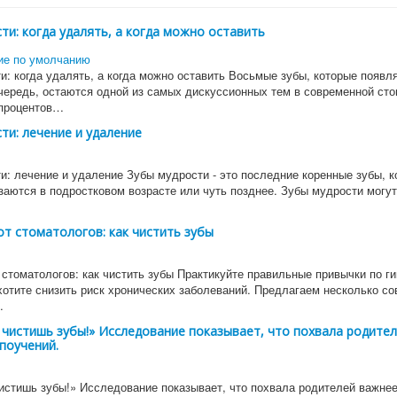
ти: когда удалять, а когда можно оставить
и: когда удалять, а когда можно оставить Восьмые зубы, которые появл
ередь, остаются одной из самых дискуссионных тем в современной сто
 процентов…
ти: лечение и удаление
и: лечение и удаление Зубы мудрости - это последние коренные зубы, к
заются в подростковом возрасте или чуть позднее. Зубы мудрости могу
от стоматологов: как чистить зубы
 стоматологов: как чистить зубы Практикуйте правильные привычки по г
хотите снизить риск хронических заболеваний. Предлагаем несколько со
…
чистишь зубы!» Исследование показывает, что похвала родите
поучений.
истишь зубы!» Исследование показывает, что похвала родителей важне