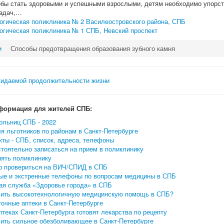
обы стать здоровыми и успешными взрослыми, детям необходимо упорст
задач,…
огическая поликлиника № 2 Василеостровского района, СПБ
огическая поликлиника № 1 СПБ, Невский проспект
и
Способы предотвращения образования зубного камня
формация для жителей СПБ:
ольниц СПБ - 2022
я льготников по районам в Санкт-Петербурге
ты - СПБ, список, адреса, телефоны
тоятельно записаться на прием в поликлинику
нять поликлинику
о провериться на ВИЧ/СПИД в СПБ
ые и экстренные телефоны по вопросам медицины в СПБ
ая служба «Здоровье города» в СПБ
чить высокотехнологичную медицинскую помощь в СПБ?
очные аптеки в Санкт-Петербурге
птеках Санкт-Петербурга готовят лекарства по рецепту
чить сильное обезболивающее в Санкт-Петербурге