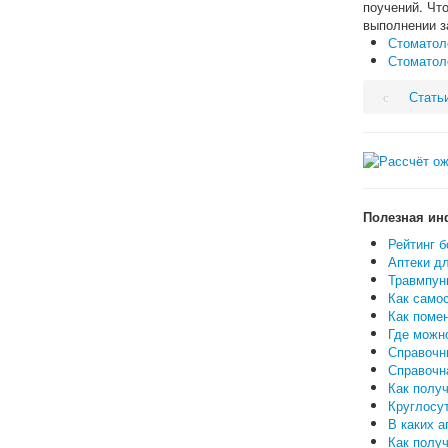
поучений. Чт
выполнении 
Стоматол
Стоматол
Стать
Полезная ин
Рейтинг б
Аптеки дл
Травмпунк
Как самос
Как поме
Где можн
Справочн
Справочн
Как полу
Круглосут
В каких а
Как полу