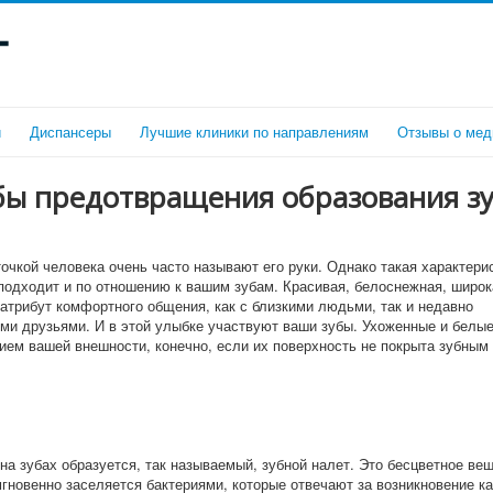
г
и
Диспансеры
Лучшие клиники по направлениям
Отзывы о мед
бы предотвращения образования з
очкой человека очень часто называют его руки. Однако такая характери
подходит и по отношению к вашим зубам. Красивая, белоснежная, широ
атрибут комфортного общения, как с близкими людьми, так и недавно
ми друзьями. И в этой улыбке участвуют ваши зубы. Ухоженные и белые
ием вашей внешности, конечно, если их поверхность не покрыта зубным
на зубах образуется, так называемый, зубной налет. Это бесцветное ве
мгновенно заселяется бактериями, которые отвечают за возникновение ка