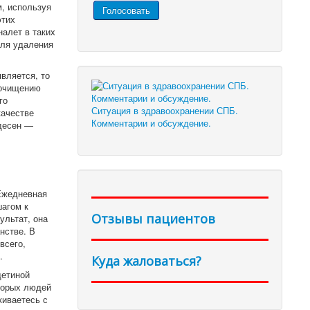
, используя
этих
алет в таких
для удаления
вляется, то
 очищению
го
Ситуация в здравоохранении СПБ.
качестве
Комментарии и обсуждение.
 десен —
 Ежедневная
шагом к
Отзывы пациентов
ультат, она
нстве. В
всего,
.
Куда жаловаться?
щетиной
торых людей
киваетесь с