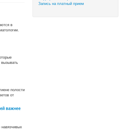
Запись на платный прием
яются в
матологии.
оторые
т вызывать
игиене полости
ветов от
лей важнее
е навязчивых