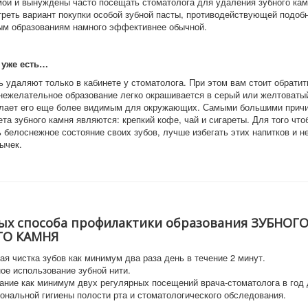
мой и вынуждены часто посещать стоматолога для удаления зубного кам
треть вариант покупки особой зубной пасты, противодействующей подоб
м образованиям намного эффективнее обычной.
 уже есть…
ь удаляют только в кабинете у стоматолога. При этом вам стоит обратит
е нежелательное образование легко окрашивается в серый или желтоватый
лает его еще более видимым для окружающих. Самыми большими прич
та зубного камня являются: крепкий кофе, чай и сигареты. Для того что
 белоснежное состояние своих зубов, лучше избегать этих напитков и н
ычек.
ых способа профилактики образования ЗУБНОГ
ГО КАМНЯ
я чистка зубов как минимум два раза день в течение 2 минут.
ое использование зубной нити.
ание как минимум двух регулярных посещений врача-стоматолога в год
ональной гигиены полости рта и стоматологического обследования.