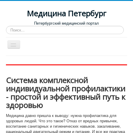
Медицина Петербург
Петербургский медицинский портал
Искать...
Toggle
Navigation
Больницы
Поликлиники
Система комплексной
Роддома и женские консультации
индивидуальной профилактики
Диспансеры
- простой и эффективный путь к
Лучшие клиники по направлениям
здоровью
Отзывы о медицинских учреждениях
Медицина давно пришла к выводу: нужна профилактика для
здоровых людей. Что это такое? Отказ от вредных привычек,
воспитание санитарных и гигиенических навыков. закаливание,
рациональный двигательный режим и питание. И все же практика