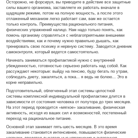
Осторожно, не форсируя, вы приводите в действие все защитные
силы вашего организма, заставляете их работать вначале в
щадящем режиме, потом на полную мощность, а после этого
отлаженный механизм легко работает сам, вам же остается
только контроль. Преимущества рационального питания,
физических упражнений налицо. Нам надо только понять, как
помочь организму справляться с неблагоприятными внешними
воздействиями, как и почему нужно правильно дышать, как
тренировать свою психику и нервную систему. Заводится дневник
самоконтроля, который ведется самостоятельно.
Начинать заниматься профилактикой нужно с внутренней
убежденностью, готовностью серьезно работать над собой. Как
рассуждают некоторые: выйду на пенсию, буду бегать по утрам,
соблюдать диету, закаляться, а пока... я ведь не болею... Это в
корне неправильно.
Подготовительный, облегченный этап системы целостной
системы комплексной индивидуальной профилактики длится в
зависимости от состояния человека от полутора до трех месяцев.
На этот период проводится «мягкое» закаливание, физическая
активность, исходя из ваших сил и возможностей, постепенный
переход на рациональное питание.
Основной этап занимает пять-шесть месяцев. В это время
закаливание становится интенсивнее, повышаются физические
нагрузки, вводятся дыхательные упражнения и аутогенная