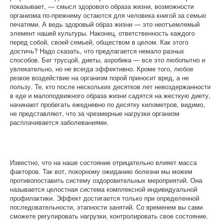
показывает, — смысл здорового образа жизни, возможности
организма по-прежнему остаются для человека книгой за семью
печатями. А ведь здоровый образ жизни — это неотъемлемый
элемент нашей культуры. Наконец, ответственность каждого
перед собой, своей семьей, обществом в целом. Как этого
достичь? Надо сказать, что предлагается немало разных
способов. Бег трусцой, диеты, аэробика — все это любопытно и
увлекательно, но не всегда эффективно. Кроме того, любое
резкое воздействие на организм порой приносит вред, а не
пользу. Те, кто после нескольких десятков лет невоздержанности
в еде и малоподвижного образа жизни садятся на жесткую диету,
начинают пробегать ежедневно по десятку километров, видимо,
не представляют, что за чрезмерные нагрузки организм
расплачивается заболеваниями.
Известно, что на наше состояние отрицательно влияет масса
факторов. Так вот, покорному ожиданию болезни мы можем
противопоставить систему оздоровительных мероприятий. Она
называется целостная система комплексной индивидуальной
профилактики. Эффект достигается только при определенной
последовательности, этапности занятий. Со временем вы сами
сможете регулировать нагрузки, контролировать свое состояние.