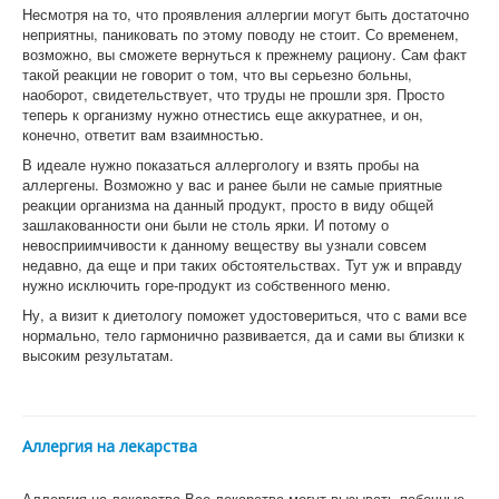
Несмотря на то, что проявления аллергии могут быть достаточно
неприятны, паниковать по этому поводу не стоит. Со временем,
возможно, вы сможете вернуться к прежнему рациону. Сам факт
такой реакции не говорит о том, что вы серьезно больны,
наоборот, свидетельствует, что труды не прошли зря. Просто
теперь к организму нужно отнестись еще аккуратнее, и он,
конечно, ответит вам взаимностью.
В идеале нужно показаться аллергологу и взять пробы на
аллергены. Возможно у вас и ранее были не самые приятные
реакции организма на данный продукт, просто в виду общей
зашлакованности они были не столь ярки. И потому о
невосприимчивости к данному веществу вы узнали совсем
недавно, да еще и при таких обстоятельствах. Тут уж и вправду
нужно исключить горе-продукт из собственного меню.
Ну, а визит к диетологу поможет удостовериться, что с вами все
нормально, тело гармонично развивается, да и сами вы близки к
высоким результатам.
Аллергия на лекарства
Аллергия на лекарства Все лекарства могут вызывать побочные