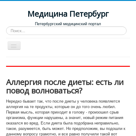
Медицина Петербург
Петербургский медицинский портал
Искать...
Toggle
Navigation
Больницы
Поликлиники
Аллергия после диеты: есть ли
Роддома и женские консультации
повод волноваться?
Диспансеры
Нередко бывает так, что после диеты у человека появляется
Лучшие клиники по направлениям
аллергия на те продукты, которые он до того очень любил.
Первая мысль, которая приходит в голову - произошел срыв
Отзывы о медицинских учреждениях
организма, функции нарушены, а значит, новый режим питания
оказался во вред. Если диета была подобрана неправильно,
такое, разумеется, быть может. Но предположим, вы подошли к
данному вопросу грамотно, и все равно получили такой вот