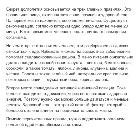
Секрет долголетия основывается на трёх главных правилах. Это
правильная пища, активная жизненная позиция и здоровый сон.
На первом месте находится, конечно же, питание. Существуют
рекомендации, согласно которым одно блюдо едят не менее 20
минут. В это время мозг успевает подать сигнал о насыщении
организма.
Но чем старше становится человек, тем разборчивее он должен
относиться к еде. Избежать множества возрастных заболеваний
помогает сбалансированный рацион. В меню питания обязательно
должна входить разнообразная капуста – цветная, белокочанная,
брокколи, а также томаты, яблоки, лимоны, клубника, малина и
чеснок. Полезны также зелёный чай, натуральное красное вино,
некоторые специи — мускатный орех, корица, зелень.
Второе место принадлежит активной жизненной позиции. Пока
человек находится в движении, через него протекает здоровая
энергия. Поэтому нужно как можно больше двигаться и меньше
лежать. Здоровый сон – это третий важный фактор, который в
большой степени влияет на продолжительность жизни.
Помимо перечисленных правил, нужно подпитывать организм
полезной едой и целебными напитками.