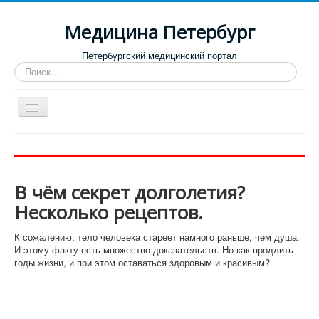
Медицина Петербург
Петербургский медицинский портал
Искать...
Toggle
Navigation
Больницы
Поликлиники
В чём секрет долголетия?
Роддома и женские консультации
Несколько рецептов.
Диспансеры
К сожалению, тело человека стареет намного раньше, чем душа.
Лучшие клиники по направлениям
И этому факту есть множество доказательств. Но как продлить
годы жизни, и при этом оставаться здоровым и красивым?
Отзывы о медицинских учреждениях