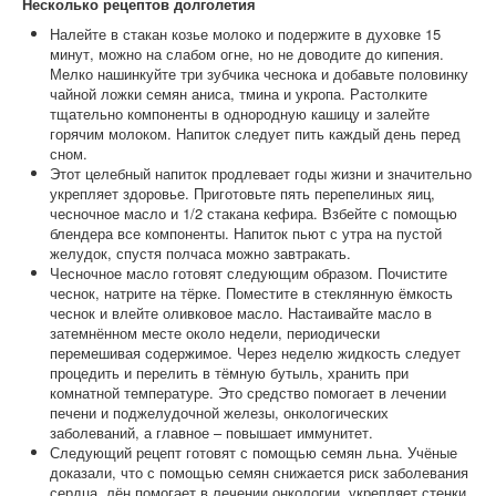
Несколько рецептов долголетия
Налейте в стакан козье молоко и подержите в духовке 15
минут, можно на слабом огне, но не доводите до кипения.
Мелко нашинкуйте три зубчика чеснока и добавьте половинку
чайной ложки семян аниса, тмина и укропа. Растолките
тщательно компоненты в однородную кашицу и залейте
горячим молоком. Напиток следует пить каждый день перед
сном.
Этот целебный напиток продлевает годы жизни и значительно
укрепляет здоровье. Приготовьте пять перепелиных яиц,
чесночное масло и 1/2 стакана кефира. Взбейте с помощью
блендера все компоненты. Напиток пьют с утра на пустой
желудок, спустя полчаса можно завтракать.
Чесночное масло готовят следующим образом. Почистите
чеснок, натрите на тёрке. Поместите в стеклянную ёмкость
чеснок и влейте оливковое масло. Настаивайте масло в
затемнённом месте около недели, периодически
перемешивая содержимое. Через неделю жидкость следует
процедить и перелить в тёмную бутыль, хранить при
комнатной температуре. Это средство помогает в лечении
печени и поджелудочной железы, онкологических
заболеваний, а главное – повышает иммунитет.
Следующий рецепт готовят с помощью семян льна. Учёные
доказали, что с помощью семян снижается риск заболевания
сердца, лён помогает в лечении онкологии, укрепляет стенки