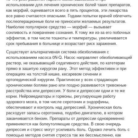
использовании для лечения хронических болей таких препаратов,
как морфий, оценивается всего в пять процентов, эти лекарства
все равно считаются опасными. Годами попытки врачей облегчить
послеоперационные боли не приносили желаемых результатов.
Наиболее популярное средство — морфий — вызывает
сонливость и помрачение сознания. К тому же из-за его побочных
эффектов, в том числе тошноты и температуры, увеличивается
срок пребывания в больнице и возрастает риск заражения.
Существует альтернативная система обезболивания с
использованием насоса 0N-Q. Насос направляет обезболивающий
раствор, не оказывающий седативного действия, по катетерам
прямо в зашитую хирургом рану. Этот метод эффективен и при
операциях на толстой кишке, кесаревом сечении и
ортопедической хирургии. Практически у всех страдающих
хроническими болями рано или поздно развиваются тревожные
расстройства или депрессия. У боли и депрессии одни и те же
корни. Нейромедиаторы и гормоны, регулирующие работу
здорового мозга, в том числе серотонин и эндорфины,
обеспечивают и контроль над депрессией. Хроническая боль
расходует запасы серотонина, подобно двигателю, в котором
заканчивается бензин. Препараты от депрессии одновременно
применяются как болеутоляющие средства. В свою очередь
депрессия и стресс могут усиливать боль. Однако лечить боль с
помощью методов снятия стресса так же бессмысленно, как