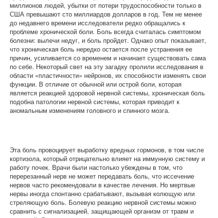
миллионов людей, убытки от потери трудоспособности только в
США превышают сто миллиардов долларов в год. Тем не менее
до недавнего времени исследователи редко обращались к
проблеме хронической боли. Боль всегда считалась симптомом
болезни: вылечи недуг, и боль пройдет. Однако опыт показывает,
что хроническая боль нередко остается после устранения ее
причин, усиливается со временем и начинает существовать сама
по себе. Некоторый свет на эту загадку пролили исследования в
области «пластичности» нейронов, их способности изменять свои
функции. В отличие от обычной или острой боли, которая
является реакцией здоровой нервной системы, хроническая боль
подобна патологии нервной системы, которая приводит к
аномальным изменениям головного и спинного мозга.
Эта боль провоцирует выработку вредных гормонов, в том числе
кортизола, который отрицательно влияет на иммунную систему и
работу почек. Врачи были настолько убеждены в том, что
перерезанный нерв не может передавать боль, что иссечение
нервов часто рекомендовали в качестве лечения. Но мертвые
нервы иногда спонтанно срабатывают, вызывая колющую или
стреляющую боль. Болевую реакцию нервной системы можно
сравнить с сигнализацией, защищающей организм от травм и