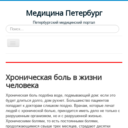
Медицина Петербург
Петербургский медицинский портал
Искать...
Toggle
Navigation
Больницы
Поликлиники
Хроническая боль в жизни
Роддома и женские консультации
человека
Диспансеры
Хроническая боль подобна воде, подмывающей дом: если это
Лучшие клиники по направлениям
будет длиться долго, дом рухнет. Большинство пациентов
попадает к докторам слишком поздно. Врачам, которые лечат
Отзывы о медицинских учреждениях
людей с хронической болью, приходится иметь дело не только с
разрушенным организмом, но и с разрушенной жизнью.
Хроническими болями, то есть постоянными болями,
продолжающимися свыше трех месяцев, страдают десятки