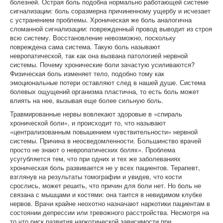
болезней. Острая боль подобна нормально работающей системе
сигнализации: боль соразмерна причиненному ущербу и исчезает
с устранением проблемы. Хроническая же боль аналогична
сломанной сигнализации: поврежденный провод выводит из строя
всю систему. Восстановление невозможно, поскольку
повреждена сама система. Такую боль называют
невропатической, так как она вызвана патологией нервной
системы. Почему хронические боли зачастую усиливаются?
Физическая боль изменяет тело, подобно тому как
эмоциональные потери оставляют след в нашей душе. Система
болевых ощущений организма пластична, то есть боль может
влиять на нее, вызывая еще более сильную боль.
Травмированные нервы вовлекают здоровые в «спираль
хронической боли», и происходит то, что называют
«централизованным повышением чувствительности» нервной
системы. Причина в неосведомленности. Большинство врачей
просто не знают о невропатических болях». Проблема
усугубляется тем, что при одних и тех же заболеваниях
хроническая боль развивается не у всех пациентов. Терапевт,
взглянув на результаты томографии и увидев, что кости
срослись, может решить, что причин для боли нет. Но боль не
связана с мышцами и костями: она таится в невидимом клубке
нервов. Врачи крайне неохотно назначают наркотики пациентам в
состоянии депрессии или тревожного расстройства. Несмотря на
то что риск развития наркотической зависимости при