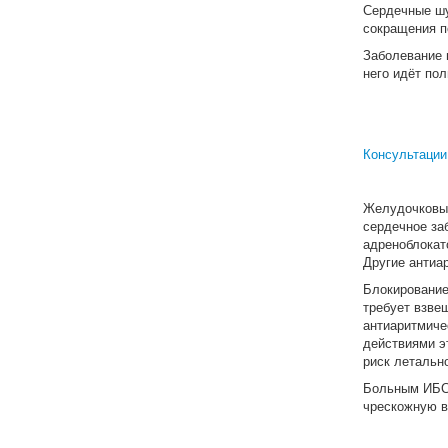
Сердечные шу
сокращения п
Заболевание 
него идёт пол
Консультации
Желудочковые
сердечное за
адреноблокат
Другие антиа
Блокирование
требует взве
антиаритмиче
действиями э
риск летально
Больным ИБС 
чрескожную в