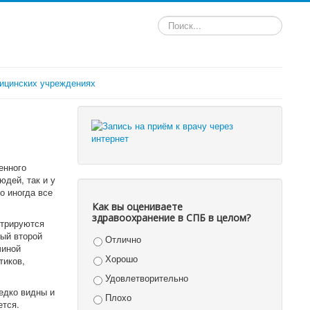
Искать...
ицинских учреждениях
енного
юдей, так и у
о иногда все
Как вы оцениваете
здравоохранение в СПБ в целом?
стрируются
ый второй
Отлично
чиной
Хорошо
тиков,
Удовлетворительно
едко видны и
Плохо
ется.