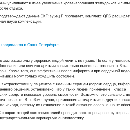
мы усиливаются из-за увеличения кровенаполнения желудочков и силы
осле отдыха.
подтверждают данные ЭКГ: зубец Р пропадает, комплекс QRS расширяет
ная пауза компенсации.
 кардиологов в Санкт-Петербурге.
 экстрасистолы у здоровых людей лечить не нужно. Но если у человек
болевание или клиника аритмии значительно выражена, назначают бета-
оры. Кроме того, они эффективны после инфаркта и при сердечной недо
ритмики могут только ухудшить состояние.
 экстрасистолии у пациентов с больным сердцем (пороки сердца, инфар
шенного решения. Установлено, что у таких людей применение I класса
ских средств повышает уровень смертности. Возможно, это связано с п
тих лекарств. В любом случае, применение антиаритмиков других класс
го исхода, поэтому их назначение в такой ситуации совершенно не обос
с нарастающей экстрасистолией проводят аортокоронарное шунтирован
нутриартериальную коронарную ангиопластику.