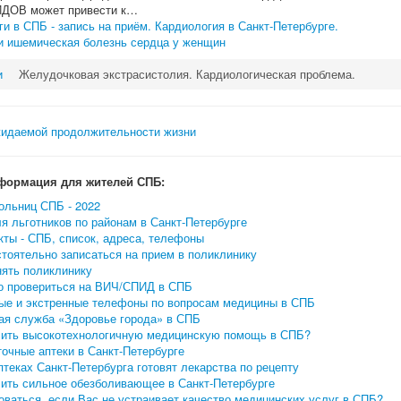
ОВ может привести к…
и в СПБ - запись на приём. Кардиология в Санкт-Петербурге.
и ишемическая болезнь сердца у женщин
и
Желудочковая экстрасистолия. Кардиологическая проблема.
формация для жителей СПБ:
ольниц СПБ - 2022
я льготников по районам в Санкт-Петербурге
ты - СПБ, список, адреса, телефоны
тоятельно записаться на прием в поликлинику
нять поликлинику
о провериться на ВИЧ/СПИД в СПБ
ые и экстренные телефоны по вопросам медицины в СПБ
ая служба «Здоровье города» в СПБ
чить высокотехнологичную медицинскую помощь в СПБ?
очные аптеки в Санкт-Петербурге
птеках Санкт-Петербурга готовят лекарства по рецепту
чить сильное обезболивающее в Санкт-Петербурге
ваться, если Вас не устраивает качество медицинских услуг в СПБ?