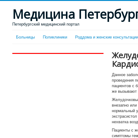
Медицина Петербур
Петербургский медицинский портал
Больницы
Поликлиники
Роддома и женские консультаци
Желудо
Карди
Данное забол
проведения п
пациентов с 
же вызывают
Желудочковые
внезапно или
нормальный у
экстрасистол
нехватка воз
Пациенты с ж
симптомы гем