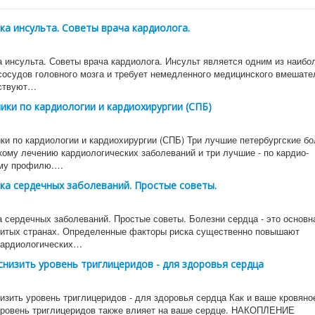
а инсульта. Советы врача кардиолога.
 инсульта. Советы врача кардиолога. Инсульт является одним из наибо
сосудов головного мозга и требует немедленного медицинского вмешате
ствуют…
ики по кардиологии и кардиохирургии (СПБ)
ки по кардиологии и кардиохирургии (СПБ) Три лучшие петербургские б
кому лечению кардиологических заболеваний и три лучшие - по кардио-
ому профилю.…
а сердечных заболеваний. Простые советы.
 сердечных заболеваний. Простые советы. Болезни сердца - это основн
витых странах. Определенные факторы риска существенно повышают
кардиологических…
снизить уровень триглицеридов - для здоровья сердца
изить уровень триглицеридов - для здоровья сердца Как и ваше кровяно
уровень триглицеридов также влияет на ваше сердце. НАКОПЛЕНИЕ