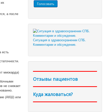
 их
ся, а после
Ситуация в здравоохранении СПБ.
Комментарии и обсуждение.
а есть
статочности.
кт миокарда)
Отзывы пациентов
обочными
ов не снижает
нованно.
Куда жаловаться?
ие (АКШ) или