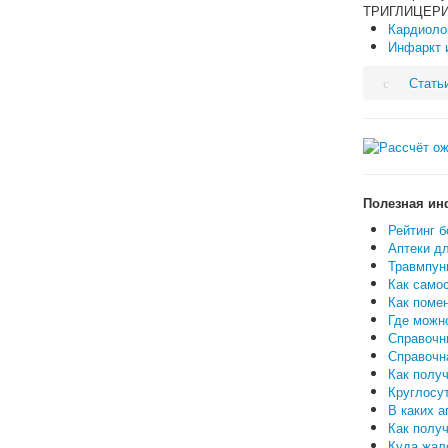
ТРИГЛИЦЕРИД
Кардиолог
Инфаркт 
Стать
Полезная ин
Рейтинг б
Аптеки дл
Травмпунк
Как самос
Как поме
Где можн
Справочн
Справочн
Как полу
Круглосут
В каких а
Как полу
Куда жало