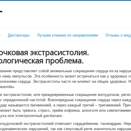
г
и
Диспансеры
Лучшие клиники по направлениям
Отзывы о мед
чковая экстрасистолия.
ологическая проблема.
евание представляет собой аномальные сокращения сердца из-за наруш
о нему импульсов. Эта особенность может встречаться как у здоровых л
болезнями сердца. Экстрасистолы часто не влияют на общее здоровье. Н
 жалобы.
 экстрасистолии, или преждевременные сокращения желудочков, реги
 с определенной частотой. Внеочередные сокращения сердца через кажд
дар называются бигименией, а через каждый третий – тригиминией. При
 может быть тревога, стресс, приём кофеина, алкоголя или симпатомиме
духа или электролитный дисбаланс.
елудочковой экстрасистолией отмечают сердцебиение, тахикардию. Нер
одинамических нарушений, так как синусовый ритм значительно наруша