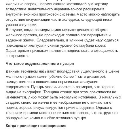
«желчные озера», напоминающие кистоподобную картину
вследствие значительного неравномерного расширения
внутрипеченочной протоковой системы. Часто можно наблюдать
отсутствие визуализации части холедоха, следующей ниже
уровня закупорки.
В случае, когда размеры камня меньше диаметра общего
желчного протока, не происходит полного его перекрытия и
задержки желчи. Следовательно, в клинике будет наблюдаться
преходящая желтуха и скачки уровня билирубина крови.
Характерным признаком является подвижность и смещаемость
конкремента.
Что такое водянка желчного пузыря
Данным термином называют последствия ущемленного в шейке
желчного пузыря камня (обычно более 1 см в диаметре),
вследствие чего невозможна нормальная эвакуация
содержимого. Пузырь увеличивается в размерах, что хорошо
видно на эхографии. Толщина стенок при этом практически не
изменяется, либо может быть несколько истончена. В начальных
стадиях свойства желчи и ее изображение не отличаются от
нормы, хорошо визуализируется причина водянки. Однако с
течением времени может появиться эхо-взвесь, что затрудняет
обнаружение камня в шейке желчного пузыря.
Когда происходит сморщивание