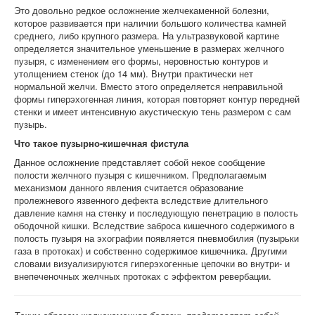
Это довольно редкое осложнение желчекаменной болезни,
которое развивается при наличии большого количества камней
среднего, либо крупного размера. На ультразвуковой картине
определяется значительное уменьшение в размерах желчного
пузыря, с изменением его формы, неровностью контуров и
утолщением стенок (до 14 мм). Внутри практически нет
нормальной желчи. Вместо этого определяется неправильной
формы гиперэхогенная линия, которая повторяет контур передней
стенки и имеет интенсивную акустическую тень размером с сам
пузырь.
Что такое пузырно-кишечная фистула
Данное осложнение представляет собой некое сообщение
полости желчного пузыря с кишечником. Предполагаемым
механизмом данного явления считается образование
пролежневого язвенного дефекта вследствие длительного
давление камня на стенку и последующую пенетрацию в полость
ободочной кишки. Вследствие заброса кишечного содержимого в
полость пузыря на эхографии появляется пневмобилия (пузырьки
газа в протоках) и собственно содержимое кишечника. Другими
словами визуализируются гиперэхогенные цепочки во внутри- и
внепеченочных желчных протоках с эффектом ревербации.