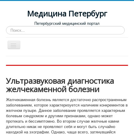
Медицина Петербург
Петербургский медицинский портал
Искать...
Toggle
Navigation
Больницы
Поликлиники
Ультразвуковая диагностика
Роддома и женские консультации
желчекаменной болезни
Диспансеры
Желчекаменная болезнь является достаточно распространенным
Лучшие клиники по направлениям
заболеванием, которое характеризуется наличием конкрементов в
желчном пузыре. Данное заболевание проявляется характерным
Отзывы о медицинских учреждениях
болевым синдромом и другими признаками, однако может
протекать и бессимптомно. Во втором случае желчные камни
длительно никак не проявляют себя и могут быть случайно
находкой на эхографии. Однако, чаще всего, затянувшийся