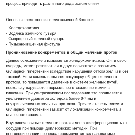
процесс приводит к различного рода осложнениям.
Основные осложнения желчекаменной болезни:
- Холедохолитиаз
- Водянка желчного пузыря
- Сморщенный желчный пузырь
- Пузырно-кишечная фистула
Проникновение конкрементов в общий желчный проток
Данное осложнение и называется холедохолитиазом. Он, в свою
очередь, может развиваться в двух вариантах: с развитием
билиарной гипертензии вследствие нарушения оттока желчи и без
таковой. Если камень вызывает закупорку общего желчного
протока, то повышается давление в системе желчных путей,
поскольку нарушается нормальное отхождение желчи в
кишечник. При ультразвуковом исследовании это проявляется
увеличением диаметра холедоха более 6-7 мм и
внутрипеченочных желчных протоков. Причем степень тяжести
билиарной гипертензии зависит от локализации конкремента и
мышечного спазма.
Внутрипеченочные желчные протоки легко дифференцировать от
сосудов при помощи доплеровских методик. При
прогрессировании процесса формируются так называемые