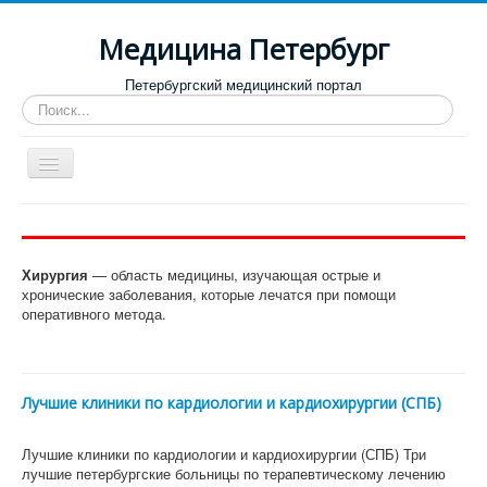
Медицина Петербург
Петербургский медицинский портал
Искать...
Toggle
Navigation
Больницы
Поликлиники
Хирургия
— область медицины, изучающая острые и
Роддома и женские консультации
хронические заболевания, которые лечатся при помощи
оперативного метода.
Диспансеры
Лучшие клиники по направлениям
Отзывы о медицинских учреждениях
Лучшие клиники по кардиологии и кардиохирургии (СПБ)
Лучшие клиники по кардиологии и кардиохирургии (СПБ) Три
лучшие петербургские больницы по терапевтическому лечению