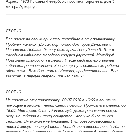
Адрес: 197341, Санкт-Петербург, проспект Королёва, дом 3,
литера А, корпус 1
27.07.16
Все время по своим причинам приходила в эту поликлинику.
Проблем никаких. До сих пор помню докторов Денисова и
Пташкина. Недавно была у деж. врача Беззубенко В. В. и в
соседнем кабинете молодого хирурга (мужчина). Молодцы!
Правильно планируют и лечат. И еще медсестер и врачей
кабинета рентгенологии. Когда к врачу с позитивом, работа
идет легко. Всю боль сняли (удалили) профессионально. Все
зависит, в первую очередь, от нас самих!
22.07.16
Не советую эту поликлинику. 22.07.2016 в 16:00 я вошла за
помощью в кабинет неотложной помощи. Прождала в очереди до
18:00. Мне нужно было удалить зуб. Доктор не менял новую
иглу, не набирал в шприц лекарство - всё уже было на его
столике. Он вколол мне буквально 1 мл обезболивающего и
через 5 минут начал удалять. Боль была невероятная. Тогда он
вколол с другой стороны ещё 1 мл и ещё через 5 минут удалил