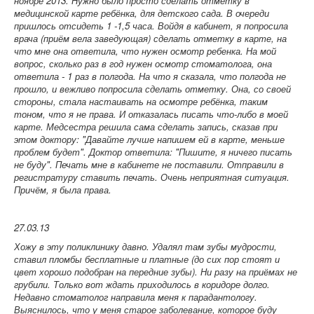
ноябре 2013. Нужно было просто сделать отметку в
медицинской карте ребёнка, для детского сада. В очереди
пришлось отсидеть 1 -1,5 часа. Войдя в кабинет, я попросила
врача (приём вела заведующая) сделать отметку в карте, на
что мне она ответила, что нужен осмотр ребенка. На мой
вопрос, сколько раз в год нужен осмотр стоматолога, она
ответила - 1 раз в полгода. На что я сказала, что полгода не
прошло, и вежливо попросила сделать отметку. Она, со своей
стороны, стала настаивать на осмотре ребёнка, таким
тоном, что я не права. И отказалась писать что-либо в моей
карте. Медсестра решила сама сделать запись, сказав при
этом доктору: "Давайте лучше напишем ей в карте, меньше
проблем будет". Доктор ответила: "Пишите, я ничего писать
не буду". Печать мне в кабинете не поставили. Отправили в
регистратуру ставить печать. Очень неприятная ситуация.
Причём, я была права.
27.03.13
Хожу в эту поликлинику давно. Удалял там зубы мудрости,
ставил пломбы бесплатные и платные (до сих пор стоят и
цвет хорошо подобран на передние зубы). Ни разу на приёмах не
грубили. Только вот ждать приходилось в коридоре долго.
Недавно стоматолог направила меня к парадантологу.
Выяснилось, что у меня старое заболевание, которое буду