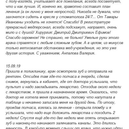
с полу-взгляда, учитывает все пожелания, всегда посоветует,
что и как лучше. И, конечно же, грамотно составит план
лечения (а он лично у меня непростой). Никогда не думала, что
захочется сидеть в кресле у стоматолога 24/7... От Тамары
Ивановны уходить не хочется! Спасибо! В регистратуре
прекрасный медперсонал, всегда подскажут, направят, очень
мило и с душой! Хирургия: Дмитрий Дмитриевич Ефимов!
Спасибо огромное! Не страшно, не больно! Умелые руки этого
врача справятся с любым сложным зубом. А в целом, из минусов
только ветховатая обстановка мед-учреждения, но это уже
другая история. С уважением, Анпалова Валерия.
15.09.19
Пришла в поликлинику, врач осмотрела зуб и отправила на
рентген. Отсидев там где-то полчаса в очереди, сделав
снимок, вернулась в кабинет, где от доктора услышала, что
пульпит и надо закладывать лекарство. Отходив около недели
с лекарством, я пришла в назначенное время. Оказалось, что
доктор не хотела меня принимать, потому что напутала в
таблице и нечаянно записала меня на другой день. По итогу,
прождав полчаса, взялась за лечение - открыла пломбу и я
услышала, что надо еще доложить лекарства и походить 2
недели! Спустя ещё где-то две недели мне опять открывают
зуб и наконец-то начинают залечивать каналы. Это длилось
вечность. В какой-то момент слышу от врача, что нужно идти