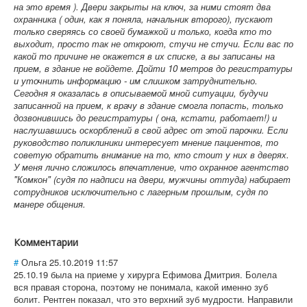
на это время ). Двери закрыты на ключ, за ними стоят два
охранника ( один, как я поняла, начальник второго), пускают
только сверяясь со своей бумажкой и только, когда кто то
выходит, просто так не откроют, стучи не стучи. Если вас по
какой то причине не окажется в их списке, а вы записаны на
прием, в здание не войдете. Дойти 10 метров до регистратуры
и уточнить информацию - им слишком затруднительно.
Сегодня я оказалась в описываемой мной ситуации, будучи
записанной на прием, к врачу в здание смогла попасть, только
дозвонившись до регистратуры ( она, кстати, работает!) и
наслушавшись оскорблений в свой адрес от этой парочки. Если
руководство поликлиники интересует мнение пациентов, то
советую обратить внимание на то, кто стоит у них в дверях.
У меня лично сложилось впечатление, что охранное агентство
"Комкон" (судя по надписи на двери, мужчины оттуда) набирает
сотрудников исключительно с лагерным прошлым, судя по
манере общения.
Комментарии
#
Ольга
25.10.2019 11:57
25.10.19 была на приеме у хирурга Ефимова Дмитрия. Болела
вся правая сторона, поэтому не понимала, какой именно зуб
болит. Рентген показал, что это верхний зуб мудрости. Направили