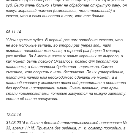
зуб. Было очень больно. Ничем не обработав открытую рану, он
ткнул марлевый тампон (сомневаюсь, что стерильный) и
сказал, что я сама виновата в том, что так больно.
08.11.14
У дочи кривые зубки. В первый раз нам ортодонт сказала, что
не все молочные выпали, во второй раз (через год), надо
вырвать последние молочные, в третий раз (через 3 месяца) -
уже поздно. За 3 месяца никаких новых коренных не выросло, и
как может быть поздно? Оказалось, поздно для бесплатной
пластинки, а для платных брейкетов - нормально. Самое
смешное, что спорить с ними бесполезно. По их утверждению,
пластинка ничего нам необходимого сделать не может, а в
платной клинике у знакомого врача всё рассчитали и поставили
без проблем и испорченной эмали. Очень печально, что врачи
стали коммерсантами, которые жалуются на низкую зарплату,
хотя и её они не заслужили.
12.04.14
31.03.2014 г. была в детской стоматологической поликлинике №
33, время 11:15. Приехала без ребёнка, т. к. осмотр проходили в