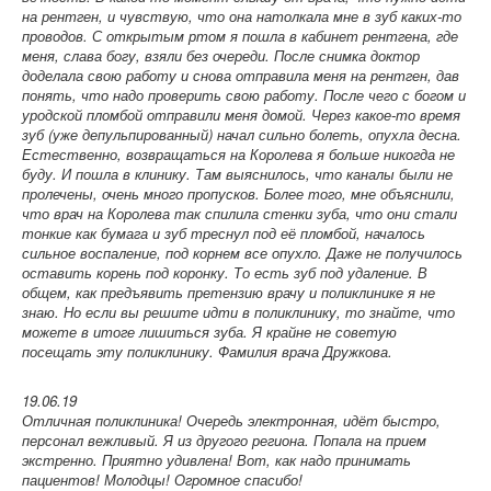
на рентген, и чувствую, что она натолкала мне в зуб каких-то
проводов. С открытым ртом я пошла в кабинет рентгена, где
меня, слава богу, взяли без очереди. После снимка доктор
доделала свою работу и снова отправила меня на рентген, дав
понять, что надо проверить свою работу. После чего с богом и
уродской пломбой отправили меня домой. Через какое-то время
зуб (уже депульпированный) начал сильно болеть, опухла десна.
Естественно, возвращаться на Королева я больше никогда не
буду. И пошла в клинику. Там выяснилось, что каналы были не
пролечены, очень много пропусков. Более того, мне объяснили,
что врач на Королева так спилила стенки зуба, что они стали
тонкие как бумага и зуб треснул под её пломбой, началось
сильное воспаление, под корнем все опухло. Даже не получилось
оставить корень под коронку. То есть зуб под удаление. В
общем, как предъявить претензию врачу и поликлинике я не
знаю. Но если вы решите идти в поликлинику, то знайте, что
можете в итоге лишиться зуба. Я крайне не советую
посещать эту поликлинику. Фамилия врача Дружкова.
19.06.19
Отличная поликлиника! Очередь электронная, идёт быстро,
персонал вежливый. Я из другого региона. Попала на прием
экстренно. Приятно удивлена! Вот, как надо принимать
пациентов! Молодцы! Огромное спасибо!