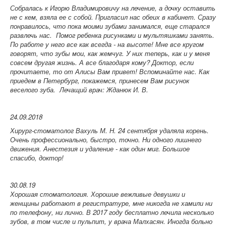
Собралась к Игорю Владимировичу на лечение, а дочку оставить
не с кем, взяла ее с собой. Пригласил нас обеих в кабинет. Сразу
понравилось, что пока моими зубами занимался, еще старался
развлечь нас. Помог ребенка рисунками и мультяшками занять.
По работе у него все как всегда - на высоте! Мне все кругом
говорят, что зубы мои, как жемчуг. У них теперь, как и у меня
совсем другая жизнь. А все благодаря кому? Доктор, если
прочитаете, то от Алисы Вам привет! Вспоминайте нас. Как
приедем в Петербург, покажемся, принесем Вам рисунок
веселого зуба.
Лечащий врач: Жданюк И. В.
24.09.2018
Хирург-стоматолог Вахуль М. Н. 24 сентября удаляла корень.
Очень профессионально, быстро, точно. Ни одного лишнего
движения. Анестезия и удаление - как один миг. Большое
спасибо, доктор!
30.08.19
Хорошая стоматология. Хорошие вежливые девушки и
женщины работают в регистратуре, мне никогда не хамили ни
по телефону, ни лично. В 2017 году бесплатно лечила несколько
зубов, в том числе и пульпит, у врача Малхасян. Иногда больно