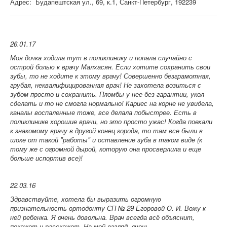
Адрес: Будапештская ул., 69, к.1, Санкт-Петербург, 192239
26.01.17
Моя дочка ходила тут в поликлинику и попала случайно с
острой болью к врачу Малхасян. Если хотите сохранить свои
зубы, то не ходите к этому врачу! Совершенно безграмотная,
грубая, неквалифицированная врач! Не захотела возиться с
зубом просто и сохранить. Пломбы у нее без гарантии, укол
сделать и то не смогла нормально! Кариес на корне не увидела,
каналы воспаленные тоже, все делала побыстрее. Есть в
поликлинике хорошие врачи, но это просто ужас! Когда поехали
к знакомому врачу в другой конец города, то там все были в
шоке от такой "работы" и оставление зуба в таком виде (к
тому же с огромной дырой, которую она просверлила и еще
больше испортив все)!
22.03.16
Здравствуйте, хотела бы выразить огромную
признательность ортодонту СП № 29 Егоровой О. И. Вожу к
ней ребенка. Я очень довольна. Врач всегда всё объяснит,
покажет и расскажет. На мой взгляд, очень