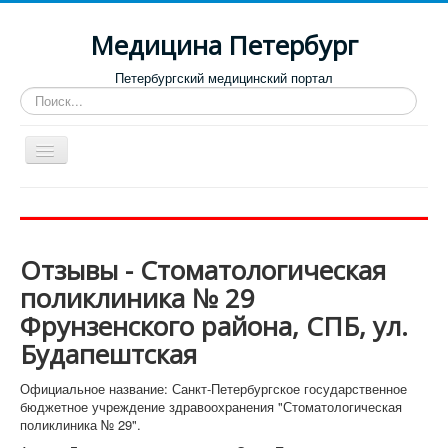
Медицина Петербург
Петербургский медицинский портал
Искать...
Toggle
Navigation
Больницы
Поликлиники
Отзывы - Стоматологическая
Роддома и женские консультации
поликлиника № 29
Диспансеры
Фрунзенского района, СПБ, ул.
Лучшие клиники по направлениям
Будапештская
Отзывы о медицинских учреждениях
Официальное название: Санкт-Петербургское государственное
бюджетное учреждение здравоохранения "Стоматологическая
поликлиника № 29".