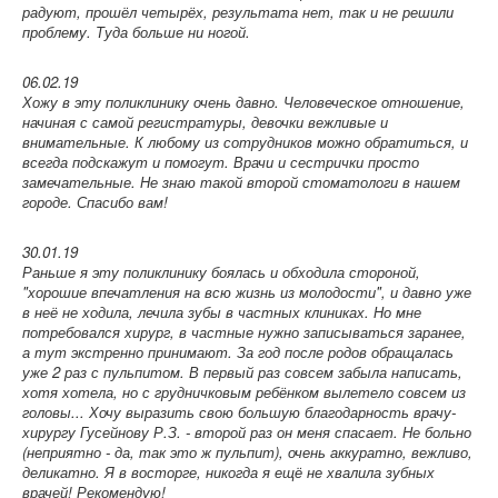
радуют, прошёл четырёх, результата нет, так и не решили
проблему. Туда больше ни ногой.
06.02.19
Хожу в эту поликлинику очень давно. Человеческое отношение,
начиная с самой регистратуры, девочки вежливые и
внимательные. К любому из сотрудников можно обратиться, и
всегда подскажут и помогут. Врачи и сестрички просто
замечательные. Не знаю такой второй стоматологи в нашем
городе. Спасибо вам!
30.01.19
Раньше я эту поликлинику боялась и обходила стороной,
"хорошие впечатления на всю жизнь из молодости", и давно уже
в неё не ходила, лечила зубы в частных клиниках. Но мне
потребовался хирург, в частные нужно записываться заранее,
а тут экстренно принимают. За год после родов обращалась
уже 2 раз с пульпитом. В первый раз совсем забыла написать,
хотя хотела, но с грудничковым ребёнком вылетело совсем из
головы... Хочу выразить свою большую благодарность врачу-
хирургу Гусейнову Р.З. - второй раз он меня спасает. Не больно
(неприятно - да, так это ж пульпит), очень аккуратно, вежливо,
деликатно. Я в восторге, никогда я ещё не хвалила зубных
врачей! Рекомендую!