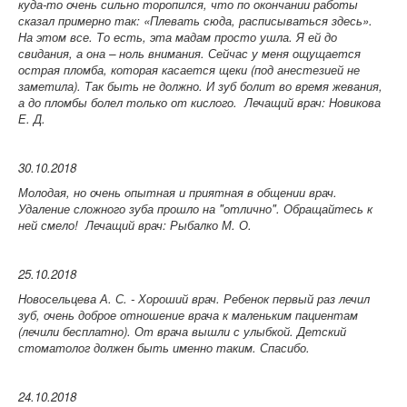
куда-то очень сильно торопился, что по окончании работы
сказал примерно так: «Плевать сюда, расписываться здесь».
На этом все. То есть, эта мадам просто ушла. Я ей до
свидания, а она – ноль внимания. Сейчас у меня ощущается
острая пломба, которая касается щеки (под анестезией не
заметила). Так быть не должно. И зуб болит во время жевания,
а до пломбы болел только от кислого.
Лечащий врач: Новикова
Е. Д.
30.10.2018
Молодая, но очень опытная и приятная в общении врач.
Удаление сложного зуба прошло на "отлично". Обращайтесь к
ней смело!
Лечащий врач: Рыбалко М. О.
25.10.2018
Новосельцева А. С. -
Хороший врач. Ребенок первый раз лечил
зуб, очень доброе отношение врача к маленьким пациентам
(лечили бесплатно). От врача вышли с улыбкой. Детский
стоматолог должен быть именно таким. Спасибо.
24.10.2018