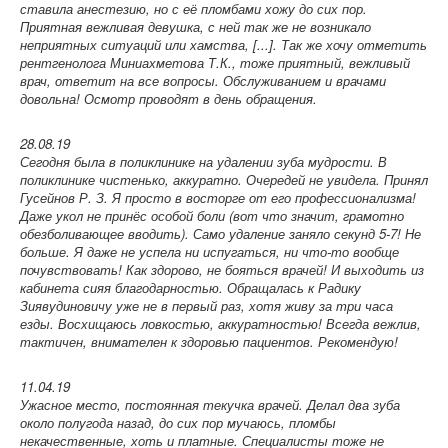
ставила анестезию, но с её пломбами хожу до сих пор.
Приятная вежливая девушка, с ней так же не возникало
неприятных ситуаций или хамства, [...]. Так же хочу отметить
рентгенолога Миниахметова Т.К., тоже приятный, вежливый
врач, ответит на все вопросы. Обслуживанием и врачами
довольна! Осмотр проводят в день обращения.
28.08.19
Сегодня была в поликлинике на удалении зуба мудрости. В
поликлинике чистенько, аккуратно. Очередей не увидела. Принял
Гусейнов Р. З. Я просто в восторге от его профессионализма!
Даже укол не принёс особой боли (вот что значит, грамотно
обезболивающее вводить). Само удаление заняло секунд 5-7! Не
больше. Я даже не успела ни испугаться, ни что-то вообще
почувствовать! Как здорово, не бояться врачей! И выходить из
кабинета сияя благодарностью. Обращалась к Радику
Зиявудиновичу уже не в первый раз, хотя живу за три часа
езды. Восхищаюсь ловкостью, аккуратностью! Всегда вежлив,
тактичен, внимателен к здоровью пациентов. Рекомендую!
11.04.19
Ужасное место, постоянная текучка врачей. Делал два зуба
около полугода назад, до сих пор мучаюсь, пломбы
некачественные, хоть и платные. Специалисты тоже не