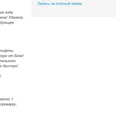
Запись на платный прием
ше года
ела! Удаляла
ледующее
 штифты
рург от Бога!
ательного
ло быстро!
!
уратно 1
проверку,