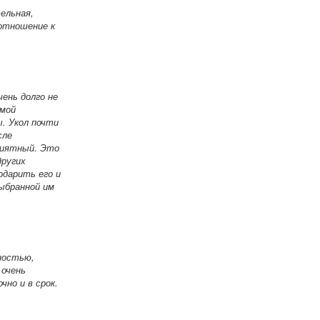
ельная,
 отношение к
ень долго не
амой
. Укол почти
сле
приятный. Это
других
одарить его и
ыбранной им
ностью,
 очень
но и в срок.