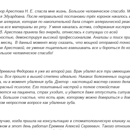
ор Арестова Н. Е. спасла мне жизнь. Большое человеческое спасибо. М
я Эдуардовна. После неправильной постановки трёх коронок началось 
я аллергия, которая по накопительной дала старт аллергической реак
на все материалы во рту. У меня началась астма, содержания кислород
5. Арестова приняла без очереди, отнеслась к ситуации со всей
стью, демонстрируя высокий профессионализм. Анализы и поиск при
н месяц. В данный момент могу сказать, что мощной отправной точк
е Арестовой, ее умение тщательно взвешивать все и бороться до ко
льшое человеческое спасибо!
дреевича Федорова я уже во второй раз. Врач удалял все три имеющие
и. Все прошло в вышей степени идеально. Никаких болезненных ощуще
, ни в момент удаления зуба. Доктор - настоящий мастер своего дела 
красный психолог. Его позитивный настрой и полное спокойствие
яются на пациента, страх уходит, и удается даже отпустить ситуа
. Большое счастье, что есть врач, которому можно довериться и до
ком непростом вопросе как удаление зуба.
лучаю, когда пришла на консультацию в стоматологическую клинику на
чом в этот день работал Еремеев Алексей Сергеевич. Такого отношен