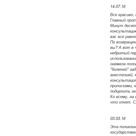
14.07.16
Все красиво,
Главный прот
Минут десять
консультацию
вас все равн
По возвращени
вы? А вот в 
небритый пар
использовани
онемела поло
"болючей" га
анестезией, 
консультация
приписками, 
подцепить ге
Ко всему, на
что хочет. С
03.03.16
Эта поликлин
государствен