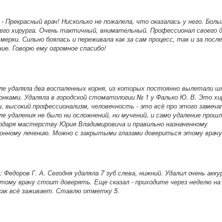
 -
Прекрасный врач! Нисколько не пожалела, что оказалась у него. Боль
его хирурга. Очень тактичный, внимательный. Профессионал своего д
мерки. Сильно боялась и переживала как за сам процесс, так и за пос
ие. Говорю ему огромное спасибо!
ле удаляла два воспаленных корня, из которых постоянно вылетали
онками. Удаляла в городской стоматологии № 1 у Фалько Ю. В. Это хи
, высокий профессионализм, человечность - это всё про этого замеч
ле удаления не было ни осложнений, ни мучений, и само удаление прош
одаря мастерству Юрия Владимировича и правильно назначенному
онному лечению. Можно с закрытыми глазами довериться этому врачу
: Федоров Г. А.
Сегодня удаляла 7 зуб слева, нижний. Удалил очень акк
тому врачу стоит доверять. Еще сказал - приходите через неделю на 
ак всё заживает. Ставлю отметку 5.