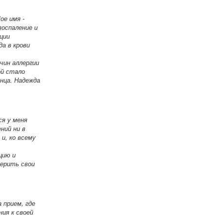
ое имя -
воспаление и
ции
а в крови
чин аллергии
ой стало
нца. Надежда
ся у меня
ний ни в
и, ко всему
цию и
верить свои
 прием, где
ия к своей