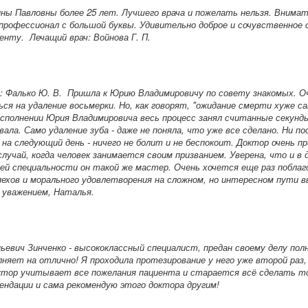
ины Павловны более 25 лет. Лучшего врача и пожелать нельзя. Внимат
профессионал с большой буквы. Удивительно доброе и сочувственное
иенту.
Лечащий врач: Войнова Г. П.
: Фалько Ю. В.
Пришла к Юрию Владимировичу по совету знакомых. Оч
ся на удаление восьмерки. Но, как говорят, "ожидание смерти хуже с
сполнении Юрия Владимировича весь процесс занял считанные секунды
ала. Само удаление зуба - даже не поняла, что уже все сделано. Ни по
и на следующий день - ничего не болит и не беспокоит. Доктор очень 
лучай, когда человек занимается своим призванием. Уверена, что и в 
ей специальности он такой же мастер. Очень хочется еще раз поблаг
ехов и морального удовлетворения на сложном, но интересном пути в
 уважением, Наталья.
ньевич
Зинченко
- высококлассный специалист, предан своему делу пол
няет на отлично! Я проходила протезирование у него уже второй раз,
ктор учитывает все пожелания пациента и старается всё сделать точ
ендации и сама рекомендую этого доктора другим!