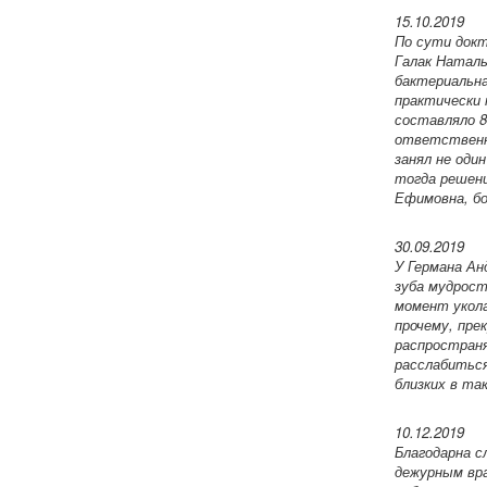
15.10.2019
По сути докт
Галак Наталь
бактериальна
практически 
составляло 8
ответственно
занял не оди
тогда решени
Ефимовна, бо
30.09.2019
У Германа Ан
зуба мудрост
момент укола
прочему, пре
распростран
расслабиться
близких в та
10.12.2019
Благодарна с
дежурным вра