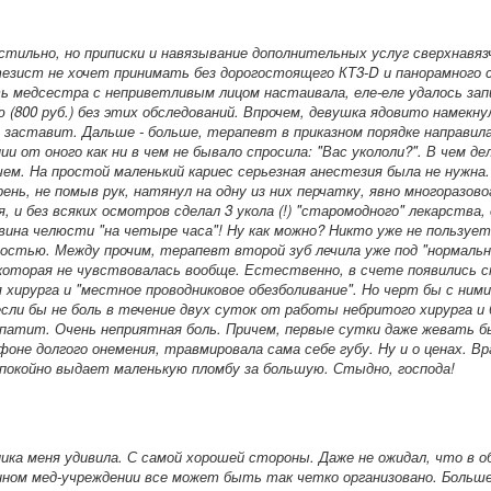
 стильно, но приписки и навязывание дополнительных услуг сверхнавяз
езист не хочет принимать без дорогостоящего КТ3-D и панорамного сн
 медсестра с неприветливым лицом настаивала, еле-еле удалось зап
 (800 руб.) без этих обследований. Впрочем, девушка ядовито намекну
о заставит. Дальше - больше, терапевт в приказном порядке направила
и от оного как ни в чем не бывало спросила: "Вас укололи?". В чем де
чем. На простой маленький кариес серьезная анестезия была не нужна.
ень, не помыв рук, натянул на одну из них перчатку, явно многоразово
я, и без всяких осмотров сделал 3 укола (!) "старомодного" лекарства,
вина челюсти "на четыре часа"! Ну как можно? Никто уже не пользуе
достью. Между прочим, терапевт второй зуб лечила уже под "нормальн
которая не чувствовалась вообще. Естественно, в счете появились с
 хирурга и "местное проводниковое обезболивание". Но черт бы с ними
если бы не боль в течение двух суток от работы небритого хирурга и 
патит. Очень неприятная боль. Причем, первые сутки даже жевать б
 фоне долгого онемения, травмировала сама себе губу. Ну и о ценах. В
покойно выдает маленькую пломбу за большую. Стыдно, господа!
ика меня удивила. С самой хорошей стороны. Даже не ожидал, что в 
ном мед-учреждении все может быть так четко организовано. Больш