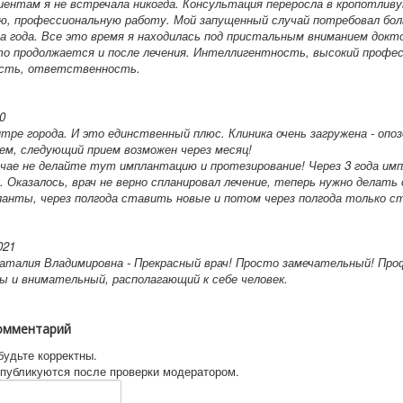
иентам я не встречала никогда. Консультация переросла в кропотливу
ю, профессиональную работу. Мой запущенный случай потребовал бо
а года. Все это время я находилась под пристальным вниманием докто
что продолжается и после лечения. Интеллигентность, высокий профе
сть, ответственность.
0
нтре города. И это единственный плюс. Клиника очень загружена - опоз
ем, следующий прием возможен через месяц!
учае не делайте тут имплантацию и протезирование! Через 3 года и
 Оказалось, врач не верно спланировал лечение, теперь нужно делать
анты, через полгода ставить новые и потом через полгода только с
021
аталия Владимировна - Прекрасный врач! Просто замечательный! Про
ы и внимательный, располагающий к себе человек.
омментарий
будьте корректны.
публикуются после проверки модератором.