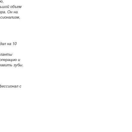
ю,
льшой объем
ра. Он на
ссионализм,
дал на 10
мпланты
 операцию и
тавить зубы.
фессионал с