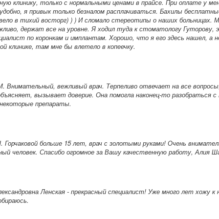
ную клинику, только с нормальными ценами в прайсе. При оплате у ме
 удобно, я привык только безналом расплачиваться. Бахилы бесплатны
вело в тихий восторг) ) ) И сломало стереотипы о наших больницах. 
ливо, держат все на уровне. Я ходил туда к стоматологу Гуторову, 
циалист по коронкам и имплантам. Хорошо, что я его здесь нашел, а не
ой клинике, там мне бы влетело в копеечку.
М.
Внимательный, вежливый врач. Терпеливо отвечает на все вопросы
ъясняет, вызывает доверие. Она помогла наконец-то разобраться с
 некоторые препараты.
Ш. Горчаковой больше 15 лет, врач с золотыми руками! Очень внимате
й человек. Спасибо огромное за Вашу качественную работу, Алия Ш
лександровна
Ленская
- прекрасный специалист! Уже много лет хожу к 
обираюсь.