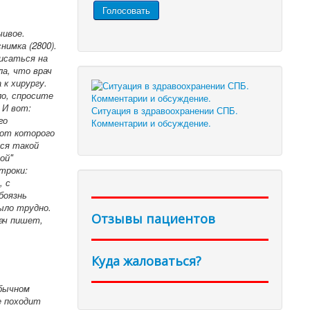
чивое.
имка (2800).
исаться на
ла, что врач
 к хирургу.
ло, спросите
 И вот:
Ситуация в здравоохранении СПБ.
го
Комментарии и обсуждение.
 от которого
тся такой
ой"
троки:
, с
боязнь
ыло трудно.
Отзывы пациентов
рач пишет,
Куда жаловаться?
обычном
е походит