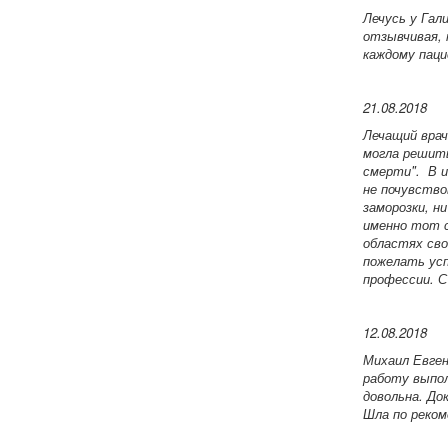
Лечусь у Гал
отзывчивая, 
каждому пац
21.08.2018
Лечащий врач
могла решить
смерти". В и
не почувствов
заморозки, н
именно тот с
областях сво
пожелать усп
профессии. С
12.08.2018
Михаил Евге
работу выпол
довольна. До
Шла по реком