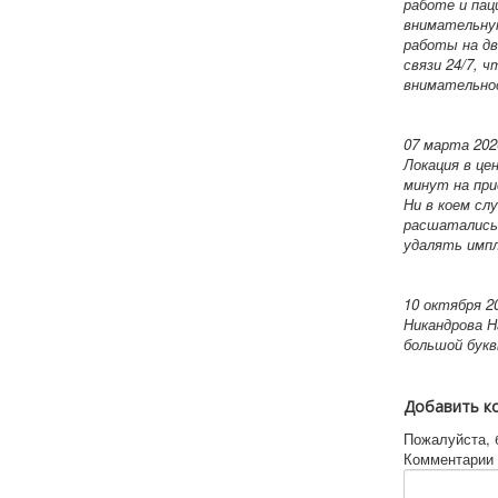
работе и пац
внимательну
работы на дв
связи 24/7, 
внимательно
07 марта 202
Локация в це
минут на при
Ни в коем сл
расшатались.
удалять импл
10 октября 2
Никандрова Н
большой букв
Добавить к
Пожалуйста, 
Комментарии 