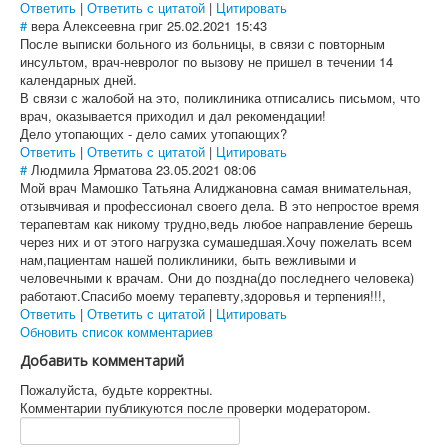
Ответить
|
Ответить с цитатой
|
Цитировать
#
вера Алексеевна григ
25.02.2021 15:43
После выписки больного из больницы, в связи с повторным
инсультом, врач-невролог по вызову не пришел в течении 14
календарных дней.
В связи с жалобой на это, поликлиника отписались письмом, что
врач, оказывается приходил и дал рекомендации!
Дело утопающих - дело самих утопающих?
Ответить
|
Ответить с цитатой
|
Цитировать
#
Людмила Ярматова
23.05.2021 08:06
Мой врач Мамошко Татьяна Алиджановна самая внимательная,
отзывчивая и профессионал своего дела. В это непростое время
терапевтам как никому трудно,ведь любое направление берешь
через них и от этого нагрузка сумашедшая.Хочу пожелать всем
нам,пациентам нашей поликлиники, быть вежливыми и
человечными к врачам. Они до поздна(до последнего человека)
работают.Спасибо моему терапевту,здоровья и терпения!!!,
Ответить
|
Ответить с цитатой
|
Цитировать
Обновить список комментариев
Добавить комментарий
Пожалуйста, будьте корректны.
Комментарии публикуются после проверки модератором.