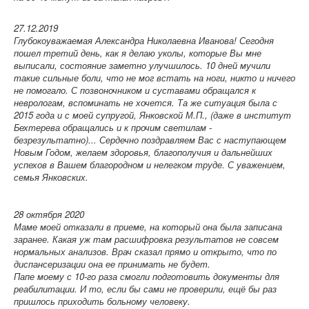
27.12.2019
Глубокоуважаемая Александра Николаевна Иванова! Сегодня
пошел третий день, как я делаю уколы, которые Вы мне
выписали, состояние заметно улучшилось. 10 дней мучили
такие сильные боли, что не мог встать на ноги, никто и ничего
не помогало. С позвоночником и суставами обращался к
неврологам, вспоминать не хочется. Та же ситуация была с
2015 года и с моей супругой, Янковской М.П., (даже в институт
Бехтерева обращались и к прочим светилам -
безрезультатно)... Сердечно поздравляем Вас с наступающем
Новым Годом, желаем здоровья, благополучия и дальнейших
успехов в Вашем благородном и нелегком труде. С уважением,
семья Янковских.
28 октября 2020
Маме моей отказали в приеме, на который она была записана
заранее. Какая уж там расшифровка результатов не совсем
нормальных анализов. Врач сказал прямо и открыто, что по
диспансеризации она ее принимать не будет.
Папе моему с 10-го раза смогли подготовить документы для
реабилитации. И то, если бы сами не проверили, ещё бы раз
пришлось приходить больному человеку.