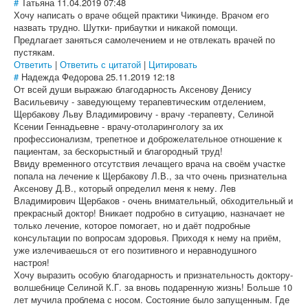
#
Татьяна
11.04.2019 07:48
Хочу написать о враче общей практики Чикинде. Врачом его
назвать трудно. Шутки- прибаутки и никакой помощи.
Предлагает заняться самолечением и не отвлекать врачей по
пустякам.
Ответить
|
Ответить с цитатой
|
Цитировать
#
Надежда Федорова
25.11.2019 12:18
От всей души выражаю благодарность Аксенову Денису
Васильевичу - заведующему терапевтическим отделением,
Щербакову Льву Владимировичу - врачу -терапевту, Селиной
Ксении Геннадьевне - врачу-отоларингологу за их
профессионализм, трепетное и доброжелательное отношение к
пациентам, за бескорыстный и благородный труд!
Ввиду временного отсутствия лечащего врача на своём участке
попала на лечение к Щербакову Л.В., за что очень признательна
Аксенову Д.В., который определил меня к нему. Лев
Владимирович Щербаков - очень внимательный, обходительный и
прекрасный доктор! Вникает подробно в ситуацию, назначает не
только лечение, которое помогает, но и даёт подробные
консультации по вопросам здоровья. Приходя к нему на приём,
уже излечиваешься от его позитивного и неравнодушного
настроя!
Хочу выразить особую благодарность и признательность доктору-
волшебнице Селиной К.Г. за вновь подаренную жизнь! Больше 10
лет мучила проблема с носом. Состояние было запущенным. Где