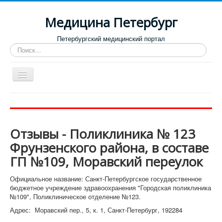
Медицина Петербург
Петербургский медицинский портал
Искать...
Toggle
Navigation
Больницы
Поликлиники
Отзывы - Поликлиника № 123
Роддома и женские консультации
Фрунзенского района, в составе
Диспансеры
ГП №109, Моравский переулок
Лучшие клиники по направлениям
Официальное название: Санкт-Петербургское государственное
Отзывы о медицинских учреждениях
бюджетное учреждение здравоохранения "Городская поликлиника
№109", Поликлиническое отделение №123.
Адрес: Моравский пер., 5, к. 1, Санкт-Петербург, 192284