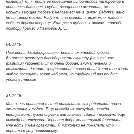
назвать), т. к. после её посещения испортилось настроение и
поднялось давление. Грубая, изощренно хамовитая, не
испытывающая любовь к человечеству в целом. Бедняга, явно
не на своем месте. Радует, что молода и, возможно, найдёт
себя на другом поприще. Ещё раз о чудесных врачах - спасибо
доктору Грамзо и Ивановой А. С.
04.08.18
Проходила диспансеризацию, была в смотровой кабине.
Выражаю огромную благодарность акушеру (не знаю, как
фамилия) кабинета. Это очень добрая, внимательная и
отзывчивая доктор. Профессионал своего дела! Хотя я не очень
люблю посещать этот кабинет, но следующий раз пойду с
удовольствием!
31.07.18
Мне очень нравится в этой поликлинике как работают врачи,
отношение к людям. Ещё никогда не нагрубили, всегда
выслушают. Нужна справка или анализы сдать - помогут, ещё
никогда не отказали. Персонал доброжелательный (поверьте,
мне есть с чем сравнить). Я нисколько не пожалела, что
перешла в эту поликлинику.