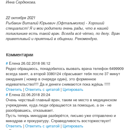
Инна Сердюкова.
22 октября 2021
Рыбакин Виталий Юрьевич (Офтальмолог) - Хороший
специалист! Я и мои родители очень рады, что в нашей
поликлинике есть такой врач. Всегда всё чётко, по делу. Врач
приветливый и приятный в общении. Рекомендую.
Комментарии
#
Елена
26.02.2018 06:12
Редко обращаюсь, понадобилось вызвать врача телефон 6499909
всегда занят, а второй 3380124 сбрасывает тебя после 37 минут
ожидания ( номер в очереди один), это форменное
издевательство!!!! Да и денеги снимаются пока ждёшь !!!!!
Ответить
|
Ответить с цитатой
|
Цитировать
#
Елена
22.06.2018 20:24
Очень черствый главный врач, таким не место в медицинском
учреждении, куда люди обращаются за помощью, а он - не
разобравшись, отказывает.
Пусть теперь минздрав разберётся, письмо уже отправлено и
минздрав и прокуратуру. Справедливость восторжествует!
Ответить
|
Ответить с цитатой
|
Цитировать