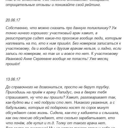
отрицательные отзывы и понижайте свой рейтинг.
20.06.17
Собственно, что можно сказать про данную поликлинику? Уж
точно ничего хорошего: участковый врач хамит, в
регистратуре сидят какие-то прохожие вообще люди, которым
наплевать на то, кто к ним пришёл. Без номерков записаться к
участковому, да и вообще к другим врачам нельзя, и ладно, если
запись по номеркам, но так их и вовсе то нет. К участковому
Ивановой Анне Сергеевне вообще не попасть! Уже месяц
прошёл!
13.06.17
До справочного не дозвониться, просто не берут трубку.
Приходишь на приём к врачу Лапидус, она в дверях тебя
спрашивает, ну что вы пришли? Хамит, разговаривает так,
как-будто мы с ней подруги сто лет. Никакого уважения, а с
бабульками, которые ей подарочки носят по сорок минут
обсуждают свою жизнь. Сидела, как-то у кабинета и слышала,
как они пенсию обсуждают, кто сколько зарабатывает, кто
что почём, где купил и т.д. Толку от такого врача нет.
Возьмите во внимание! Мы не хотим такого врача у себя на