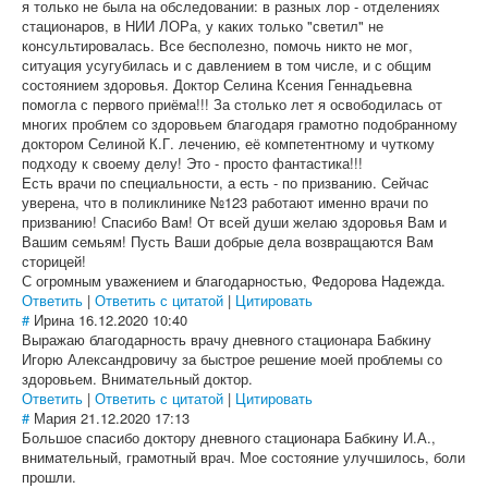
я только не была на обследовании: в разных лор - отделениях
стационаров, в НИИ ЛОРа, у каких только "светил" не
консультировалась. Все бесполезно, помочь никто не мог,
ситуация усугубилась и с давлением в том числе, и с общим
состоянием здоровья. Доктор Селина Ксения Геннадьевна
помогла с первого приёма!!! За столько лет я освободилась от
многих проблем со здоровьем благодаря грамотно подобранному
доктором Селиной К.Г. лечению, её компетентному и чуткому
подходу к своему делу! Это - просто фантастика!!!
Есть врачи по специальности, а есть - по призванию. Сейчас
уверена, что в поликлинике №123 работают именно врачи по
призванию! Спасибо Вам! От всей души желаю здоровья Вам и
Вашим семьям! Пусть Ваши добрые дела возвращаются Вам
сторицей!
С огромным уважением и благодарностью, Федорова Надежда.
Ответить
|
Ответить с цитатой
|
Цитировать
#
Ирина
16.12.2020 10:40
Выражаю благодарность врачу дневного стационара Бабкину
Игорю Александровичу за быстрое решение моей проблемы со
здоровьем. Внимательный доктор.
Ответить
|
Ответить с цитатой
|
Цитировать
#
Мария
21.12.2020 17:13
Большое спасибо доктору дневного стационара Бабкину И.А.,
внимательный, грамотный врач. Мое состояние улучшилось, боли
прошли.