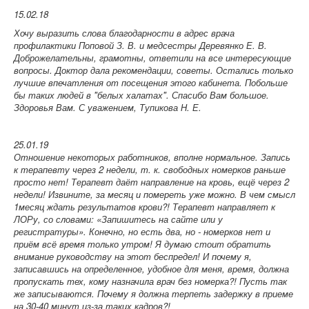
15.02.18
Хочу выразить слова благодарности в адрес врача
профилактики Поповой З. В. и медсестры Деревянко Е. В.
Доброжелательны, грамотны, ответили на все интересующие
вопросы. Доктор дала рекомендации, советы. Остались только
лучшие впечатления от посещения этого кабинета. Побольше
бы таких людей в "белых халатах". Спасибо Вам большое.
Здоровья Вам. С уважением, Тупикова Н. Е.
25.01.19
Отношение некоторых работников, вполне нормальное. Запись
к терапевту через 2 недели, т. к. свободных номерков раньше
просто нет! Терапевт даёт направление на кровь, ещё через 2
недели! Извините, за месяц и помереть уже можно. В чем смысл
1месяц ждать результатов крови?! Терапевт направляет к
ЛОРу, со словами: «Запишитесь на сайте или у
регистратуры». Конечно, но есть два, но - номерков нет и
приём всё время только утром! Я думаю стоит обратить
внимание руководству на этот беспредел! И почему я,
записавшись на определенное, удобное для меня, время, должна
пропускать тех, кому назначила врач без номерка?! Пусть так
же записываются. Почему я должна терпеть задержку в приеме
на 30-40 минут из-за таких кадров?!