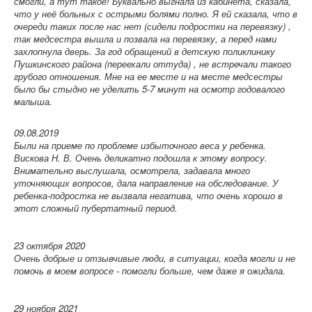
смогли, а тут такое! Буквально выгнала из кабинета, сказала,
что у неё больных с острыми болями полно. Я ей сказала, что в
очереди таких после нас нет (сидели подростки на перевязку) ,
так медсестра вышла и позвала на перевязку, а перед нами
захлопнула дверь. За год обращений в детскую поликлинику
Пушкинского района (переехали оттуда) , не встречали такого
грубого отношения. Мне на ее месте и на месте медсестры
было бы стыдно не уделить 5-7 минут на осмотр годовалого
малыша.
09.08.2019
Были на приеме по проблеме избыточного веса у ребенка.
Вискова Н. В. Очень деликатно подошла к этому вопросу.
Внимательно выслушала, осмотрела, задавала много
уточняющих вопросов, дала направление на обследование. У
ребенка-подростка не вызвала негатива, что очень хорошо в
этот сложный пубертатный период.
23 октября 2020
Очень добрые и отзывчивые люди, в ситуации, когда могли и не
помочь в моем вопросе - помогли больше, чем даже я ожидала.
29 ноября 2021