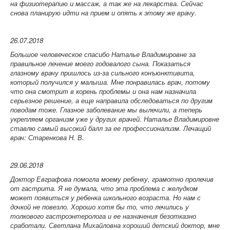
на физиотерапию и массаж, а так же на лекарства. Сейчас
снова планирую идти на прием и опять к этому же врачу.
26.07.2018
Большое человеческое спасибо Наталье Владимировне за
правильное лечение моего годовалого сына. Показаться
глазному врачу пришлось из-за сильного конъюнктивита,
который получился у малыша. Мне понравилась врач, потому
что она смотрит в корень проблемы и она нам назначила
серьезное решение, а еще направила обследоваться по другим
поводам тоже. Глазное заболевание мы вылечили, а теперь
укрепляем организм уже у других врачей. Наталье Владимировне
ставлю самый высокий балл за ее профессионализм.
Лечащий
врач: Старенкова Н. В.
29.06.2018
Доктор Евграфова помогла моему ребенку, грамотно пролечив
от гастрита. Я не думала, что эта проблема с желудком
может появиться у ребенка школьного возраста. Но нам с
дочкой не повезло. Хорошо хотя бы то, что лечились у
толкового гастроэнтеролога и ее назначения безотказно
сработали. Светлана Михайловна хороший детский доктор, мне