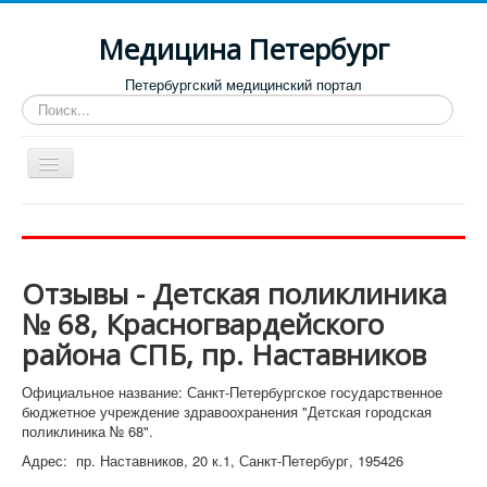
Медицина Петербург
Петербургский медицинский портал
Искать...
Toggle
Navigation
Больницы
Поликлиники
Отзывы - Детская поликлиника
Роддома и женские консультации
№ 68, Красногвардейского
Диспансеры
района СПБ, пр. Наставников
Лучшие клиники по направлениям
Официальное название: Санкт-Петербургское государственное
Отзывы о медицинских учреждениях
бюджетное учреждение здравоохранения "Детская городская
поликлиника № 68".
Адрес: пр. Наставников, 20 к.1, Санкт-Петербург, 195426