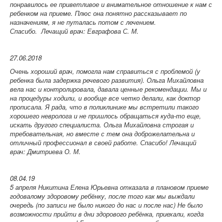
понравилось ее приветливое и внимательное отношение к нам с
ребенком на приеме. Плюс она понятно рассказывает по
назначениям, я не путалась потом с лечением.
Спасибо.
Лечащий врач: Евграфова С. М.
27.06.2018
Очень хороший врач, помогла нам справиться с проблемой (у
ребенка была задержка речевого развития). Ольга Михайловна
вела нас и контролировала, давала ценные рекомендации. Мы и
на процедуры ходили, и вообще все четко делали, как доктор
прописала. Я рада, что в поликлинике мы встретили такого
хорошего невролога и не пришлось обращаться куда-то еще,
искать другого специалиста. Ольга Михайловна строгая и
требовательная, но вместе с тем она доброжелательна и
отличный профессионал в своей работе. Спасибо!
Лечащий
врач: Дмитриева О. М.
08.04.19
5 апреля Никитина Елена Юрьевна отказала в плановом приеме
годовалому здоровому ребёнку, после того как мы выждали
очередь (по записи не было никого до нас и после нас) Не было
возможности прийти в дни здорового ребёнка, приехали, когда