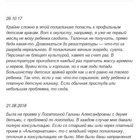
26.10.17
Крайне сложно в этой поликлинике попасть к профильным
детским врачам. Вот к окулисту, например, я уже не первый
месяц не могу ребенка сводить. Талончик не получить, прямо
беда какая-то. Дозвониться до регистратуры — что-то из
разряда нереального. В поликлинике вечные очереди, суета.
Персонал не блещет культурой, хамят на счет раз. В
регистратуре приходится каждый раз тратить массу времени
и нервов. Врачи есть и хорошие, но к ним поди попади.
Большинству детских врачей вроде как и всё равно на твоего
ребенка. Так что, если у нас что-то серьезное, веду ребенка в
платную детскую клинику. Если обычная простуда или
небольшая проблемка, то сюда.
21.08.2018
Была на приеме у Логаткиной Галины Александровны с двумя
детьми, с проблемой по логопедии. В каждом случае мне давали
полную консультацию. Если со старшей мы шли через платный
прием в «Альтернативе», то с младшей через поликлинику,
отличия в консультациях не было. Мне были даны направления