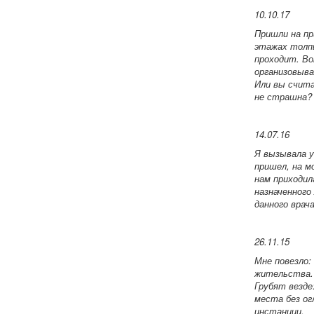
10.10.17
Пришли на при
этажах толпы
проходит. Воп
организовыв
Или вы счит
не страшна?
14.07.16
Я вызывала у
пришел, на м
нам приходил
назначенного
данного врач
26.11.15
Мне повезло:
жительства. 
Грубят везде
места без о
инстанции.