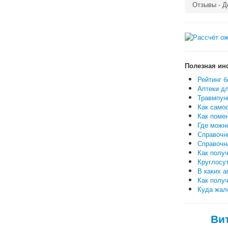
Отзывы - Д
Полезная ин
Рейтинг б
Аптеки дл
Травмпунк
Как самос
Как поме
Где можн
Справочн
Справочн
Как полу
Круглосут
В каких а
Как полу
Куда жало
Ви