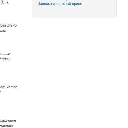
В. Н.
Запись на платный прием
правильно
ная.
орошим
 врач:
яет чётко,
й
назначает
участке