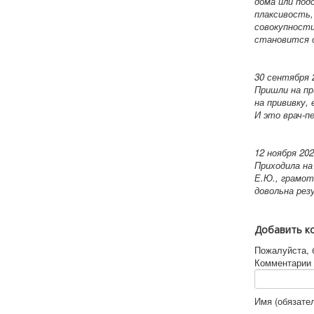
дома или под
плаксивость, 
совокупности
становится с
30 сентября 
Пришли на пр
на прививку,
И это врач-п
12 ноября 20
Приходила на
Е.Ю., грамот
довольна рез
Добавить к
Пожалуйста, 
Комментарии 
Имя (обязате