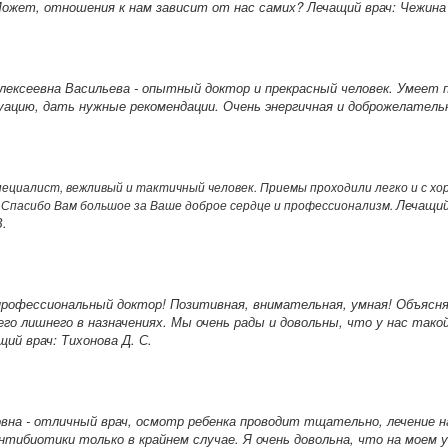
Может, отношения к нам зависит от нас самих?
Лечащий врач: Чежина 
Алексеевна
Васильева
- опытный доктор и прекрасный человек. Умеет 
ацию, дать нужные рекомендации. Очень энергичная и доброжелатель
ециалист, вежливый и тактичный человек. Приемы проходили легко и с х
Лечащий
 Спасибо Вам большое за Ваше доброе сердце и профессионализм.
В.
рофессиональный доктор! Позитивная, внимательная, умная! Объясн
его лишнего в назначениях. Мы очень рады и довольны, что у нас тако
щий врач: Тихонова Д. С.
вна - отличный врач, осмотр ребенка проводит тщательно, лечение 
нтибиотики только в крайнем случае. Я очень довольна, что на моем 