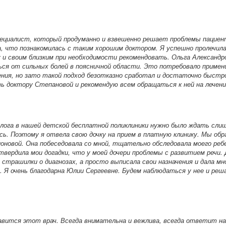
ециалист, который продуманно и взвешенно решает проблемы пациен
а, что познакомилась с таким хорошим доктором. Я успешно пролечилас
 и своим близким при необходимости рекомендовать. Ольга Александр
ся от сильных болей в поясничной области. Это потребовало приме
ения, но зато такой подход безотказно сработал и достаточно быст
ь доктору Степановой и рекомендую всем обращаться к ней на лечени
лога в нашей детской бесплатной поликлиники нужно было ждать слиш
сь. Поэтому я отвела свою дочку на прием в платную клинику. Мы обр
оновой. Она побеседовала со мной, тщательно обследовала моего ребе
твердила мои догадки, что у моей дочери проблемы с развитием речи.
 страшилки о диагнозах, а просто выписала свои назначения и дала мн
. Я очень благодарна Юлии Сергеевне. Будем наблюдаться у нее и ре
авится этот врач. Всегда внимательна и вежлива, всегда ответит на