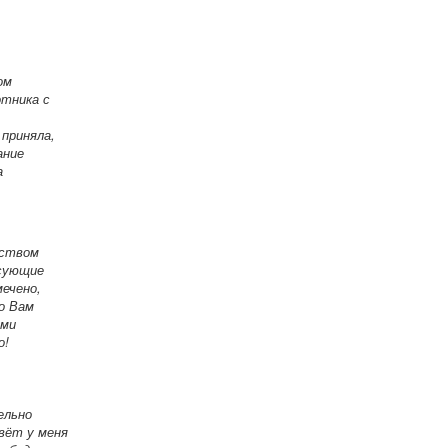
ом
отника с
 приняла,
ание
а
еством
есующие
мечено,
о Вам
ими
о!
ельно
вёт у меня