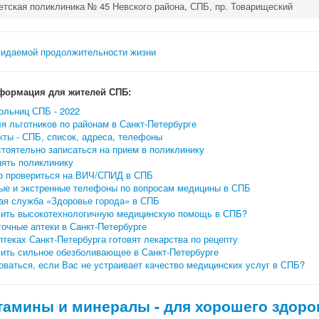
етская поликлиника № 45 Невского района, СПБ, пр. Товарищеский
формация для жителей СПБ:
ольниц СПБ - 2022
я льготников по районам в Санкт-Петербурге
ты - СПБ, список, адреса, телефоны
тоятельно записаться на прием в поликлинику
нять поликлинику
о провериться на ВИЧ/СПИД в СПБ
ые и экстренные телефоны по вопросам медицины в СПБ
ая служба «Здоровье города» в СПБ
чить высокотехнологичную медицинскую помощь в СПБ?
очные аптеки в Санкт-Петербурге
птеках Санкт-Петербурга готовят лекарства по рецепту
чить сильное обезболивающее в Санкт-Петербурге
ваться, если Вас не устраивает качество медицинских услуг в СПБ?
тамины и минералы - для хорошего здоро