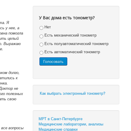
У Вас дома есть тонометр?
та. Я
Нет
ь у нее, а
овна помогла
Есть механический тонометр
нить целый
Есть полуавтоматический тонометр
ро. Выражаю
е.
Есть автоматический тонометр
ком долго,
атились к
нка.
 Доктор не
Как выбрать электронный тонометр?
ого полезных
шать свою
МРТ в Санкт-Петербурге
Медицинские лаборатории, анализы
 все вопросы
Медицинские справки