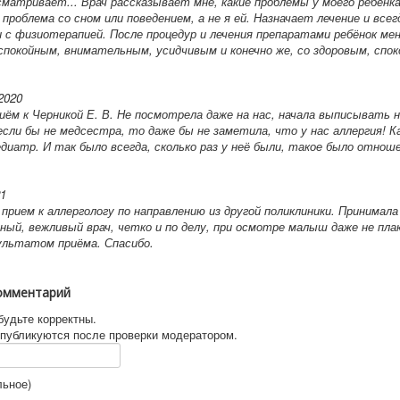
сматривает... Врач рассказывает мне, какие проблемы у моего ребёнка
проблема со сном или поведением, а не я ей. Назначает лечение и всег
 с физиотерапией. После процедур и лечения препаратами ребёнок ме
покойным, внимательным, усидчивым и конечно же, со здоровым, спок
2020
иём к Черникой Е. В. Не посмотрела даже на нас, начала выписывать 
 если бы не медсестра, то даже бы не заметила, что у нас аллергия! К
едиатр. И так было всегда, сколько раз у неё были, такое было отнош
21
 прием к аллергологу по направлению из другой поликлиники. Принимал
ный, вежливый врач, четко и по делу, при осмотре малыш даже не плак
ультатом приёма. Спасибо.
омментарий
будьте корректны.
публикуются после проверки модератором.
льное)