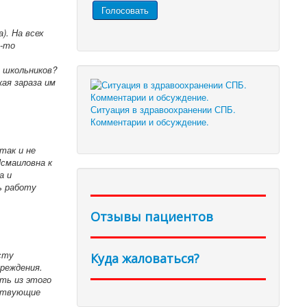
). На всех
я-то
 школьников?
ая зараза им
Ситуация в здравоохранении СПБ.
Комментарии и обсуждение.
так и не
Исмаиловна к
а и
ь работу
Отзывы пациентов
сту
Куда жаловаться?
реждения.
ть из этого
тствующие