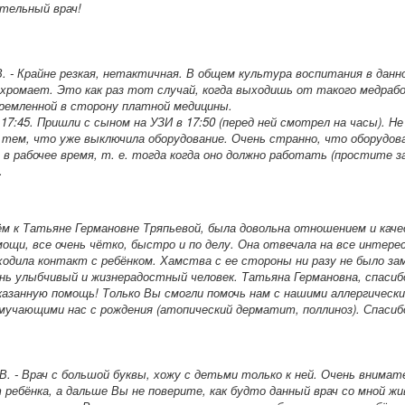
тельный врач!
В. - Крайне резкая, нетактичная. В общем культура воспитания в данн
хромает. Это как раз тот случай, когда выходишь от такого медраб
ремленной в сторону платной медицины.
17:45. Пришли с сыном на УЗИ в 17:50 (перед ней смотрел на часы). Не
тем, что уже выключила оборудование. Очень странно, что оборудов
в рабочее время, т. е. тогда когда оно должно работать (простите з
.
ём к Татьяне Германовне Тряпьевой, была довольна отношением и кач
мощи, все очень чётко, быстро и по делу. Она отвечала на все интер
ходила контакт с ребёнком. Хамства с ее стороны ни разу не было за
нь улыбчивый и жизнерадостный человек. Татьяна Германовна, спасиб
казанную помощь! Только Вы смогли помочь нам с нашими аллергическ
мучающими нас с рождения (атопический дерматит, поллиноз). Спасиб
В. - Врач с большой буквы, хожу с детьми только к ней. Очень внимат
ребёнка, а дальше Вы не поверите, как будто данный врач со мной жи