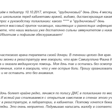
ём к педиатру 10.10.2017, вторник, "грудничковый" день (дочь 4 месяца
 школьников перед кабинетами врачей, видимо, диспансеризация кака
рос к руководству поликлиники: какого ***** в "грудничковый" день
ается массовый приток чихающих, кашляющих и разносящих инфекцию
аете, что наши малыши уже достаточно сильны иммунитетом и никак
 Идиотизм и пофигизм обескураживает!
часткового врача терапевта своей дочери. В течении целого дня врач 
ои звонки в регистратуру мне говорили, что врач Самигуллина Фаина 
а и оказала медицинскую помощь. Моя дочь так и осталась без осмотр
 лечения, хотя я говорила, что у нее острые боли. Прошу организоват
а и не оставить это без внимания.
 дочь болеет крайне редко, лечимся по полису ДМС в поликлинике по ме
И всякий раз сталкиваемся с открытым хамством в стенах этого уч
: в регистратуре, в лаборатории, в кабинетах. Поэтому хочется бежа
глядки. Это очень неприятно. Подумываю написать жалобу в соотве