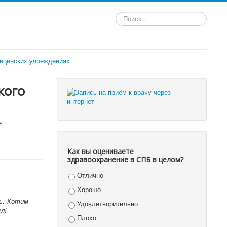
Искать...
ицинских учреждениях
кого
е
Как вы оцениваете
здравоохранение в СПБ в целом?
Отлично
Хорошо
ть. Хотим
Удовлетворительно
л!
Плохо