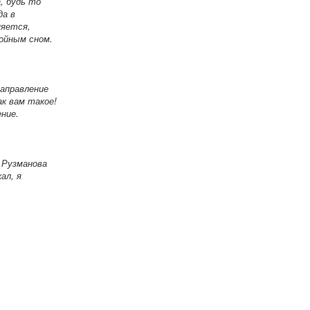
, будь то
да в
няется,
ойным сном.
направление
ак вам такое!
ение.
а Рузманова
ал, я