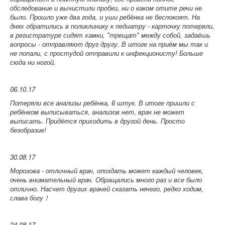
обследование и вычистили пробки, ни о каком отите речи не
было. Прошло уже два года, и уши ребёнка не беспокоят. На
днях обратились в поликлинику к педиатру - карточку потеряли,
в регистратуре сидят хамки, "трещат" между собой, задаёшь
вопросы - отправляют друг другу. В итоге на приём мы так и
не попали, с простудой отправили к инфекционисту! Больше
сюда ни ногой.
06.10.17
Потеряли все анализы ребёнка, 6 штук. В итоге пришли с
ребёнком выписываться, анализов нет, врач не может
выписать. Придётся приходить в другой день. Просто
безобразие!
30.08.17
Морозова - отличный врач, опоздать может каждый человек,
очень внимательный врач. Обращались много раз и все было
отлично. Насчет других врачей сказать нечего, редко ходим,
слава богу！
24.08.17