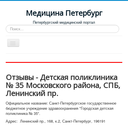
Медицина Петербург
Петербургский медицинский портал
Искать...
Toggle
Navigation
Больницы
Поликлиники
Отзывы - Детская поликлиника
Роддома и женские консультации
№ 35 Московского района, СПБ,
Диспансеры
Ленинский пр.
Лучшие клиники по направлениям
Официальное название: Санкт-Петербургское государственное
Отзывы о медицинских учреждениях
бюджетное учреждение здравоохранения "Городская детская
поликлиника № 35".
Адрес: Ленинский пр., 168, к.2, Санкт-Петербург, 196191