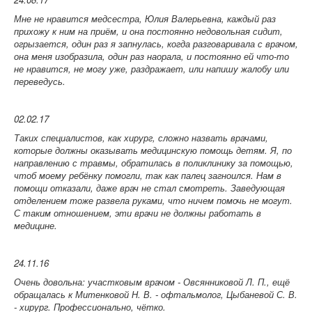
Мне не нравится медсестра, Юлия Валерьевна, каждый раз
прихожу к ним на приём, и она постоянно недовольная сидит,
огрызается, один раз я запнулась, когда разговаривала с врачом,
она меня изобразила, один раз наорала, и постоянно ей что-то
не нравится, не могу уже, раздражает, или напишу жалобу или
переведусь.
02.02.17
Таких специалистов, как хирург, сложно назвать врачами,
которые должны оказывать медицинскую помощь детям. Я, по
направлению с травмы, обратилась в поликлинику за помощью,
чтоб моему ребёнку помогли, так как палец загноился. Нам в
помощи отказали, даже врач не стал смотреть. Заведующая
отделением тоже развела руками, что ничем помочь не могут.
С таким отношением, эти врачи не должны работать в
медицине.
24.11.16
Очень довольна: участковым врачом - Овсянниковой Л. П., ещё
обращалась к Митенковой Н. В. - офтальмолог, Цыбаневой С. В.
- хирург. Профессионально, чётко.