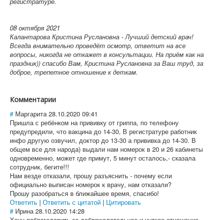
регистратуре.
08 октября 2021
Калантарова Кристина Руслановна - Лучший детский врач!
Всегда внимательно проведёт осмотр, ответит на все
вопросы, никогда не откажет в консультации. На приём как на
праздник)) спасибо Вам, Кристина Руслановна за Ваш труд, за
доброе, трепетное отношение к деткам.
Комментарии
#
Маргарита
28.10.2020 09:41
Пришла с ребёнком на прививку от гриппа, по телефону
предупредили, что вакцина до 14-30, В регистратуре работник
инфо другую озвучил, доктор до 13-30 а прививка до 14-30. В
общем все для народа) выдали нам номерок в 20 и 26 кабинеты
одновременно, может где примут, 5 минут осталось,- сказала
сотрудник, бегите!!!
Нам везде отказали, прошу разъяснить - почему если
официально выписан номерок к врачу, нам отказали?
Прошу разобраться в ближайшее время, спасибо!
Ответить
|
Ответить с цитатой
|
Цитировать
#
Ирина
28.10.2020 14:28
Хочу поблагодарить за доброжелательное и чуткое отношение