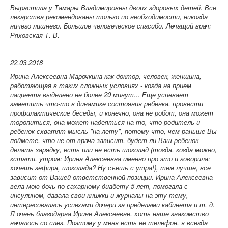
Вырастила у Тамары Владимировны двоих здоровых детей. Все
лекарства рекомендованы только по необходимости, никогда
ничего лишнего. Большое человеческое спасибо.
Лечащий врач:
Ряховская Т. В.
22.03.2018
Ирина Алексеевна
Марочкина
как доктор, человек, женщина,
работающая в таких сложных условиях - когда на прием
пациента выделено не более 20 минут... Еще успевает
заметить что-то в динамике состояния ребенка, провести
профилактические беседы, и конечно, она не робот, она может
торопиться, она может надеяться на то, что родитель и
ребенок схватят мысль "на лету", потому что, чем раньше Вы
поймете, что не от врача зависит, будет ли Ваш ребенок
делать зарядку, есть или не есть шоколад (тогда, когда можно,
кстати, утром: Ирина Алексеевна именно про это и говорила:
хочешь зефира, шоколада? Ну съешь с утра!), тем лучше, все
зависит от Вашей ответственной позиции. Ирина Алексеевна
вела мою дочь по сахарному диабету 5 лет, помогала с
инсулином, давала свои книжки и журналы на эту тему,
интересовалась успехами дочери за пределами кабинета и т. д.
Я очень благодарна Ирине Алексеевне, хоть наше знакомство
началось со слез. Поэтому у меня есть ее телефон, я всегда