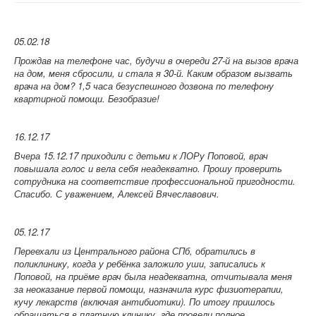
05.02.18
Прождав на телефоне час, будучи в очереди 27-й на вызов врача
на дом, меня сбросили, и стала я 30-й. Каким образом вызвать
врача на дом? 1,5 часа безуспешного дозвона по телефону
квартирной помощи. Безобразие!
16.12.17
Вчера 15.12.17 приходили с детьми к ЛОРу Поповой, врач
повышала голос и вела себя неадекватно. Прошу проверить
сотрудника на соответствие профессиональной пригодности.
Спасибо. С уважением, Алексей Вячеславович.
05.12.17
Переехали из Центрального района СПб, обратились в
поликлинику, когда у ребёнка заложило уши, записались к
Поповой, на приёме врач была неадекватна, отчитывала меня
за неоказание первой помощи, назначила курс физиотерапии,
кучу лекарств (включая антибиотики). По итогу пришлось
обращаться в платную клинику, где провели полное