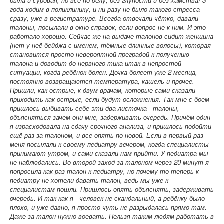
была и суровая, но все по делу, без глупости и без хамства! 3
года ходим в поликлинику, и ни разу не было такого стресса
сразу, уже в регистратуре. Всегда отвечали чётко, давали
талоны, посылали в окно справок, если вопрос не к ним. И это
работало хорошо. Сейчас же на выдаче талонов сидит женщина
(нет у неё бейджа с именем, тёмные длинные волосы), которая
становится просто невероятной преградой к получению
талона и доводит до нервного тика итак в непростой
ситуации, когда ребёнок болен. Дочка болеет уже 2 месяца,
постоянно возвращаются температура, кашель и прочее.
Пришли, как острые, к двум врачам, которые сами сказали
приходить как острые, если будут осложнения. Так мне с боем
пришлось выбивать себе эти два листочка - талоны,
объясняться зачем они мне, задерживать очередь. Причём один
я израсходовала на сдачу срочного анализа, и пришлось подойти
ещё раз за талоном, и все опять по новой. Если в первый раз
меня посылали к своему педиатру вечером, когда специалисты
принимают утром, и сами сказали нам прийти. У педиатра мы
не наблюдались. Во второй заход за талоном через 20 минут я
попросила как раз талон к педиатру, но почему-то теперь к
педиатру не хотели давать талон, ведь мы уже к
специалистам пошли. Пришлось опять объяснять, задерживать
очередь. И так как я - человек не скандальный, а ребёнку было
плохо, и уже давно, я просто чуть не разрыдалась прямо там.
Даже за талон нужно воевать. Нельзя таким людям работать в