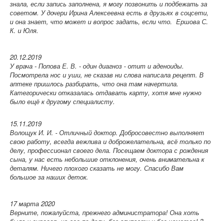
знала, если запись заполнена, я могу позвонить и подбежать за
советом. У дочери Ирина Алексеевна есть в друзьях в соцсети,
и она знает, что может и вопрос задать, если что. Ершова С.
К. и Юля.
20.12.2019
У врача - Попова Е. В. - один диагноз - отит и аденоиды.
Посмотрела нос и уши, не сказав ни слова написала рецепт. В
аптеке пришлось разбирать, что она там начертила.
Категорически отказалась отдавать карту, хотя мне нужно
было ещё к другому специалисту.
15.11.2019
Волощук И. И. - Отличный доктор. Добросовестно выполняет
свою работу, всегда вежлива и доброжелательна, всё только по
делу, профессионал своего дела. Посещаем доктора с рождения
сына, у нас есть небольшие отклонения, очень внимательна к
деталям. Ничего плохого сказать не могу. Спасибо Вам
большое за наших деток.
17 марта 2020
Верните, пожалуйста, прежнего администратора! Она хоть