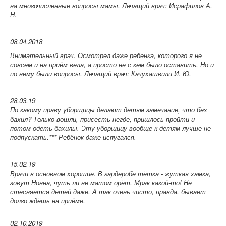
на многочисленные вопросы мамы.
Лечащий врач: Исрафилов А.
Н.
08.04.2018
Внимательный врач. Осмотрел даже ребенка, которого я не
совсем и на приём вела, а просто не с кем было оставить. Но и
по нему были вопросы.
Лечащий врач: Качухашвили И. Ю.
28.03.19
По какому праву уборщицы делают детям замечание, что без
бахил? Только вошли, присесть негде, пришлось пройти и
потом одеть бахилы. Эту уборщицу вообще к детям лучше не
подпускать.*** Ребёнок даже испугался.
15.02.19
Врачи в основном хорошие. В гардеробе тётка - жуткая хамка,
зовут Нонна, чуть ли не матом орёт. Мрак какой-то! Не
стесняется детей даже. А так очень чисто, правда, бывает
долго ждёшь на приёме.
02.10.2019