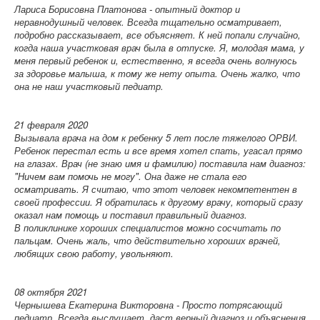
Лариса Борисовна Платонова - опытный доктор и
неравнодушный человек. Всегда тщательно осматривает,
подробно рассказывает, все объясняет. К ней попали случайно,
когда наша участковая врач была в отпуске. Я, молодая мама, у
меня первый ребенок и, естественно, я всегда очень волнуюсь
за здоровье малыша, к тому же нету опыта. Очень жалко, что
она не наш участковый педиатр.
21 февраля 2020
Вызывала врача на дом к ребенку 5 лет после тяжелого ОРВИ.
Ребенок перестал есть и все время хотел спать, угасал прямо
на глазах. Врач (не знаю имя и фамилию) поставила нам диагноз:
"Ничем вам помочь не могу". Она даже не стала его
осматривать. Я считаю, что этот человек некомпетентен в
своей профессии. Я обратилась к другому врачу, который сразу
оказал нам помощь и поставил правильный диагноз.
В поликлинике хороших специалистов можно сосчитать по
пальцам. Очень жаль, что действительно хороших врачей,
любящих свою работу, увольняют.
08 октября 2021
Чернышева Екатерина Викторовна - Просто потрясающий
педиатр. Всегда выслушает, даст верный диагноз и объяснения