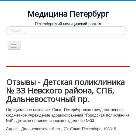
Медицина Петербург
Петербургский медицинский портал
Искать...
Toggle
Navigation
Больницы
Поликлиники
Отзывы - Детская поликлиника
Роддома и женские консультации
№ 33 Невского района, СПБ,
Диспансеры
Дальневосточный пр.
Лучшие клиники по направлениям
Официальное название: Санкт-Петербургское государственное
Отзывы о медицинских учреждениях
бюджетное учреждение здравоохранения "Городская поликлиника
№8", Детское поликлиническое отделение №33.
Адрес: Дальневосточный пр., 70, Санкт-Петербург, 193315